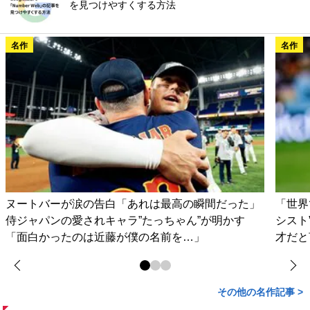
を見つけやすくする方法
名作
名作
ヌートバーが涙の告白「あれは最高の瞬間だった」
「世界
侍ジャパンの愛されキャラ”たっちゃん”が明かす
シスト
「面白かったのは近藤が僕の名前を…」
才だと
その他の名作記事 >