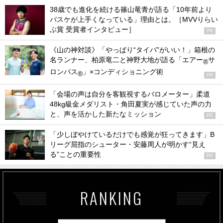
38歳でも進化を続ける篠山竜青が語る「10年前より
バスケが上手くなっている」理由とは。［MVVりらい
ぶ賞 受賞者インタビュー］
PR
《山の神対談》「やっぱり“タイパ”がいい！」箱根の
名ランナー、柏原竜二と神野大地が語る「エアー
サ
®
ロンパス
」×コンディショニング術
®
PR
「会場の声は自分を客観視するバロメーター」柔道
48kg級金メダリスト・角田夏実が感じていた声の力
と、声を活かした新たなミッション
PR
「少しぼやけているだけでも感覚が狂ってきます」B
リーグ屈指のシューター・安藤周人が明かす“見え
る”ことの重要性
PR
RANKING