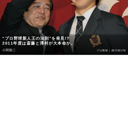
“プロ野球新人王の法則”を発見!?
2011年度は斎藤と澤村が大本命か。
小関順二
2011/01/14
プロ野球