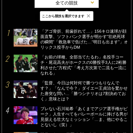
全ての競技
×
ここから競技を選択できます
最新
24時間
週間
「アゴ骨折、前歯折れて…」156キロ速球が顔
面直撃、ソフトバンク選手が明かす“壮絶死球
の瞬間”「救急車で告げた…“明日も出ます”」オ
リックス投手からDM
「お前の球種、全部当てたるわ」名投手コー
チ・尾花高夫がホークスの0勝投手3人に2桁勝
利させた“方程式”「考え方次第で二流も一流に
なれる」
「監督、今日は何対何で勝つつもりなんで
す？」「なんで今？」ダイエー王貞治を驚かせ
た唐突な問い…「勝つシナリオは7割決めてお
く」意味とは？
ブレない石川祐希「あくまでアジア選手権がピ
ーク」人生すべてをバレーボールに捧げる男が
見据える壮大なミッション「…ま、他にやるこ
とないし（笑）」