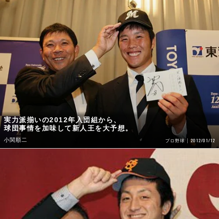
実力派揃いの2012年入団組から、
球団事情を加味して新人王を大予想。
小関順二
2012/01/12
プロ野球