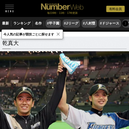
有料会員
毎日6時・11時・17時更新
最新
ランキング
名作
#甲子園
#Jリーグ
#八村塁
#ドジャース
#
〉
×
今人気の記事が競技ごとに探せます
乾真大
関連記事
乾真大