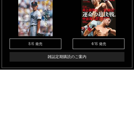
8/6
4/16
発売
発売
雑誌定期購読のご案内