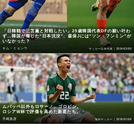
「日韓戦で三笘薫と対戦したい」25歳韓国代表DFの願い叶わ
ず…韓国が報じた“日本沈没”、森保Jには“ソン・フンミン”が
いなかった？
キム・ミョンウ
2024/02/05
サッカー日本代表
ムバッペ以外もロサーノ、ゴロビン。
ロシアW杯で評価を高めた新星たち。
手嶋真彦
2018/07/04
海外サッカー