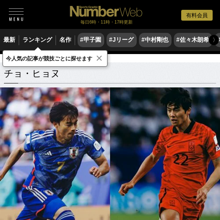
有料会員
毎日6時・11時・17時更新
最新
ランキング
名作
#甲子園
#Jリーグ
#中村剛也
#佐々木朗希
〉
×
今人気の記事が競技ごとに探せます
チョ・ヒョヌ
関連記事
チョ・ヒョヌ