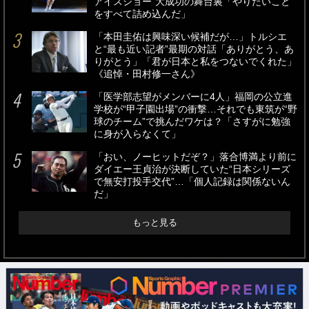
アイスショー”大成功の舞台裏「やりたいこと
をすべて詰め込んだ」
「本田圭佑は興味深い候補だが…」トルシエ
と“最も近い記者”最期の対話「ありがとう、あ
りがとう」「君が日本と私をつないでくれた」
《追悼・田村修一さん》
「医学部志望がメンバーに4人」福岡の公立進
学校が“甲子園出場”の衝撃…それでも東筑が“野
球のチーム”で挑んだワケは？「さすがに勉強
に身が入らなくて」
「おい、ノーヒットだぞ？」落合博満より前に
ダイエー王貞治が決断していた“日本シリーズ
で無安打投手交代”…「個人記録は関係ないん
だ」
もっと見る