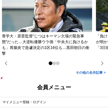
青学大・原晋監督“じつはキーマン欠場の緊急事
「負け
態”だった…大逆転優勝ウラ側「中央大に負けるか
が明か
も」胃腸炎で急遽決定の1区16位も…黒田朝日の衝
「3日
撃
その他の名作記事 >
会員メニュー
マイメニュー登録・ログイン