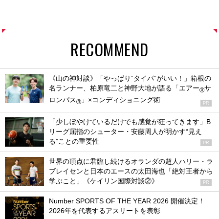
RECOMMEND
《山の神対談》「やっぱり“タイパ”がいい！」箱根の
名ランナー、柏原竜二と神野大地が語る「エアー
サ
®
ロンパス
」×コンディショニング術
®
PR
「少しぼやけているだけでも感覚が狂ってきます」B
リーグ屈指のシューター・安藤周人が明かす“見え
る”ことの重要性
PR
世界の頂点に君臨し続けるオランダの超人ハリー・ラ
ブレイセンと日本のエースの太田海也「絶対王者から
学ぶこと」《ケイリン国際対談②》
PR
Number SPORTS OF THE YEAR 2026 開催決定！
2026年を代表するアスリートを表彰