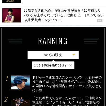
38歳でも進化を続ける篠山竜青が語る「10年前より
バスケが上手くなっている」理由とは。［MVVりらい
ぶ賞 受賞者インタビュー］
PR
RANKING
全ての競技
×
ここから競技を選択できます
最新
24時間
週間
ドジャース電撃加入スクーバルで「大谷翔平の
投手負担減」なら4年連続MVPも…「鈴木誠也
の同僚PCAを射程圏内」サイ・ヤング賞ととも
に予想
「まだ着替えてなかったんかい！」三浦璃来が
木原龍一にツッコミも…りくりゅう“世界初の