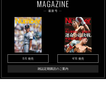
MAGAZINE
最新号
8/6
4/16
発売
発売
雑誌定期購読のご案内