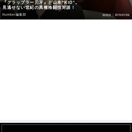
『グラップラー刃牙』と山本“KID”。
見逃せない世紀の異種格闘技対談！
Number編集部
2015/07/06
格闘技