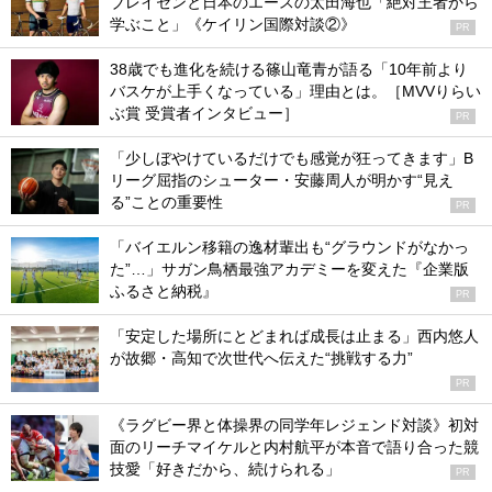
ブレイセンと日本のエースの太田海也「絶対王者から
学ぶこと」《ケイリン国際対談②》
PR
38歳でも進化を続ける篠山竜青が語る「10年前より
バスケが上手くなっている」理由とは。［MVVりらい
ぶ賞 受賞者インタビュー］
PR
「少しぼやけているだけでも感覚が狂ってきます」B
リーグ屈指のシューター・安藤周人が明かす“見え
る”ことの重要性
PR
「バイエルン移籍の逸材輩出も“グラウンドがなかっ
た”…」サガン鳥栖最強アカデミーを変えた『企業版
ふるさと納税』
PR
「安定した場所にとどまれば成長は止まる」西内悠人
が故郷・高知で次世代へ伝えた“挑戦する力”
PR
《ラグビー界と体操界の同学年レジェンド対談》初対
面のリーチマイケルと内村航平が本音で語り合った競
技愛「好きだから、続けられる」
PR