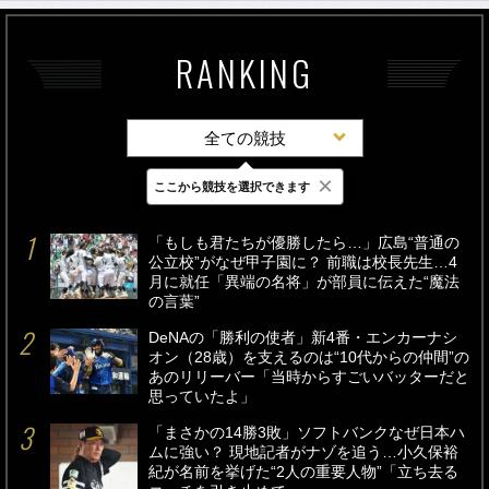
RANKING
全ての競技
×
ここから競技を選択できます
最新
24時間
週間
「もしも君たちが優勝したら…」広島“普通の
公立校”がなぜ甲子園に？ 前職は校長先生…4
月に就任「異端の名将」が部員に伝えた“魔法
の言葉”
DeNAの「勝利の使者」新4番・エンカーナシ
オン（28歳）を支えるのは“10代からの仲間”の
あのリリーバー「当時からすごいバッターだと
思っていたよ」
「まさかの14勝3敗」ソフトバンクなぜ日本ハ
ムに強い？ 現地記者がナゾを追う…小久保裕
紀が名前を挙げた“2人の重要人物”「立ち去る