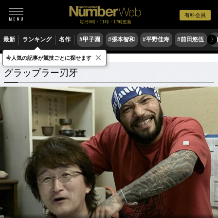
有料会員
毎日6時・11時・17時更新
最新
ランキング
名作
#甲子園
#張本智和
#平野佳寿
#前田悠伍
#
〉
×
今人気の記事が競技ごとに探せます
グラップラー刃牙
関連記事
グラップラー刃牙