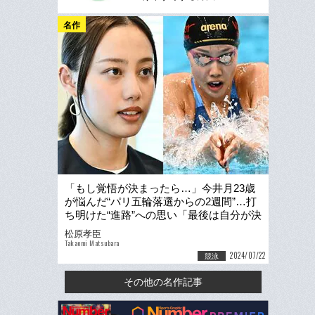
名作
「もし覚悟が決まったら…」今井月23歳
が悩んだ“パリ五輪落選からの2週間”…打
ち明けた“進路”への思い「最後は自分が決
めることなので」
松原孝臣
Takaomi Matsubara
2024/07/22
競泳
その他の名作記事