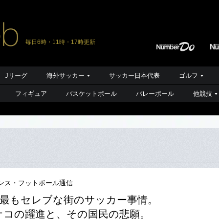
毎日6時・11時・17時更新
Jリーグ
海外サッカー
サッカー日本代表
ゴルフ
フィギュア
バスケットボール
バレーボール
他競技
ンス・フットボール通信
最もセレブな街のサッカー事情。
ナコの躍進と、その国民の悲願。