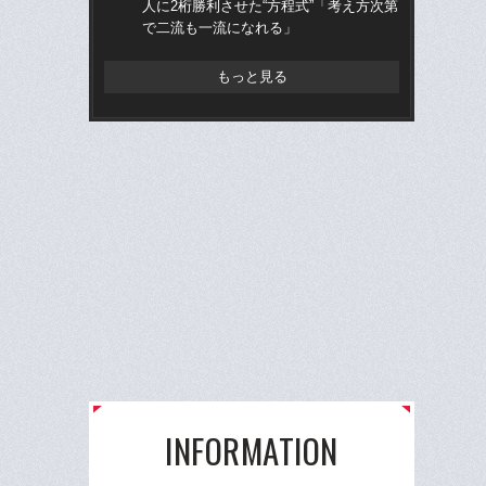
人に2桁勝利させた“方程式”「考え方次第
へ？
で二流も一流になれる」
ブレ
もっと見る
INFORMATION