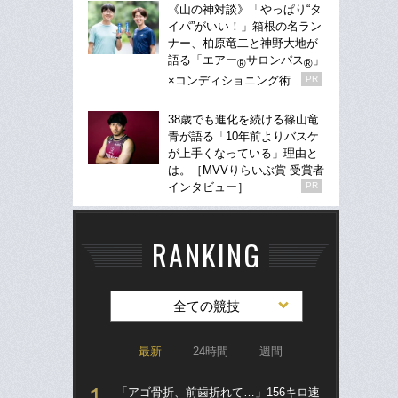
《山の神対談》「やっぱり“タ
イパ”がいい！」箱根の名ラン
ナー、柏原竜二と神野大地が
語る「エアー
サロンパス
」
®
®
×コンディショニング術
PR
38歳でも進化を続ける篠山竜
青が語る「10年前よりバスケ
が上手くなっている」理由と
は。［MVVりらいぶ賞 受賞者
インタビュー］
PR
RANKING
全ての競技
最新
24時間
週間
「アゴ骨折、前歯折れて…」156キロ速
「ア