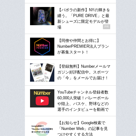
【バボラの新作】NYの輝きを
纏う。「PURE DRIVE」と最
新シューズに限定モデルが登
場
PR
【同僚や仲間とお得に】
NumberPREMIER法人プラン
が募集スタート！
【登録無料】Numberメールマ
ガジン好評配信中。スポーツ
の「今」をメールでお届け！
YouTubeチャンネル登録者数
60,000人突破！バレーボール
や陸上、バスケ、野球などの
選手のインタビューを動画で
【お知らせ】Google検索で
「Number Web」の記事を見
つけやすくする方法