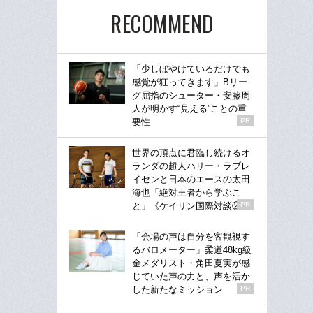
RECOMMEND
「少しぼやけているだけでも
感覚が狂ってきます」Bリー
グ屈指のシューター・安藤周
人が明かす“見える”ことの重
要性
PR
世界の頂点に君臨し続けるオ
ランダの超人ハリー・ラブレ
イセンと日本のエースの太田
海也「絶対王者から学ぶこ
と」《ケイリン国際対談②》
PR
「会場の声は自分を客観視す
るバロメーター」柔道48kg級
金メダリスト・角田夏実が感
じていた声の力と、声を活か
した新たなミッション
PR