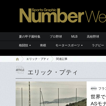
夏の甲子園特集
プロ野球
MLB
高校野球
格闘技
将棋
モータースポーツ
ラグビー
エリック・プティ
関連記事
エリック・プティ
フラ
世界で
ASモ