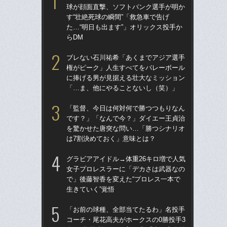
球が顔面直撃、ソフトバンク選手が明か
球
す“壮絶死球の瞬間”「救急車で告げ
す“
た…“明日も出ます”」オリックス投手か
た…
らDM
らD
ブレない石川祐希「あくまでアジア選手
「
権がピーク」人生すべてをバレーボール
で
に捧げる男が見据える壮大なミッション
を
「…ま、他にやることないし（笑）」
は
「監督、今日は何対何で勝つつもりなん
「
です？」「なんで今？」ダイエー王貞治
コー
を驚かせた唐突な問い…「勝つシナリオ
人に
は7割決めておく」意味とは？
で
グラビアアイドル→体重26キロ増で人気
ブ
女子プロレスラーに「デカさは武器なの
権
で」後藤智香を変えた“プロレス一本で
に
生きていく”覚悟
「
「お前の球種、全部当てたるわ」名投手
祖父
コーチ・尾花高夫がホークスの0勝投手3
北