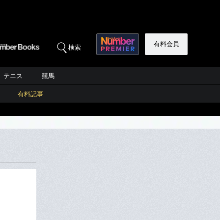
有料会員
検索
テニス
競馬
有料記事