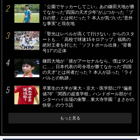
「公園でサッカーしてこい」あの鎌田大地が勝
てなかった“四国の天才少年”がぶつかった「プ
ロの壁」とは何だった？ 本人が気づいた“意外
な事実”と現在地
「聖光はレベルが高くて行けない」からのスタ
ートも…「高校で球速15キロアップ」福島の
絶対王者を封じた「ソフトボール出身」“背番
号17”の正体
鎌田大地が「彼がアーセナルなら、僕はマンU
に…」日本代表の司令塔が勝てなかった“四国
の天才”とは何者だった？ 本人が語った「ライ
バルとの軌跡」
卒業生の大半が東大・京大・医学部に!? “偏差
値78”「関西の超進学校」ハンドボール部がイ
ンターハイ出場の衝撃…東大寺学園「まさかの
快挙」のウラ話
もっと見る