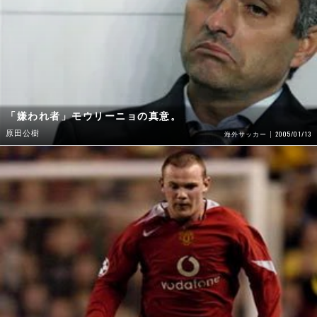
「嫌われ者」モウリーニョの真意。
原田公樹
2005/01/13
海外サッカー