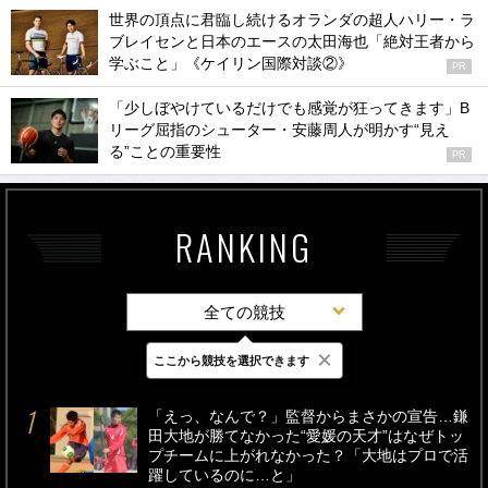
世界の頂点に君臨し続けるオランダの超人ハリー・ラ
ブレイセンと日本のエースの太田海也「絶対王者から
学ぶこと」《ケイリン国際対談②》
PR
「少しぼやけているだけでも感覚が狂ってきます」B
リーグ屈指のシューター・安藤周人が明かす“見え
る”ことの重要性
PR
RANKING
全ての競技
×
ここから競技を選択できます
最新
24時間
週間
「えっ、なんで？」監督からまさかの宣告…鎌
田大地が勝てなかった“愛媛の天才”はなぜトッ
プチームに上がれなかった？「大地はプロで活
躍しているのに…と」