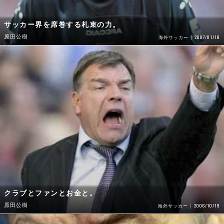
サッカー界を席巻する札束の力。
原田公樹
2007/01/18
海外サッカー
クラブとファンとお金と。
原田公樹
2006/10/19
海外サッカー