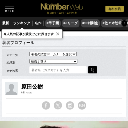
有料会員
毎日6時・11時・17時更新
最新
ランキング
名作
#甲子園
#Jリーグ
#中村剛也
#佐々木朗希
〉
×
今人気の記事が競技ごとに探せます
著者
ハ
原田公樹 スポーツコラム
著者プロフィール
カナ一覧
組織別
カナ検索
原田公樹
Koki Harada