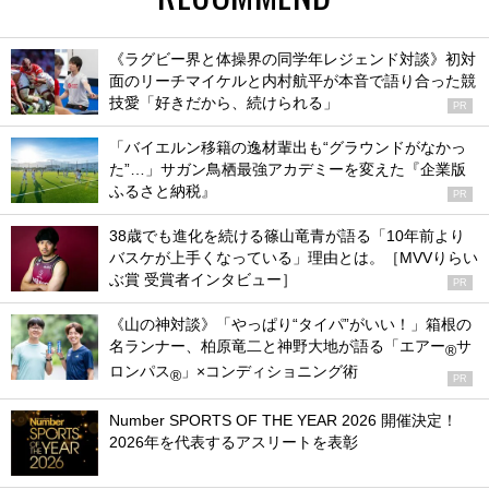
《ラグビー界と体操界の同学年レジェンド対談》初対
面のリーチマイケルと内村航平が本音で語り合った競
技愛「好きだから、続けられる」
PR
「バイエルン移籍の逸材輩出も“グラウンドがなかっ
た”…」サガン鳥栖最強アカデミーを変えた『企業版
ふるさと納税』
PR
38歳でも進化を続ける篠山竜青が語る「10年前より
バスケが上手くなっている」理由とは。［MVVりらい
ぶ賞 受賞者インタビュー］
PR
《山の神対談》「やっぱり“タイパ”がいい！」箱根の
名ランナー、柏原竜二と神野大地が語る「エアー
サ
®
ロンパス
」×コンディショニング術
®
PR
Number SPORTS OF THE YEAR 2026 開催決定！
2026年を代表するアスリートを表彰