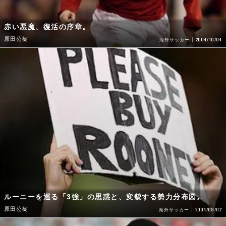
赤い悪魔、復活の序章。
原田公樹
2004/10/04
海外サッカー
ルーニーを巡る「3強」の思惑と、変貌する勢力分布図。
原田公樹
2004/09/02
海外サッカー