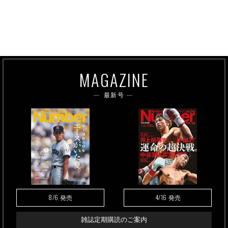
MAGAZINE
最新号
8/6
4/16
発売
発売
雑誌定期購読のご案内