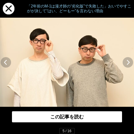
「2年前のM-1は漫才師の“劣化版”で失敗した」おいでやすこ
がが決して“はい、どーもー”を言わない理由
この記事を読む
5 / 16