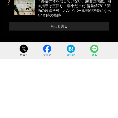
「部活の体を成していない」練習は閑散、熱
血指導は空回り…弱小だった“偏差値78”「関
西の超進学校」ハンドボール部が強豪になっ
た“奇跡の軌跡”
もっと見る
ポスト
シェア
はてな
送る