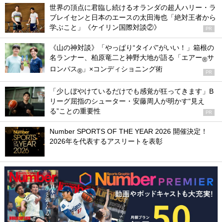
世界の頂点に君臨し続けるオランダの超人ハリー・ラ
ブレイセンと日本のエースの太田海也「絶対王者から
学ぶこと」《ケイリン国際対談②》
PR
《山の神対談》「やっぱり“タイパ”がいい！」箱根の
名ランナー、柏原竜二と神野大地が語る「エアー
サ
®
ロンパス
」×コンディショニング術
®
PR
「少しぼやけているだけでも感覚が狂ってきます」B
リーグ屈指のシューター・安藤周人が明かす“見え
る”ことの重要性
PR
Number SPORTS OF THE YEAR 2026 開催決定！
2026年を代表するアスリートを表彰