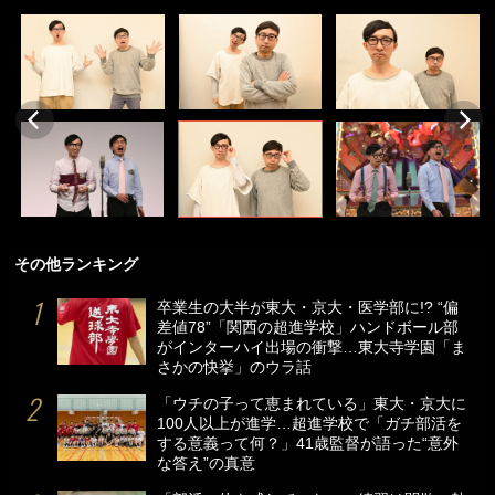
その他ランキング
卒業生の大半が東大・京大・医学部に!? “偏
差値78”「関西の超進学校」ハンドボール部
がインターハイ出場の衝撃…東大寺学園「ま
さかの快挙」のウラ話
「ウチの子って恵まれている」東大・京大に
100人以上が進学…超進学校で「ガチ部活を
する意義って何？」41歳監督が語った“意外
な答え”の真意