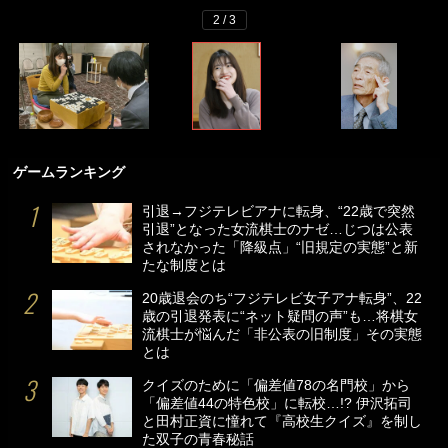
2 / 3
ゲームランキング
引退→フジテレビアナに転身、“22歳で突然
引退”となった女流棋士のナゼ…じつは公表
されなかった「降級点」“旧規定の実態”と新
たな制度とは
20歳退会のち“フジテレビ女子アナ転身”、22
歳の引退発表に“ネット疑問の声”も…将棋女
流棋士が悩んだ「非公表の旧制度」その実態
とは
クイズのために「偏差値78の名門校」から
「偏差値44の特色校」に転校…!? 伊沢拓司
と田村正資に憧れて『高校生クイズ』を制し
た双子の青春秘話