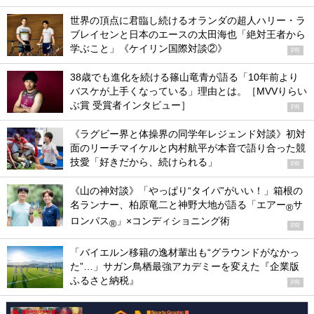
世界の頂点に君臨し続けるオランダの超人ハリー・ラ
ブレイセンと日本のエースの太田海也「絶対王者から
学ぶこと」《ケイリン国際対談②》
PR
38歳でも進化を続ける篠山竜青が語る「10年前より
バスケが上手くなっている」理由とは。［MVVりらい
ぶ賞 受賞者インタビュー］
PR
《ラグビー界と体操界の同学年レジェンド対談》初対
面のリーチマイケルと内村航平が本音で語り合った競
技愛「好きだから、続けられる」
PR
《山の神対談》「やっぱり“タイパ”がいい！」箱根の
名ランナー、柏原竜二と神野大地が語る「エアー
サ
®
ロンパス
」×コンディショニング術
®
PR
「バイエルン移籍の逸材輩出も“グラウンドがなかっ
た”…」サガン鳥栖最強アカデミーを変えた『企業版
ふるさと納税』
PR