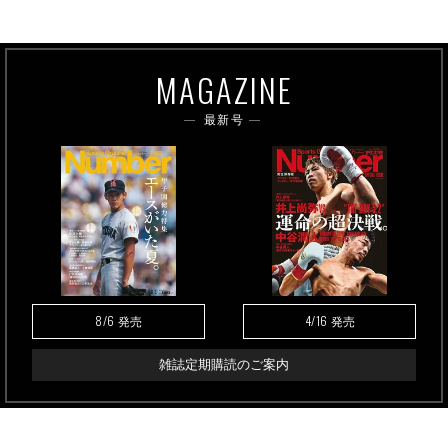
MAGAZINE
最新号
8/6
4/16
発売
発売
雑誌定期購読のご案内