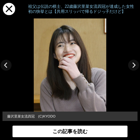
祖父は伝説の棋士、22歳藤沢里菜女流四冠が達成した女性
初の快挙とは【共用スリッパで帰るドジっ子だけど】
藤沢里菜女流四冠 (C)KYODO
この記事を読む