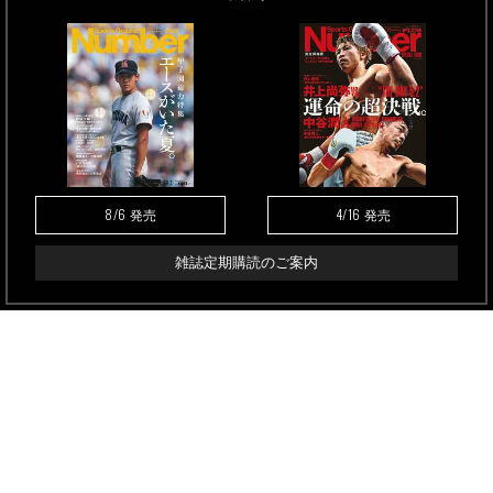
8/6
4/16
発売
発売
雑誌定期購読のご案内