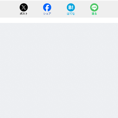
ポスト
シェア
はてな
送る