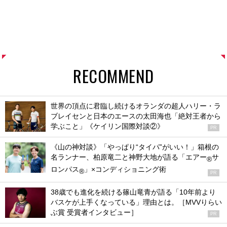
RECOMMEND
世界の頂点に君臨し続けるオランダの超人ハリー・ラ
ブレイセンと日本のエースの太田海也「絶対王者から
学ぶこと」《ケイリン国際対談②》
PR
《山の神対談》「やっぱり“タイパ”がいい！」箱根の
名ランナー、柏原竜二と神野大地が語る「エアー
サ
®
ロンパス
」×コンディショニング術
®
PR
38歳でも進化を続ける篠山竜青が語る「10年前より
バスケが上手くなっている」理由とは。［MVVりらい
ぶ賞 受賞者インタビュー］
PR