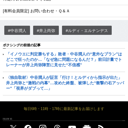
[有料会員限定] お問い合わせ・Ｑ＆Ａ
#中谷潤人
#井上尚弥
#ルディ・エルナンデス
ボクシングの前後の記事
「イノウエに判定勝ちする」敗者・中谷潤人の“意外なプラン”は
どこで狂ったのか…「なぜ急に問題になるんだ？」前日計量でト
レーナーが井上尚弥陣営に見せた“不信感”
〈独自取材〉中谷潤人が証言「行け！とルディから指示が出た」
井上尚弥と“激戦の内幕”…攻めた終盤、被弾した“衝撃の右アッパ
ー”「視界がダブって…」
毎日6時・11時・17時に最新記事をお届けします
FOLLOW US