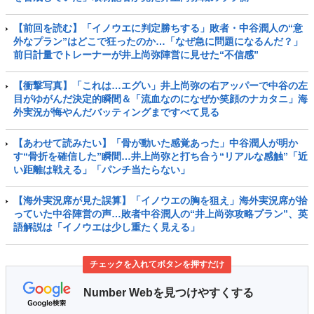
【前回を読む】「イノウエに判定勝ちする」敗者・中谷潤人の“意
外なプラン”はどこで狂ったのか…「なぜ急に問題になるんだ？」
前日計量でトレーナーが井上尚弥陣営に見せた“不信感”
【衝撃写真】「これは…エグい」井上尚弥の右アッパーで中谷の左
目がゆがんだ決定的瞬間＆「流血なのになぜか笑顔のナカタニ」海
外実況が悔やんだバッティングまですべて見る
【あわせて読みたい】「骨が動いた感覚あった」中谷潤人が明か
す“骨折を確信した”瞬間…井上尚弥と打ち合う“リアルな感触”「近
い距離は戦える」「パンチ当たらない」
【海外実況席が見た誤算】「イノウエの胸を狙え」海外実況席が拾
っていた中谷陣営の声…敗者中谷潤人の“井上尚弥攻略プラン”、英
語解説は「イノウエは少し重たく見える」
チェックを入れてボタンを押すだけ
Number Webを見つけやすくする