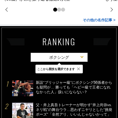
その他の名作記事 >
RANKING
ボクシング
×
ここから競技を選択できます
最新
24時間
週間
新設“ブリッジャー級”にボクシング関係者から
も疑問が… 勝っても「ヘビー級で王者になれ
なかった人」扱いにならない？
父・井上真吾トレーナーが明かす“井上尚弥vs.
ネリ戦”の舞台ウラ…思わずニヤリとした“挑発
ポーズ”「全然アリ、いいんじゃないかって」