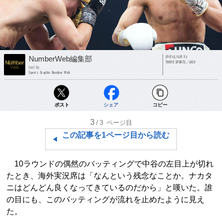
photograph by
NumberWeb編集部
TOKYO SPORTS／AFLO
text by
Sports Graphic Number Web
ポスト
シェア
コピー
3
/3
ページ目
この記事を1ページ目から読む
10ラウンドの偶然のバッティングで中谷の左目上が切れ
たとき、海外実況席は「なんという残念なことか。ナカタ
ニはどんどん良くなってきているのだから」と嘆いた。誰
の目にも、このバッティングが流れを止めたように見え
た。