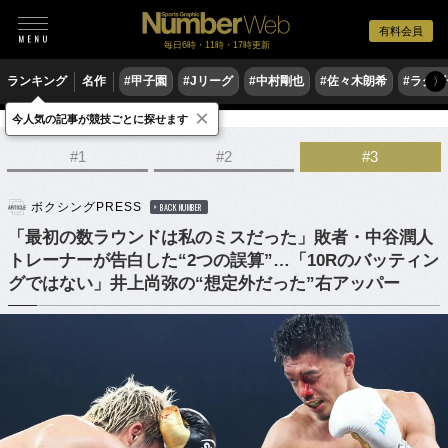
有料会員
毎日6時・11時・17時更新
ランキング
名作
#甲子園
#Jリーグ
#中村剛也
#佐々木朗希
#ラグ
〉
×
今人気の記事が競技ごとに探せます
格闘技
ボクシング
#1
#2
#3
ボクシングPRESS
BACK NUMBER
「最初の数ラウンドは私のミスだった」敗者・中谷潤人
トレーナーが告白した“2つの誤算”…「10Rのバッティン
グではない」井上尚弥の“想定外だった”右アッパー