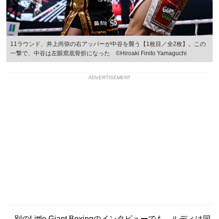
11ラウンド、井上尚弥の右アッパーが中谷を襲う【1枚目／全2枚】。この
一撃で、中谷は左眼窩底骨折になった ©Hiroaki Finito Yamaguchi
ADVERTISEMENT
別のLittle Giant Boxingのインタビューでも、ルディは同