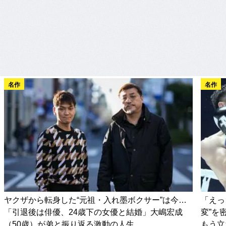
名作
名作
ヤクザから転身した“元祖・入れ墨ボクサー”は今…
「えっ
「引退後は俳優、24歳下の女優と結婚」大嶋宏成
変”を
（50歳）が弟と振り返る激動の人生
もう立