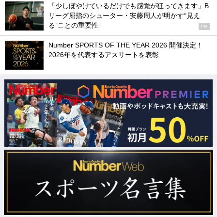
「少しぼやけているだけでも感覚が狂ってきます」B
リーグ屈指のシューター・安藤周人が明かす“見え
る”ことの重要性
PR
Number SPORTS OF THE YEAR 2026 開催決定！
2026年を代表するアスリートを表彰