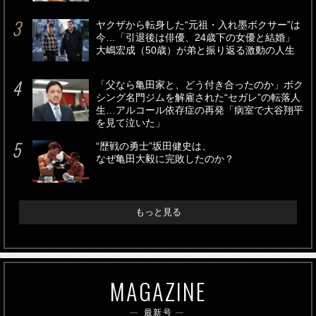
ヤクザから転身した“元祖・入れ墨ボクサー”は
今…「引退後は俳優、24歳下の女優と結婚」
大嶋宏成（50歳）が弟と振り返る激動の人生
「父なら亀田家と、どう付き合ったのか」ボク
シング名門ジムを解雇された“セガレ”の転落人
生…アルコール依存症の再発「病室で大谷翔平
を見て泣いた」
“歴戦の勇士”坂田健史は、
なぜ亀田大毅に完敗したのか？
もっと見る
MAGAZINE
最新号