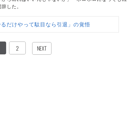
固辞した。
やるだけやって駄目なら引退」の覚悟
2
NEXT