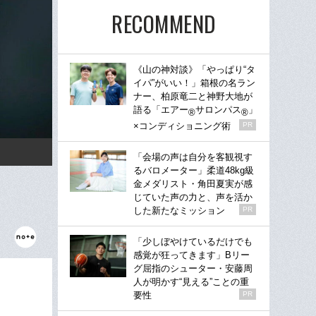
RECOMMEND
《山の神対談》「やっぱり“タ
イパ”がいい！」箱根の名ラン
ナー、柏原竜二と神野大地が
語る「エアー
サロンパス
」
®
®
×コンディショニング術
PR
「会場の声は自分を客観視す
るバロメーター」柔道48kg級
金メダリスト・角田夏実が感
じていた声の力と、声を活か
した新たなミッション
PR
「少しぼやけているだけでも
感覚が狂ってきます」Bリー
グ屈指のシューター・安藤周
人が明かす“見える”ことの重
要性
PR