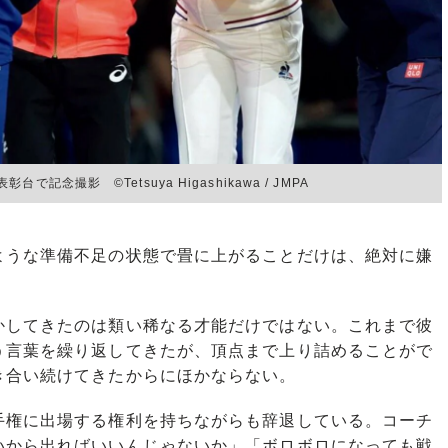
撮影 ©Tetsuya Higashikawa / JMPA
ような準備不足の状態で畳に上がることだけは、絶対に嫌
してきたのは類い稀なる才能だけではない。これまで彼
う言葉を繰り返してきたが、頂点まで上り詰めることがで
き合い続けてきたからにほかならない。
権に出場する権利を持ちながらも辞退している。コーチ
いから出ればいいんじゃないか」「ボロボロになっても戦