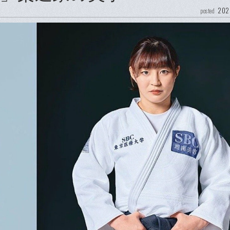
202
posted