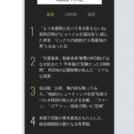
最新
24時間
週間
「もう全盛期と比べて見る影もないね」
詐
前田日明が“ヒョードル引退試合”に感じ
の“
た本音…リングスの総帥が“人類最強の
えた
男”と出会った日
時
「引退発表」朝倉未来“衝撃のKO負け”は
「
なぜ起きた？ 平本蓮の“完勝だった138秒
ラァ
間”、RIZINの公開喧嘩が生んだ「リアル
グ合
な現実」
はヤ
佐山聡「お前、俺の顔を殴ってみ
佐
ろ」“地獄のシューティング合宿”壮絶ス
ろ」
パルタ特訓の知られざる全貌…「ウァ～
パ
ッ」「グアァ～」現地で聞いた“悲鳴”
ッ」
米国で完敗の青木真也がもたらした、
【追
総合格闘技の新たなる世界観。
ルに
試