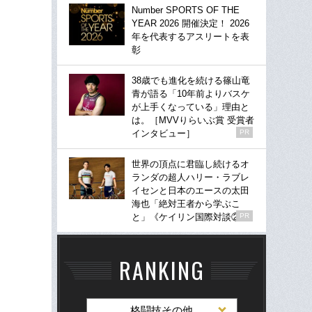
Number SPORTS OF THE
YEAR 2026 開催決定！ 2026
年を代表するアスリートを表
彰
38歳でも進化を続ける篠山竜
青が語る「10年前よりバスケ
が上手くなっている」理由と
は。［MVVりらいぶ賞 受賞者
インタビュー］
PR
世界の頂点に君臨し続けるオ
ランダの超人ハリー・ラブレ
イセンと日本のエースの太田
海也「絶対王者から学ぶこ
と」《ケイリン国際対談②》
PR
RANKING
格闘技その他