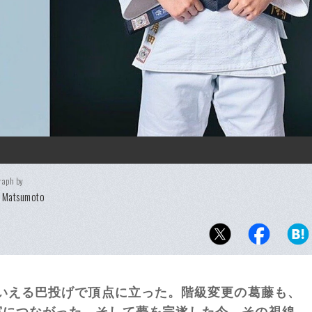
raph by
i Matsumoto
いえる巴投げで頂点に立った。階級変更の葛藤も、
実につながった。そして夢を完遂した今、その視線