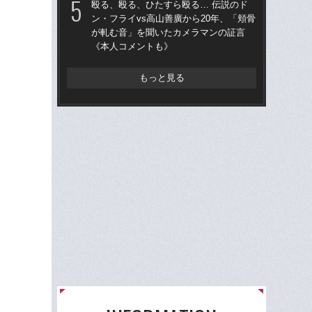
殴る、殴る、ひたすら殴る… 伝説のド
ン・フライvs高山善廣から20年、「頬骨
「
が軋む音」を聞いたカメラマンの証言
た…
《本人コメントも》
ダ
ン
もっと見る