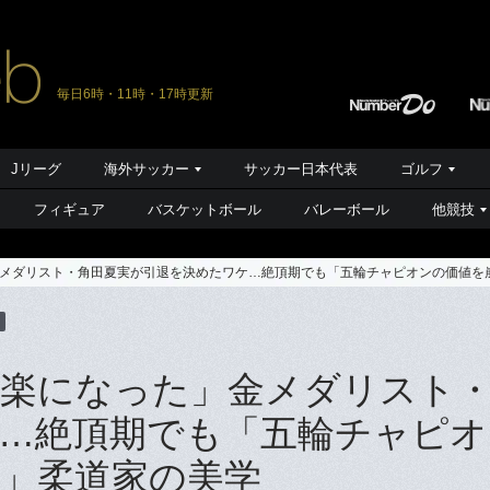
毎日6時・11時・17時更新
Jリーグ
海外サッカー
サッカー日本代表
ゴルフ
フィギュア
バスケットボール
バレーボール
他競技
メダリスト・角田夏実が引退を決めたワケ…絶頂期でも「五輪チャピオンの価値を
楽になった」金メダリスト
…絶頂期でも「五輪チャピオ
」柔道家の美学