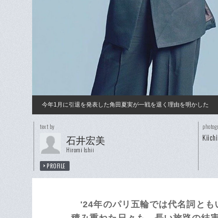
今年1月に引退を発表した角田夏実が一戦を退く理由を明かした
text by
photog
Kiich
石井宏美
Hiromi Ishii
PROFILE
'24年のパリ五輪では代名詞とも
積み重ねた日々も、長い旅路の結