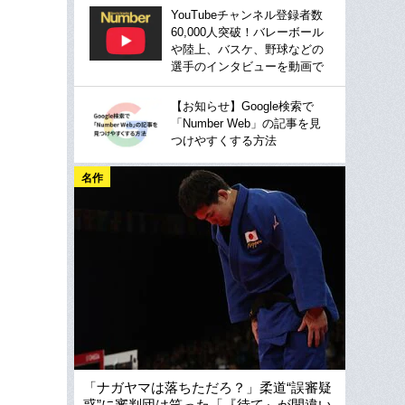
YouTubeチャンネル登録者数
60,000人突破！バレーボール
や陸上、バスケ、野球などの
選手のインタビューを動画で
【お知らせ】Google検索で
「Number Web」の記事を見
つけやすくする方法
名作
「ナガヤマは落ちただろ？」柔道“誤審疑
惑”に審判団は笑った「『待て』が間違い