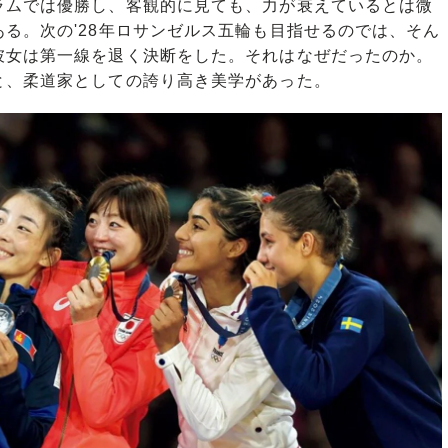
ムでは優勝し、客観的に見ても、力が衰えているとは微
る。次の'28年ロサンゼルス五輪も目指せるのでは、そん
彼女は第一線を退く決断をした。それはなぜだったのか。
と、柔道家としての誇り高き美学があった。