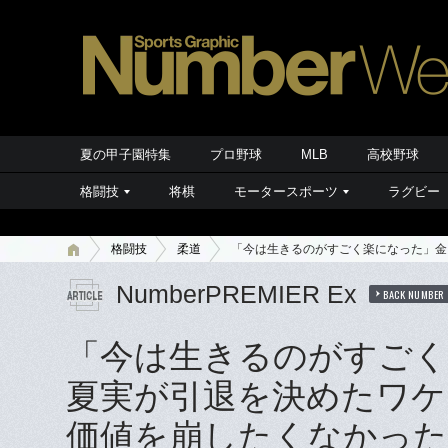
夏の甲子園特集
プロ野球
MLB
高校野球
格闘技
将棋
モータースポーツ
ラグビー
格闘技
柔道
「今は生きるのがすごく楽になった」金
NumberPREMIER Ex
BACK NUMBER
「今は生きるのがすごく
夏実が引退を決めたワケ
価値を崩したくなかった