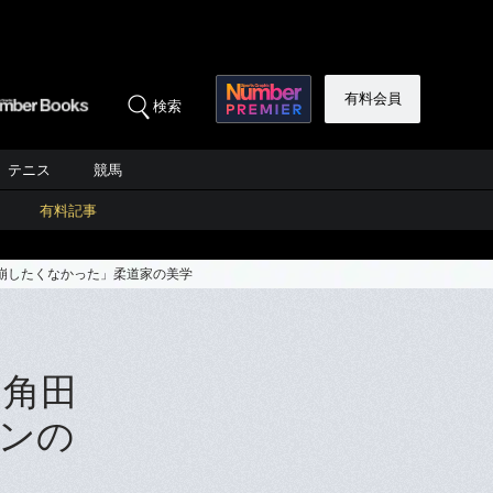
有料会員
検索
テニス
競馬
有料記事
崩したくなかった」柔道家の美学
・角田
ンの