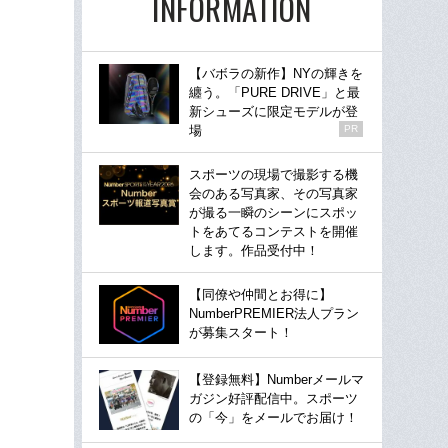
INFORMATION
【バボラの新作】NYの輝きを
纏う。「PURE DRIVE」と最
新シューズに限定モデルが登
場
PR
スポーツの現場で撮影する機
会のある写真家、その写真家
が撮る一瞬のシーンにスポッ
トをあてるコンテストを開催
します。作品受付中！
【同僚や仲間とお得に】
NumberPREMIER法人プラン
が募集スタート！
【登録無料】Numberメールマ
ガジン好評配信中。スポーツ
の「今」をメールでお届け！