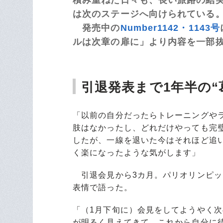
は次のステージへ向けられている
発売中の
Number1142・1143号
ルは次章の扉に」より内容を一部
引退発表まで1年半の“
「以前の自分だったらトレーニングや
肢はなかったし、どれだけやっても完
したが、一線を退いた今はそれほど追
く楽になったような気がします」
引退会見から3カ月。パリオリンピック
表情で語った。
「（1月下旬に）会見をしてようやく
が明るく見えてきて。これから自分に