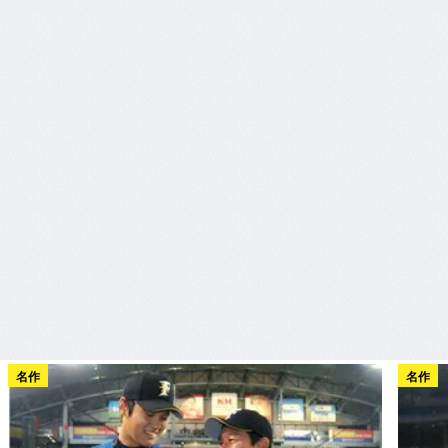
名作
名作