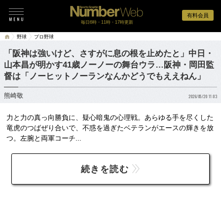
有料会員
毎日6時・11時・17時更新
野球
プロ野球
「阪神は強いけど、さすがに息の根を止めたと」中日・
山本昌が明かす41歳ノーノーの舞台ウラ…阪神・岡田監
督は「ノーヒットノーランなんかどうでもええねん」
熊崎敬
2026/05/20 11:03
力と力の真っ向勝負に、疑心暗鬼の心理戦。あらゆる手を尽くした
竜虎のつばぜり合いで、不惑を過ぎたベテランがエースの輝きを放
つ。左腕と両軍コーチ...
続きを読む