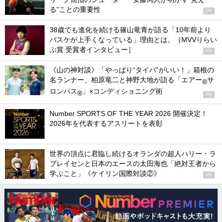
る”ことの重要性
PR
38歳でも進化を続ける篠山竜青が語る「10年前より
バスケが上手くなっている」理由とは。［MVVりらい
ぶ賞 受賞者インタビュー］
PR
《山の神対談》「やっぱり“タイパ”がいい！」箱根の
名ランナー、柏原竜二と神野大地が語る「エアー
サ
®
ロンパス
」×コンディショニング術
®
PR
Number SPORTS OF THE YEAR 2026 開催決定！
2026年を代表するアスリートを表彰
世界の頂点に君臨し続けるオランダの超人ハリー・ラ
ブレイセンと日本のエースの太田海也「絶対王者から
学ぶこと」《ケイリン国際対談②》
PR