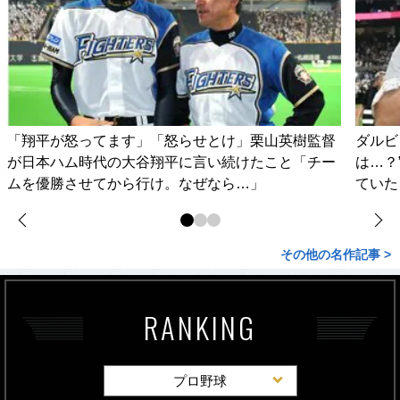
「翔平が怒ってます」「怒らせとけ」栗山英樹監督
ダルビ
が日本ハム時代の大谷翔平に言い続けたこと「チー
は…？
ムを優勝させてから行け。なぜなら…」
ていた
その他の名作記事 >
RANKING
プロ野球