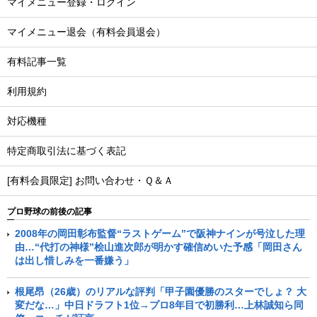
マイメニュー登録・ログイン
マイメニュー退会（有料会員退会）
有料記事一覧
利用規約
対応機種
特定商取引法に基づく表記
[有料会員限定] お問い合わせ・Ｑ＆Ａ
プロ野球の前後の記事
2008年の岡田彰布監督“ラストゲーム”で阪神ナインが号泣した理
由…“代打の神様”桧山進次郎が明かす確信めいた予感「岡田さん
は出し惜しみを一番嫌う」
根尾昂（26歳）のリアルな評判「甲子園優勝のスターでしょ？ 大
変だな…」中日ドラフト1位→プロ8年目で初勝利…上林誠知ら同