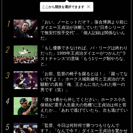
×
ここから競技を選択できます
最新
24時間
週間
「おい、ノーヒットだぞ？」落合博満より前に
ダイエー王貞治が決断していた“日本シリーズ
で無安打投手交代”…「個人記録は関係ないん
だ」
「もし優勝できなければ、パ・リーグは終わり
だった」1999年王貞治ダイエーがつかんだ“ラ
ストチャンス”の意味「もう1リーグ制やろな、
と」
「お前、監督の椅子を蹴るとは！」「蹴ってな
いですよ！」ホークス城島健司と王貞治の“大
騒動”の真相「俺、王さんに当たられた唯一の
男です（笑）」
「僕を4番から外してください」ホークス小久
保裕紀“選手人生最大の危機”に王貞治は何と答
えたか…「あれで逃げていたら、次も逃げてい
た」
「監督、今日は何対何で勝つつもりなんで
す？」「なんで今？」ダイエー王貞治を驚かせ