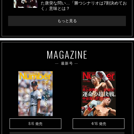
た唐突な問い…「勝つシナリオは7割決めてお
く」意味とは？
もっと見る
MAGAZINE
最新号
8/6
4/16
発売
発売