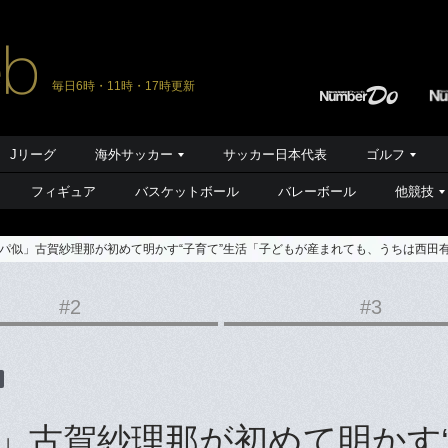
毎日6時・11時・17時更新
Jリーグ
海外サッカー
サッカー日本代表
ゴルフ
フィギュア
バスケットボール
バレーボール
他競技
パ似」古賀紗理那が初めて明かす“子育て”生活「子どもが産まれても、うちは西田
#2
#3
」古賀紗理那が初めて明かす