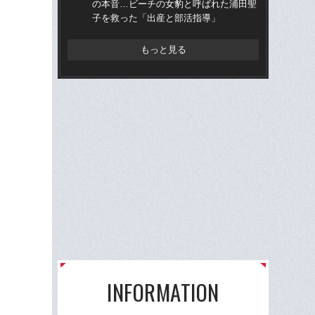
の本音…ビーチの女豹と呼ばれた浦田聖
の
子を救った「出産と部活指導」
子
もっと見る
INFORMATION