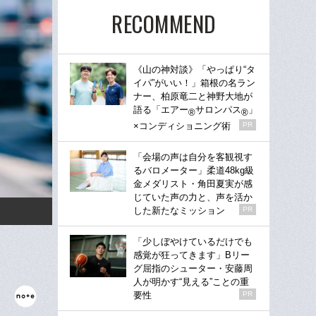
RECOMMEND
《山の神対談》「やっぱり“タ
イパ”がいい！」箱根の名ラン
ナー、柏原竜二と神野大地が
語る「エアー
サロンパス
」
®
®
×コンディショニング術
PR
「会場の声は自分を客観視す
るバロメーター」柔道48kg級
金メダリスト・角田夏実が感
じていた声の力と、声を活か
した新たなミッション
PR
「少しぼやけているだけでも
感覚が狂ってきます」Bリー
グ屈指のシューター・安藤周
人が明かす“見える”ことの重
要性
PR