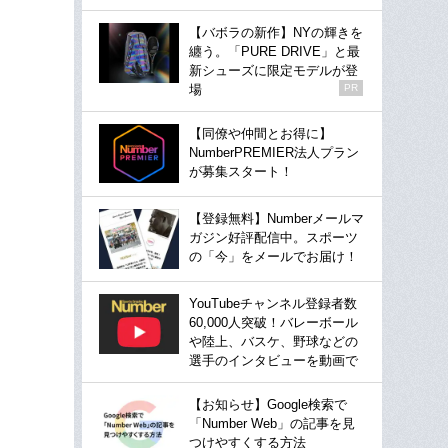
【バボラの新作】NYの輝きを
纏う。「PURE DRIVE」と最
新シューズに限定モデルが登
場
PR
【同僚や仲間とお得に】
NumberPREMIER法人プラン
が募集スタート！
【登録無料】Numberメールマ
ガジン好評配信中。スポーツ
の「今」をメールでお届け！
YouTubeチャンネル登録者数
60,000人突破！バレーボール
や陸上、バスケ、野球などの
選手のインタビューを動画で
【お知らせ】Google検索で
「Number Web」の記事を見
つけやすくする方法