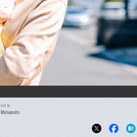
raph by
i Matsumoto