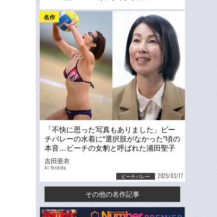
名作
「不快に思った写真もありました」ビー
チバレーの水着に“選択肢がなかった”頃の
本音…ビーチの女豹と呼ばれた浦田聖子
を救った「出産と部活指導」
吉田亜衣
Ai Yoshida
2025/03/17
ビーチバレー
その他の名作記事