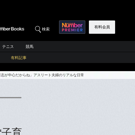
有料会員
検索
テニス
競馬
有料記事
有志が中心だからね」アスリート夫婦のリアルな日常
“子育