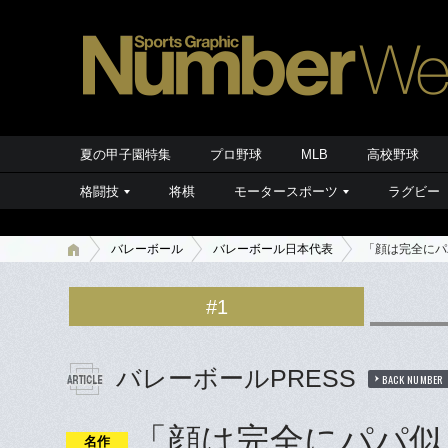
夏の甲子園特集
プロ野球
MLB
高校野球
格闘技
将棋
モータースポーツ
ラグビー
バレーボール
バレーボール日本代表
「顔は完全にパ
#1
バレーボールPRESS
BACK NUMBER
「顔は完全にパパ似
名作