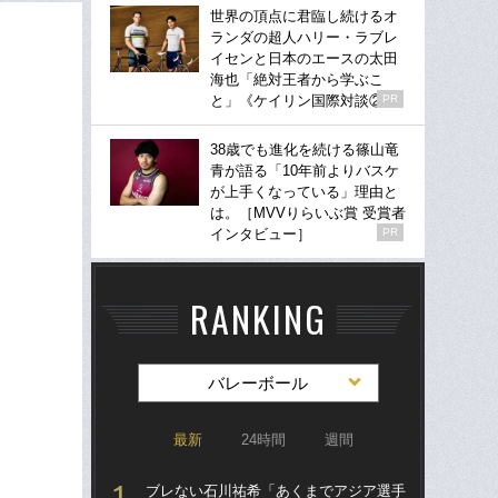
世界の頂点に君臨し続けるオ
ランダの超人ハリー・ラブレ
イセンと日本のエースの太田
海也「絶対王者から学ぶこ
と」《ケイリン国際対談②》
PR
38歳でも進化を続ける篠山竜
青が語る「10年前よりバスケ
が上手くなっている」理由と
は。［MVVりらいぶ賞 受賞者
インタビュー］
PR
RANKING
バレーボール
最新
24時間
週間
ブレない石川祐希「あくまでアジア選手
ブ