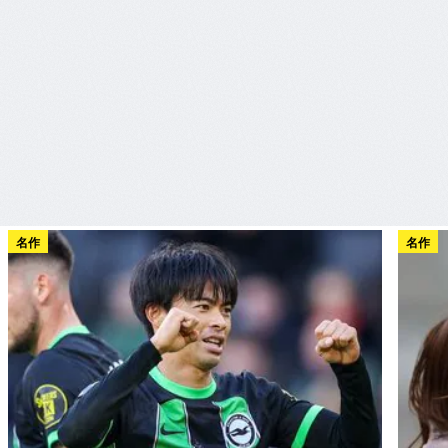
名作
名作