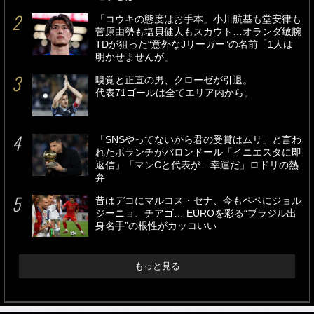
「コウキの態度はお手本」小川航基も堂安律も
菅原由勢も塩貝健人もスカウト…オランダ敏腕
TDが狙った“意外なJリーガー”の名前「1人は
明かせませんが」
嗅覚と正直の男、クローゼが引退。
代表71ゴールは全てエリア内から。
「SNSやってないから君の受賞はムリ」と言わ
れたボランチがバロンドール「イニエスタに即
返信」「マンCと代表が…幸運だ」ロドリの熱
弁
昔はデコにマルコス・セナ、今もペペにジョル
ジーニョ、チアゴ… EUROを彩る“ブラジル出
身名手”の根性がカッコいい
もっと見る