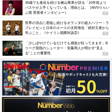
38歳でも進化を続ける篠山竜青が語る「10年前より
バスケが上手くなっている」理由とは。［MVVりらい
ぶ賞 受賞者インタビュー］
PR
世界の頂点に君臨し続けるオランダの超人ハリー・ラ
ブレイセンと日本のエースの太田海也「絶対王者から
学ぶこと」《ケイリン国際対談②》
PR
「少しぼやけているだけでも感覚が狂ってきます」B
リーグ屈指のシューター・安藤周人が明かす“見え
る”ことの重要性
PR