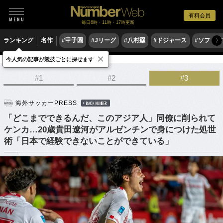
有料会員
毎日6時・11時・17時更新
ランキング
名作
#甲子園
#Jリーグ
#八村塁
#ドジャース
#ソフトバ
〉
×
今人気の記事が競技ごとに探せます
サッカー
海外サッカー
#1
#2
#3
海外サッカーPRESS
BACK NUMBER
「どこまでできるんだ、このアジア人」同僚に削られて
ケンカ…20歳貴田遼河がアルゼンチンで身につけた処世
術「日本で経験できないことができている」