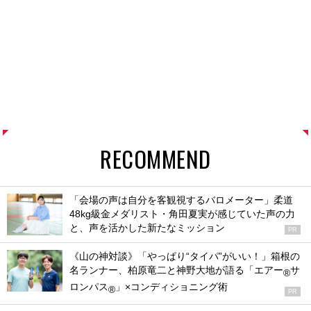
RECOMMEND
「会場の声は自分を客観視するバロメーター」柔道
48kg級金メダリスト・角田夏実が感じていた声の力
と、声を活かした新たなミッション
PR
《山の神対談》「やっぱり“タイパ”がいい！」箱根の
名ランナー、柏原竜二と神野大地が語る「エアー
サ
®
ロンパス
」×コンディショニング術
®
PR