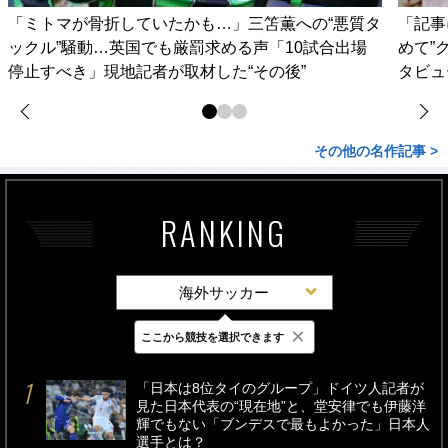
「ミトマが骨折していたかも…」三笘薫への“悪質タ
「記事
ックル”騒動…英国でも厳罰求める声「10試合出場
めて”
停止すべき」現地記者が取材した“その後”
タビュ
その他の名作記事 >
RANKING
海外サッカー
×
ここから競技を選択できます
最新
24時間
週間
「日本は8位タイのグループ」ドイツ人記者が
見た日本代表の“現在地”と、堂安律でも伊藤洋
輝でもない「ブンデスで最もよかった」日本人
選手とは？