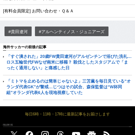
[有料会員限定] お問い合わせ・Ｑ＆Ａ
#貴田遼河
#アルヘンティノス・ジュニアーズ
海外サッカーの前後の記事
「すぐ潰された」20歳FW貴田遼河がアルゼンチンで浴びた洗礼…
ロス五輪世代FWなぜ南米に移籍？ 殺伐としたスタジアムで「ま
ったく通用しない」と痛感した日
「ミトマを止めるのは簡単じゃないよ」三笘薫を毎日見ている“オ
ランダ代表GK”が警戒…じつはその試合、森保監督は“W杯同
組”オランダ代表6人を現地視察していた
毎日6時・11時・17時に最新記事をお届けします
FOLLOW US