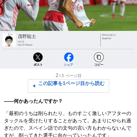
photograph by
茂野聡士
Aaajoficial
text by
Satoshi Shigeno
ポスト
シェア
コピー
2
/3
ページ目
この記事を1ページ目から読む
――何かあったんですか？
「最初のうちは削られたり、ものすごく激しいアフターの
タックルを受けたりすることがあって。あまりにやられ過
ぎたので、スペイン語での文句の言い方もわからないんで
すが、削ってきた選手に向かっていったんです」