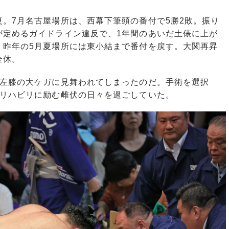
。7月名古屋場所は、西幕下筆頭の番付で5勝2敗。振り
が定めるガイドライン違反で、1年間のあいだ土俵に上が
、昨年の5月夏場所には東小結まで番付を戻す。大関再昇
全休。
左膝の大ケガに見舞われてしまったのだ。手術を選択
らリハビリに励む雌伏の日々を過ごしていた。