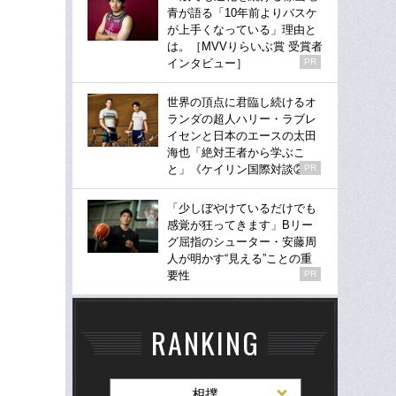
青が語る「10年前よりバスケ
が上手くなっている」理由と
は。［MVVりらいぶ賞 受賞者
インタビュー］
PR
世界の頂点に君臨し続けるオ
ランダの超人ハリー・ラブレ
イセンと日本のエースの太田
海也「絶対王者から学ぶこ
と」《ケイリン国際対談②》
PR
「少しぼやけているだけでも
感覚が狂ってきます」Bリー
グ屈指のシューター・安藤周
人が明かす“見える”ことの重
要性
PR
RANKING
相撲