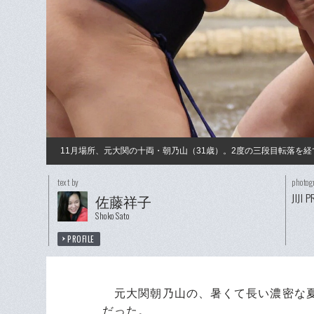
11月場所、元大関の十両・朝乃山（31歳）。2度の三段目転落を
text by
photog
JIJI 
佐藤祥子
Shoko Sato
PROFILE
元大関朝乃山の、暑くて長い濃密な夏
だった。