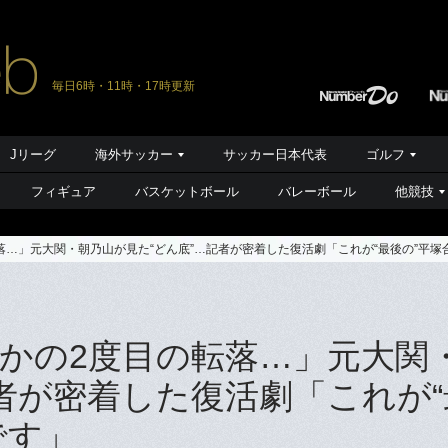
毎日6時・11時・17時更新
Jリーグ
海外サッカー
サッカー日本代表
ゴルフ
フィギュア
バスケットボール
バレーボール
他競技
落…」元大関・朝乃山が見た“どん底”…記者が密着した復活劇「これが“最後の”平塚
かの2度目の転落…」元大関
記者が密着した復活劇「これが“
です」