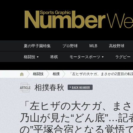
夏の甲子園特集
プロ野球
MLB
高校野球
格闘技
将棋
モータースポーツ
ラグビー
格闘技
相撲
「左ヒザの大ケガ、まさかの2度目の転
相撲春秋
BACK NUMBER
「左ヒザの大ケガ、まさ
乃山が見た“どん底”…
の”平塚合宿となる覚悟