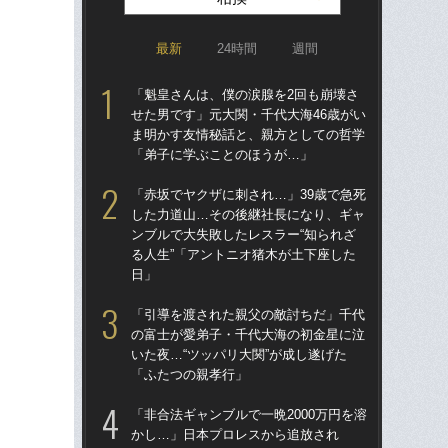
最新
24時間
週間
「魁皇さんは、僕の涙腺を2回も崩壊さ
「非
せた男です」元大関・千代大海46歳がい
か
ま明かす友情秘話と、親方としての哲学
た“
「弟子に学ぶことのほうが…」
「“
え
「赤坂でヤクザに刺され…」39歳で急死
した力道山…その後継社長になり、ギャ
「赤
ンブルで大失敗したレスラー“知られざ
し
る人生”「アントニオ猪木が土下座した
ンブ
日」
る人
日
「引導を渡された親父の敵討ちだ」千代
の富士が愛弟子・千代大海の初金星に泣
両横
いた夜…“ツッパリ大関”が成し遂げた
の横
「ふたつの親孝行」
元
「非合法ギャンブルで一晩2000万円を溶
「T
かし…」日本プロレスから追放され
者に