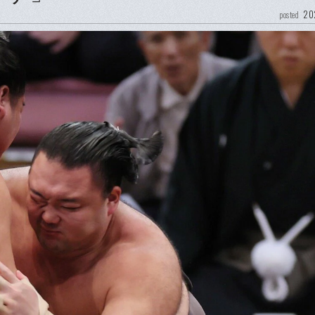
20
posted