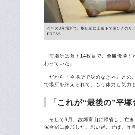
今年の3月場所で。取組前に土俵下で左ひざのサポ
PRESS
前場所は幕下14枚目で、全勝優勝す
わっていた。
「だから『今場所で決めなきゃ』との
で場所を終えられて、もう体力も気力
「これが“最後の”平
そして8月。故郷富山に帰省し、亡き
塚合宿に参加した。思い起こせば、昨