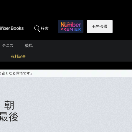
有料会員
検索
テニス
競馬
有料記事
合宿となる覚悟です」
・朝
最後