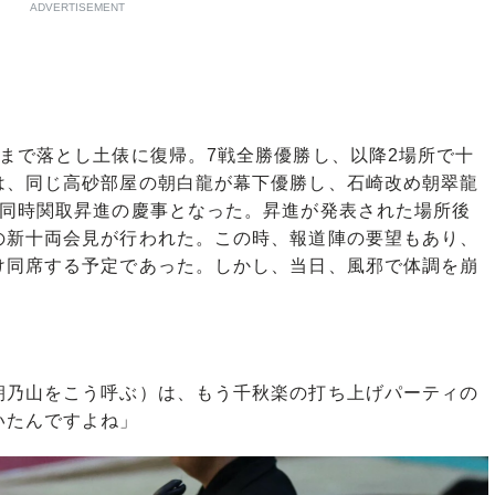
ADVERTISEMENT
まで落とし土俵に復帰。7戦全勝優勝し、以降2場所で十
は、同じ高砂部屋の朝白龍が幕下優勝し、石崎改め朝翠龍
人同時関取昇進の慶事となった。昇進が発表された場所後
の新十両会見が行われた。この時、報道陣の要望もあり、
け同席する予定であった。しかし、当日、風邪で体調を崩
朝乃山をこう呼ぶ）は、もう千秋楽の打ち上げパーティの
いたんですよね」