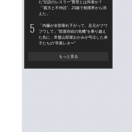
た“伝説のレスラー”豊登とは何者か？
ルの
「“親方と不仲説”…23歳で相撲界から消
ロ
えた」
「あ
「内臓が全部垂れ下がって、足元がフワ
の龍
フワして」“部屋存続の危機”を乗り越え
とは
た先に…常盤山部屋おかみが号泣した弟
振
子たちの“卒業レター”
もっと見る