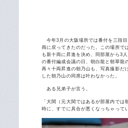
今年3月の大阪場所では番付を三段目
両に戻ってきたのだった。この場所で
も新十両に昇進を決め、同部屋から3
の番付編成会議の日、朝白龍と朝翠龍
再々十両昇進の朝乃山も、写真撮影だ
した朝乃山の同席は叶わなかった。
ある兄弟子が言う。
「大関（元大関ではあるが部屋内では
時に、すでに具合が悪くなっちゃって