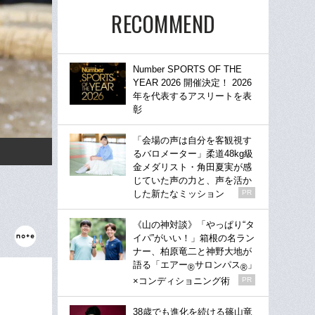
RECOMMEND
Number SPORTS OF THE
YEAR 2026 開催決定！ 2026
年を代表するアスリートを表
彰
「会場の声は自分を客観視す
るバロメーター」柔道48kg級
金メダリスト・角田夏実が感
じていた声の力と、声を活か
した新たなミッション
PR
《山の神対談》「やっぱり“タ
イパ”がいい！」箱根の名ラン
ナー、柏原竜二と神野大地が
語る「エアー
サロンパス
」
®
®
×コンディショニング術
PR
38歳でも進化を続ける篠山竜