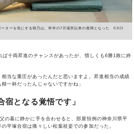
ーターを気にする朝乃山。昨年の7月場所以来の復帰となった ©JIJI
れば十両昇進のチャンスがあったが、惜しくも6勝1敗に終
、相当な重圧があったんだと思いますよ。昇進相当の成績
も精一杯だったんじゃないですかね」
塚合宿となる覚悟です」
父の墓に静かに手を合わせると、部屋恒例の神奈川県平
年の平塚合宿は痛々しい松葉杖姿での参加だった。