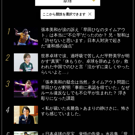
卓球
×
ここから競技を選択できます
最新
24時間
週間
張本美和が涙の訴え「早田ひなのタイムアウ
ト」は本当に“不公平”だったのか？ 兄・智和は
「許せないと思います」日本人対決で起き
た“違和感の論点”
世界卓球で涙、過呼吸で苦しんだ平野美宇が明
かす“真実”「休もうか、卓球を辞めようか」救
われた中国でのひと言「泣かずに楽しくやった
らいいよと…」
「張本美和の疑念は当然」タイムアウト問題に
早田ひなが釈明「事前に承認を得ていた」なぜ
ルール違反なしでも不公平が生まれた？ 浮き
彫りになった課題
＜私が裁いた名勝負＞あまりの静けさに、怖さ
すら感じていました。
＜日本卓球の至宝、覚悟の告発＞ 水谷隼 「世