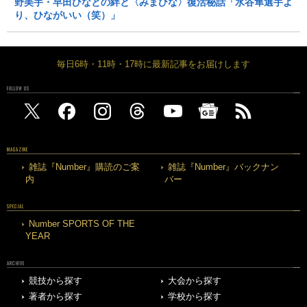
野美宇・早田ひなとの絆と〈みまひな〉復活秘話「水谷隼選手よ
り、ひながいい（笑）」
毎日6時・11時・17時に最新記事をお届けします
FOLLOW US
MAGAZINE
雑誌『Number』購読のご案
雑誌『Number』バックナン
内
バー
SPECIAL
Number SPORTS OF THE
YEAR
ARCHIVE
競技から探す
大会から探す
著者から探す
学校から探す