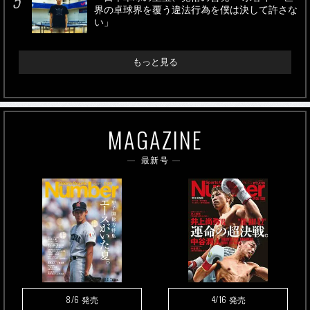
界の卓球界を覆う違法行為を僕は決して許さな
い」
もっと見る
MAGAZINE
最新号
8/6
4/16
発売
発売