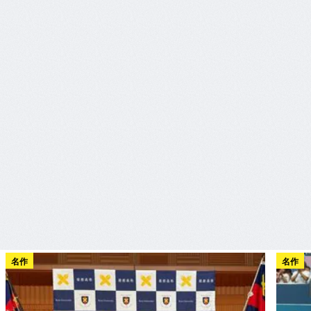
名作
名作