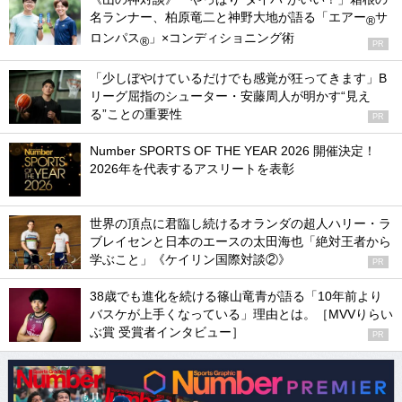
名ランナー、柏原竜二と神野大地が語る「エアー
サ
®
ロンパス
」×コンディショニング術
®
PR
「少しぼやけているだけでも感覚が狂ってきます」B
リーグ屈指のシューター・安藤周人が明かす“見え
る”ことの重要性
PR
Number SPORTS OF THE YEAR 2026 開催決定！
2026年を代表するアスリートを表彰
世界の頂点に君臨し続けるオランダの超人ハリー・ラ
ブレイセンと日本のエースの太田海也「絶対王者から
学ぶこと」《ケイリン国際対談②》
PR
38歳でも進化を続ける篠山竜青が語る「10年前より
バスケが上手くなっている」理由とは。［MVVりらい
ぶ賞 受賞者インタビュー］
PR