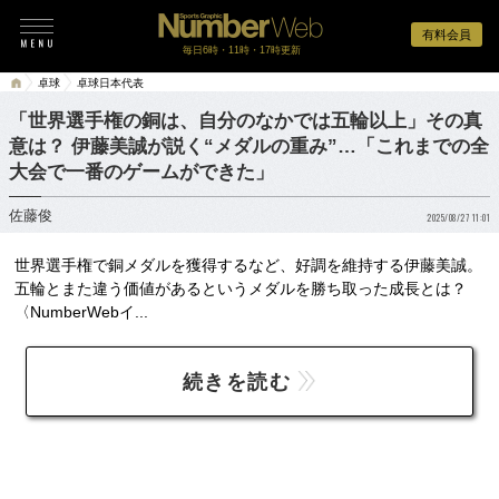
有料会員
毎日6時・11時・17時更新
卓球
卓球日本代表
「世界選手権の銅は、自分のなかでは五輪以上」その真
意は？ 伊藤美誠が説く“メダルの重み”…「これまでの全
大会で一番のゲームができた」
佐藤俊
2025/08/27 11:01
世界選手権で銅メダルを獲得するなど、好調を維持する伊藤美誠。
五輪とまた違う価値があるというメダルを勝ち取った成長とは？
〈NumberWebイ...
続きを読む