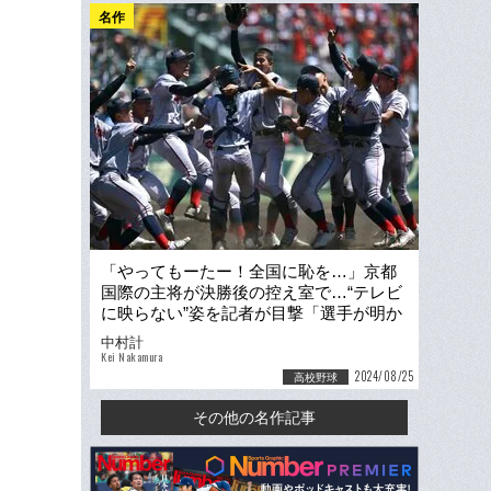
名作
「やってもーたー！全国に恥を…」京都
国際の主将が決勝後の控え室で…“テレビ
に映らない”姿を記者が目撃「選手が明か
した校歌のこと」
中村計
Kei Nakamura
2024/08/25
高校野球
その他の名作記事