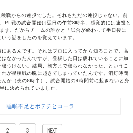
稜戦からの連投でした。それもただの連投じゃない。前
゙、PL戦の試合開始は翌日の午前8時半。感覚的には連投と
ます。だからチームの誰かと「試合が終わって半日後に
ね」という話をしたのを覚えています。
にあるんです。それはプロに入ってから知ることで、高
覚はなかったんですが、登板した日は疲れていることに加
か寝つけない。結局、朝方まで寝られなかった、というこ
それが星稜戦の晩に起きてしまっていたんです。消灯時間
せんが（夜の8時半）、試合開始の4時間前に起きないと身
時半に決められていました。
 睡眠不足とポテチとコーラ
2
3
NEXT