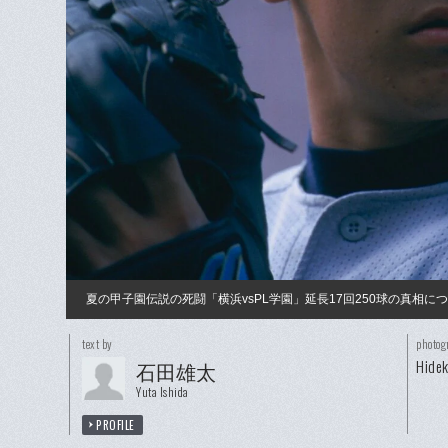
夏の甲子園伝説の死闘「横浜vsPL学園」延長17回250球の真相
text by
photog
Hidek
石田雄太
Yuta Ishida
PROFILE