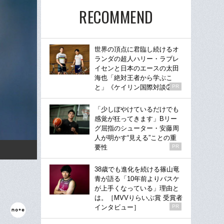
RECOMMEND
世界の頂点に君臨し続けるオ
ランダの超人ハリー・ラブレ
イセンと日本のエースの太田
海也「絶対王者から学ぶこ
と」《ケイリン国際対談②》
PR
「少しぼやけているだけでも
感覚が狂ってきます」Bリー
グ屈指のシューター・安藤周
人が明かす“見える”ことの重
要性
PR
38歳でも進化を続ける篠山竜
青が語る「10年前よりバスケ
が上手くなっている」理由と
は。［MVVりらいぶ賞 受賞者
インタビュー］
PR