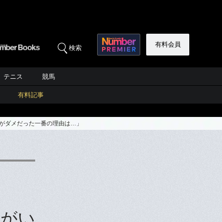
有料会員
検索
テニス
競馬
有料記事
僕がダメだった一番の理由は…」
輔がい