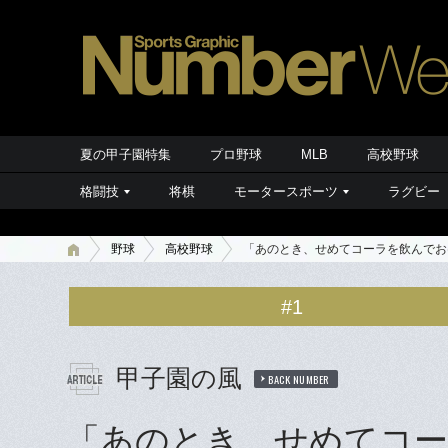
夏の甲子園特集
プロ野球
MLB
高校野球
格闘技
将棋
モータースポーツ
ラグビー
野球
高校野球
「あのとき、せめてコーラを飲んでおけ
#1
甲子園の風
BACK NUMBER
「あのとき、せめてコー