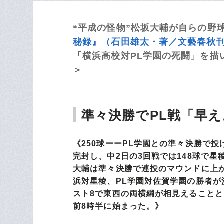
“平成の怪物”松坂大輔が自らの野
秘録』（石田雄太・著／文藝春秋
「横浜高校対PL学園の死闘」を描
＞
準々決勝でPL戦「早え
《250球ーーPL学園との準々決勝で投け
完封し、中2日の3回戦では148球で
大輔は準々決勝で連投のマウンドに上
浜対星稜、PL学園対佐賀学園の勝者が
スト8で東西の両横綱が相見えること
前8時半に始まった。》