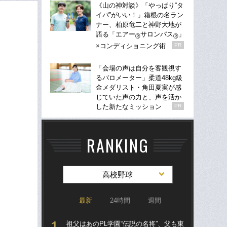
《山の神対談》「やっぱり“タ
イパ”がいい！」箱根の名ラン
ナー、柏原竜二と神野大地が
語る「エアー
サロンパス
」
®
®
×コンディショニング術
PR
「会場の声は自分を客観視す
るバロメーター」柔道48kg級
金メダリスト・角田夏実が感
じていた声の力と、声を活か
した新たなミッション
PR
RANKING
高校野球
最新
24時間
週間
祖父はあのPL学園“伝説の名将”、父も東
祖父