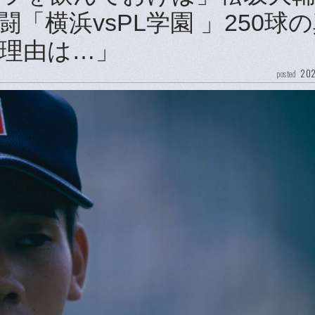
「横浜vsPL学園 」250球
理由は…」
202
posted