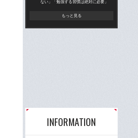
ない」「勉強する習慣は絶対に必要」
流
もっと見る
INFORMATION