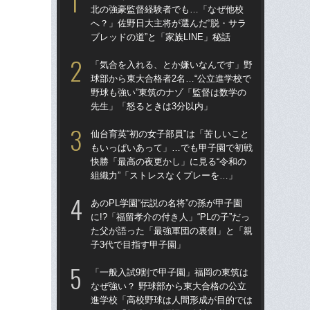
北の強豪監督経験者でも…「なぜ他校
北
へ？」佐野日大主将が選んだ“脱・サラ
へ？
ブレッドの道”と「家族LINE」秘話
ブレ
「気合を入れる、とか嫌いなんです」野
「
球部から東大合格者2名…“公立進学校で
球部
野球も強い”東筑のナゾ「監督は数学の
野球
先生」「怒るときは3分以内」
先
仙台育英“初の女子部員”は「苦しいこと
「
もいっぱいあって」…でも甲子園で初戦
なぜ
快勝「最高の夜更かし」に見る“令和の
進
組織力”「ストレスなくプレーを…」
な
あのPL学園“伝説の名将”の孫が甲子園
あの
に!?「福留孝介の付き人」“PLの子”だっ
に!
た父が語った「最強軍団の裏側」と「親
た
子3代で目指す甲子園」
子3
「一般入試9割で甲子園」福岡の東筑は
福岡
なぜ強い？ 野球部から東大合格の公立
ぜ地
進学校「高校野球は人間形成が目的では
は