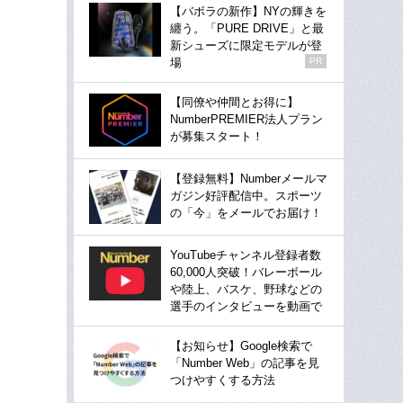
【バボラの新作】NYの輝きを
纏う。「PURE DRIVE」と最
新シューズに限定モデルが登
場
PR
【同僚や仲間とお得に】
NumberPREMIER法人プラン
が募集スタート！
【登録無料】Numberメールマ
ガジン好評配信中。スポーツ
の「今」をメールでお届け！
YouTubeチャンネル登録者数
60,000人突破！バレーボール
や陸上、バスケ、野球などの
選手のインタビューを動画で
【お知らせ】Google検索で
「Number Web」の記事を見
つけやすくする方法