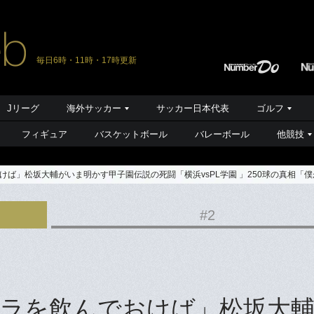
毎日6時・11時・17時更新
Jリーグ
海外サッカー
サッカー日本代表
ゴルフ
フィギュア
バスケットボール
バレーボール
他競技
ば」松坂大輔がいま明かす甲子園伝説の死闘「横浜vsPL学園 」250球の真相「
#2
ラを飲んでおけば」松坂大