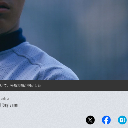
について、松坂大輔が明かした
raph by
i Sugiyama