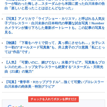
ラーが味わった悔しさ…スターダムから米国に渡った白川未奈の告
白「楽しいと思ったことはほとんどなかった」
【写真】アメリカで「ライブショー・カリスマ」と呼ばれる人気女
子プロレスラー・白川未奈の日本時代の華麗な試合写真！Number
カメラマンが撮り下ろした最新ポートレートも。この記事の写真を
見る。
【物議】「下着をハサミで切って、真っ裸にさせられ…」女子レス
ラー初の“オールヌード写真集”も、井上貴子のプロ意識「私にとっ
ては“作品”です」
【人気】「可愛いのに、媚びてない」水着グラビア、写真集もプロ
レスのため…トップ女子レスラーも絶賛する“スターダム・天咲光
由（21歳）の魅力”
【写真】“青学卒・Hカップグラドル”…強くて可愛いプロレスラー
白川未奈の肉体美・特別グラビア
チェックを入れてボタンを押すだけ