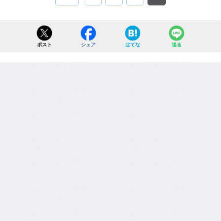
ポスト
シェア
はてな
送る