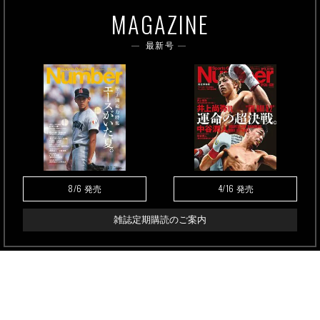
MAGAZINE
最新号
8/6
4/16
発売
発売
雑誌定期購読のご案内