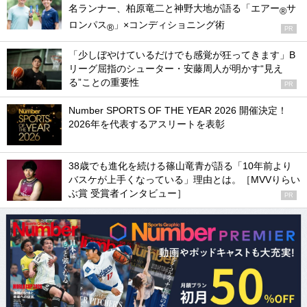
名ランナー、柏原竜二と神野大地が語る「エアー
サ
®
ロンパス
」×コンディショニング術
®
PR
「少しぼやけているだけでも感覚が狂ってきます」B
リーグ屈指のシューター・安藤周人が明かす“見え
る”ことの重要性
PR
Number SPORTS OF THE YEAR 2026 開催決定！
2026年を代表するアスリートを表彰
38歳でも進化を続ける篠山竜青が語る「10年前より
バスケが上手くなっている」理由とは。［MVVりらい
ぶ賞 受賞者インタビュー］
PR