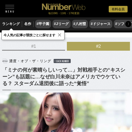
有料会員
毎日6時・11時・17時更新
ランキング
名作
#甲子園
#Jリーグ
#八村塁
#ドジャース
#ソフトバ
〉
×
今人気の記事が競技ごとに探せます
格闘技
プロレス
#1
#2
濃度・オブ・ザ・リング
BACK NUMBER
「ミナの何が素晴らしいって…」対戦相手との“キスシ
ーン”も話題に…なぜ白川未奈はアメリカでウケてい
る？ スターダム退団後に語った“覚悟”