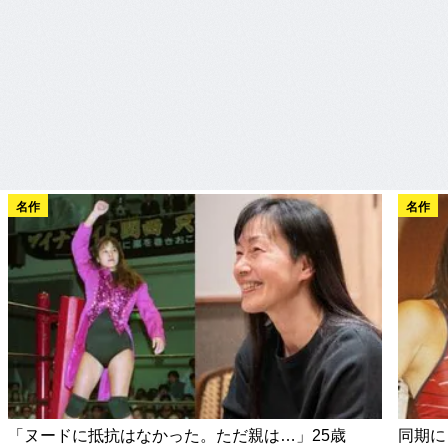
名作
名作
「ヌードに抵抗はなかった。ただ親は…」25歳
同期に