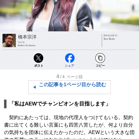
photograph by
橋本宗洋
Shiro Miyake
text by
Norihiro Hashimoto
ポスト
シェア
コピー
4
/4
ページ目
この記事を1ページ目から読む
「私はAEWでチャンピオンを目指します」
契約にあたっては、現地の代理人をつけてもいる。契約
書に出てくる難しい言葉にも四苦八苦したが、何より自分
の気持ちを団体に伝えたかったのだ。AEWという大きな団