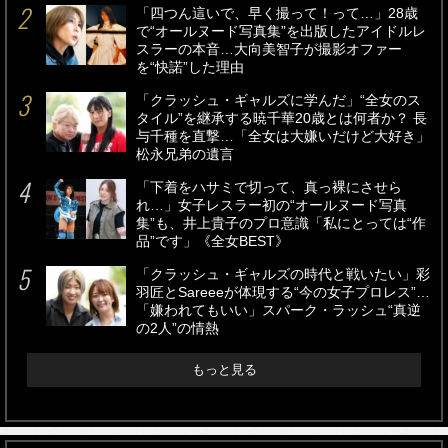
「四つん這いで、早く撮って！って…」28歳
で“オールヌード写真集”を出版したアイドルレ
スラーの本音…大向美智子が撮影オファー
を“快諾”した理由
「クラッシュ・ギャルズに学んだ」“全女のス
タイル”を継承する暁千華20歳とは何者か？ 長
与千種を直撃…「全女は大嫌いだけど大好き」
松永兄弟の遺言
「下着をハサミで切って、真っ裸にさせら
れ…」女子レスラー初の“オールヌード写真
集”も、井上貴子のプロ意識「私にとっては“作
品”です」《全女BEST》
「クラッシュ・ギャルズの時代と戦いたい」彩
羽匠とSareeeが体現する“今の女子プロレス”…
「嫌われてもいい」スパーク・ラッシュ“真逆
の2人”の情熱
もっと見る