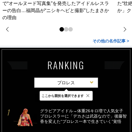
で“オールヌード写真集”を発売したアイドルレスラ
た“壮
ーの告白…福岡晶が“ニシキヘビと撮影”したまさか
か」ク
の理由
その他の名作記事 >
RANKING
プロレス
×
ここから競技を選択できます
最新
24時間
週間
グラビアアイドル→体重26キロ増で人気女子
プロレスラーに「デカさは武器なので」後藤智
香を変えた“プロレス一本で生きていく”覚悟