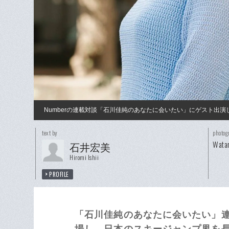
Numberの連載対談「石川佳純のあなたに会いたい」にゲスト出
text by
photog
Watar
石井宏美
Hiromi Ishii
PROFILE
「石川佳純のあなたに会いたい」連
場し、日本のスキージャンプ界を長