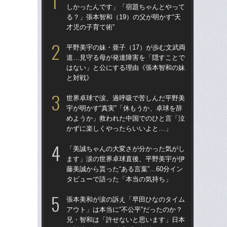
しかったんです」「宿題ちゃんとやって
アウ
る？」張本智和（19）の父が明かす“天
兄
才児の子育て術”
人対
平野美宇の妹・亜子（17）が歩む文武両
「
道…見守る母が発達障害を「隠すことで
し
はない」と公にする理由《張本智和の妹
る？
と対戦》
才児
世界卓球で涙、過呼吸で苦しんだ平野美
現
宇が明かす“真実”「休もうか、卓球を辞
略
めようか」救われた中国でのひと言「泣
に…
かずに楽しくやったらいいよと…」
で
「美誠ちゃんの大変さが分かった気がし
平野
ます」涙の世界卓球直後、平野美宇が伊
道
藤美誠から貰った“ある言葉”…60分イン
は
タビューで語った「本当の気持ち」
と
張本美和が涙の訴え「早田ひなのタイム
「
アウト」は本当に“不公平”だったのか？
美
兄・智和は「許せないと思います」日本
パ