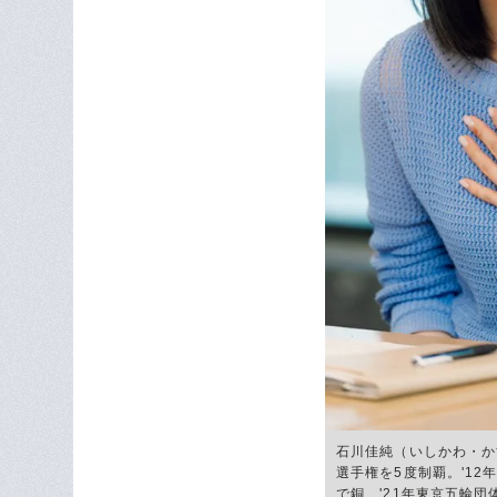
石川佳純（いしかわ・か
選手権を5度制覇。'12
で銅、'21年東京五輪団