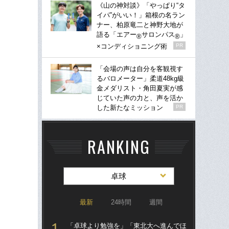
《山の神対談》「やっぱり“タ
イパ”がいい！」箱根の名ラン
ナー、柏原竜二と神野大地が
語る「エアー
サロンパス
」
®
®
×コンディショニング術
PR
「会場の声は自分を客観視す
るバロメーター」柔道48kg級
金メダリスト・角田夏実が感
じていた声の力と、声を活か
した新たなミッション
PR
RANKING
卓球
最新
24時間
週間
「卓球より勉強を」「東北大へ進んでほ
張