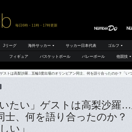
毎日6時・11時・17時更新
Jリーグ
海外サッカー
サッカー日本代表
ゴルフ
フィギュア
バスケットボール
バレーボール
他競技
ゲストは高梨沙羅…五輪3度出場のオリンピアン同士、何を語り合ったのか？「い
いたい」ゲストは高梨沙羅…
同士、何を語り合ったのか？
しい」