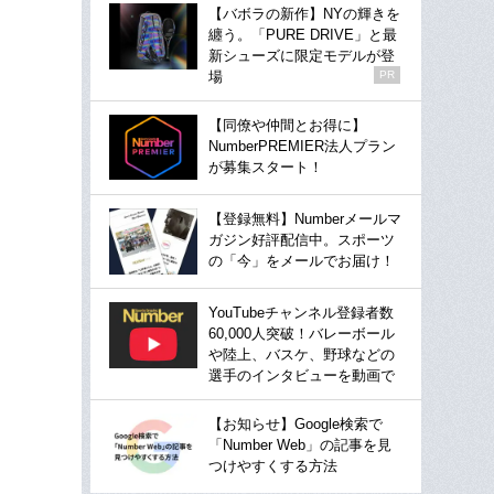
【バボラの新作】NYの輝きを
纏う。「PURE DRIVE」と最
新シューズに限定モデルが登
場
PR
【同僚や仲間とお得に】
NumberPREMIER法人プラン
が募集スタート！
【登録無料】Numberメールマ
ガジン好評配信中。スポーツ
の「今」をメールでお届け！
YouTubeチャンネル登録者数
60,000人突破！バレーボール
や陸上、バスケ、野球などの
選手のインタビューを動画で
【お知らせ】Google検索で
「Number Web」の記事を見
つけやすくする方法