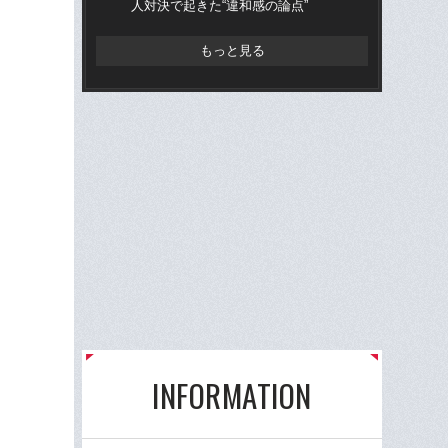
人対決で起きた“違和感の論点”
の
もっと見る
INFORMATION