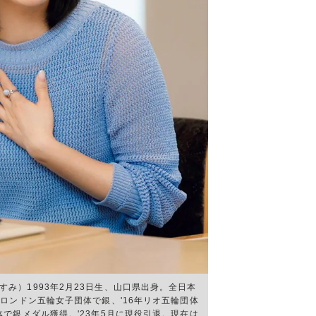
すみ）1993年2月23日生、山口県出身。全日本
年ロンドン五輪女子団体で銀、'16年リオ五輪団体
体で銀メダル獲得。'23年5月に現役引退。現在は