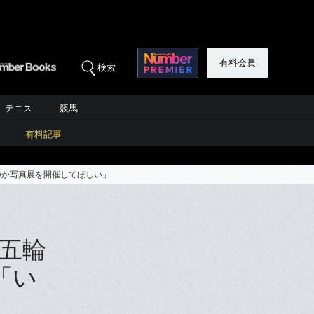
有料会員
検索
テニス
競馬
有料記事
つか写真展を開催してほしい」
五輪
「い