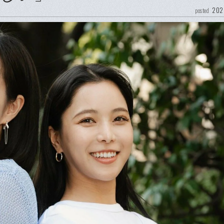
202
posted