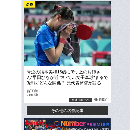
名作
号泣の張本美和16歳に“8つ上のお姉さ
ん”早田ひなが近づいて…女子卓球“まるで
3姉妹”どんな関係？ 元代表監督が語る
「メダル確定」現地ウラ側
曹宇鉉
Uhyon Cho
2024/08/10
卓球日本代表
その他の名作記事