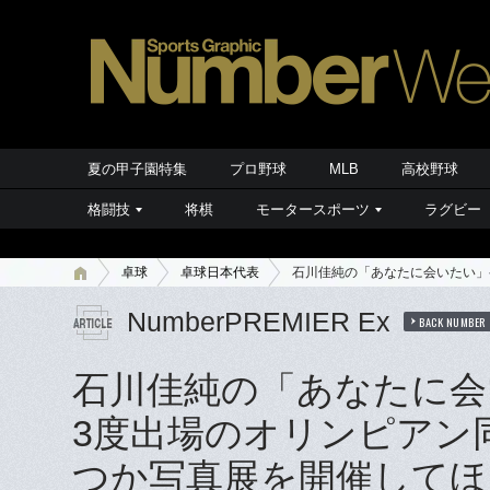
夏の甲子園特集
プロ野球
MLB
高校野球
格闘技
将棋
モータースポーツ
ラグビー
卓球
卓球日本代表
石川佳純の「あなたに会いたい」
NumberPREMIER Ex
BACK NUMBER
石川佳純の「あなたに会
3度出場のオリンピアン
つか写真展を開催してほ