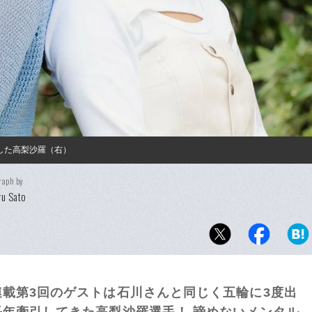
演した高梨沙羅（右）
raph by
u Sato
載第3回のゲストは石川さんと同じく五輪に3度出
年牽引してきた高梨沙羅選手！ 諦めないメンタル