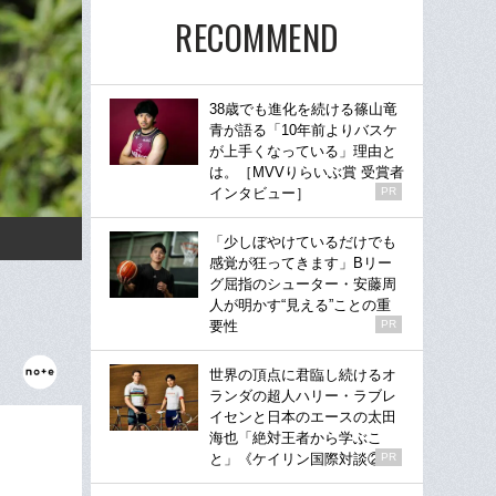
RECOMMEND
38歳でも進化を続ける篠山竜
青が語る「10年前よりバスケ
が上手くなっている」理由と
は。［MVVりらいぶ賞 受賞者
インタビュー］
PR
「少しぼやけているだけでも
感覚が狂ってきます」Bリー
グ屈指のシューター・安藤周
人が明かす“見える”ことの重
要性
PR
世界の頂点に君臨し続けるオ
ランダの超人ハリー・ラブレ
イセンと日本のエースの太田
海也「絶対王者から学ぶこ
と」《ケイリン国際対談②》
PR