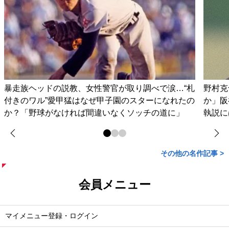
暴走族ヘッドの説教、女性警官が取り調べで涙…“札
野村克
付きのワル”愛甲猛はなぜ甲子園のスターになれたの
か」阪
か？「野球がなければ間違いなくソッチの道に」
執説に
その他の名作記事 >
会員メニュー
マイメニュー登録・ログイン