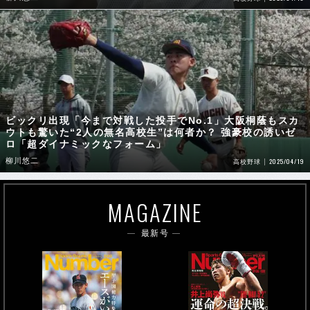
ビックリ出現「今まで対戦した投手でNo.1」大阪桐蔭もスカ
ウトも驚いた“2人の無名高校生”は何者か？ 強豪校の誘いゼ
ロ「超ダイナミックなフォーム」
柳川悠二
2025/04/19
高校野球
MAGAZINE
最新号