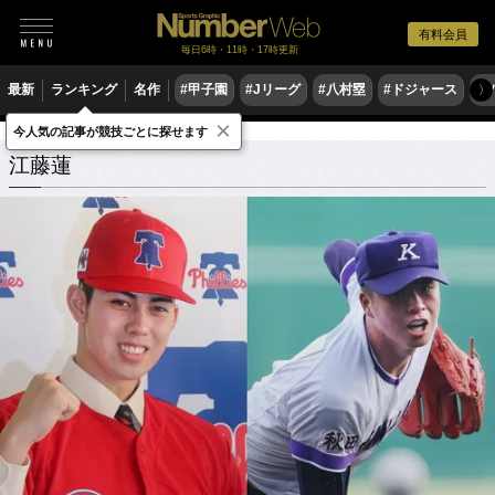
有料会員
毎日6時・11時・17時更新
最新
ランキング
名作
#甲子園
#Jリーグ
#八村塁
#ドジャース
#
〉
×
今人気の記事が競技ごとに探せます
江藤蓮
関連記事
江藤蓮