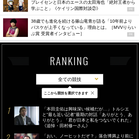
ブレイセンと日本のエースの太田海也「絶対王者から
学ぶこと」《ケイリン国際対談②》
PR
38歳でも進化を続ける篠山竜青が語る「10年前より
バスケが上手くなっている」理由とは。［MVVりらい
ぶ賞 受賞者インタビュー］
PR
RANKING
全ての競技
×
ここから競技を選択できます
最新
24時間
週間
「本田圭佑は興味深い候補だが…」トルシエ
と“最も近い記者”最期の対話「ありがとう、あ
りがとう」「君が日本と私をつないでくれた」
《追悼・田村修一さん》
「おい、ノーヒットだぞ？」落合博満より前に