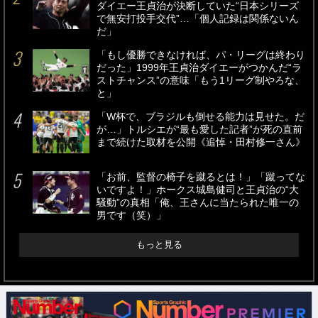
ダイエー王貞治が決断していた“日本シリーズ
で無安打投手交代”…「個人記録は関係ないん
だ」
「もし優勝できなければ、パ・リーグは終わり
だった」1999年王貞治ダイエーがつかんだ“ラ
ストチャンス”の意味「もう1リーグ制やろな、
と」
「W杯で、ブラジルも倒せる能力は見せた。だ
が…」トルシエが“最も愛した記者”が死の直前
まで続けた取材を公開《追悼・田村修一さん》
「お前、監督の椅子を蹴るとは！」「蹴ってな
いですよ！」ホークス城島健司と王貞治の“大
騒動”の真相「俺、王さんに当たられた唯一の
男です（笑）」
もっと見る