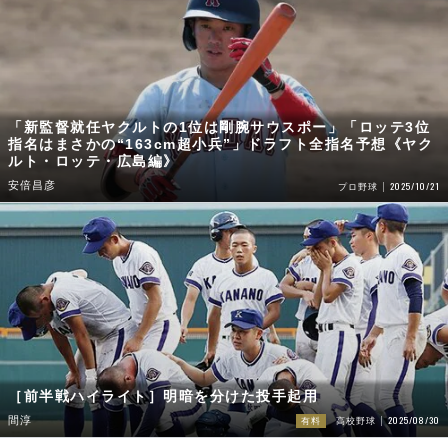
「新監督就任ヤクルトの1位は剛腕サウスポー」「ロッテ3位
指名はまさかの“163cm超小兵”」ドラフト全指名予想《ヤク
ルト・ロッテ・広島編》
安倍昌彦
2025/10/21
プロ野球
［前半戦ハイライト］明暗を分けた投手起用
2025/08/30
間淳
有料
高校野球