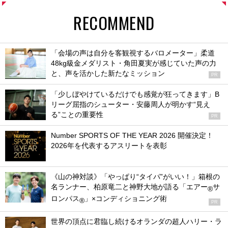
RECOMMEND
「会場の声は自分を客観視するバロメーター」柔道
48kg級金メダリスト・角田夏実が感じていた声の力
と、声を活かした新たなミッション
PR
「少しぼやけているだけでも感覚が狂ってきます」B
リーグ屈指のシューター・安藤周人が明かす“見え
る”ことの重要性
PR
Number SPORTS OF THE YEAR 2026 開催決定！
2026年を代表するアスリートを表彰
《山の神対談》「やっぱり“タイパ”がいい！」箱根の
名ランナー、柏原竜二と神野大地が語る「エアー
サ
®
ロンパス
」×コンディショニング術
®
PR
世界の頂点に君臨し続けるオランダの超人ハリー・ラ