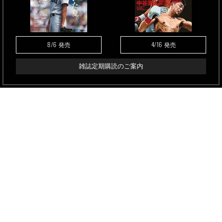
8/6
4/16
発売
発売
雑誌定期購読のご案内