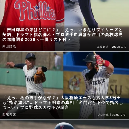
「吉田輝星の弟はどこに？」「えっ、いきなりフィリーズと
契約」ドラフト指名漏れ・プロ選手血縁ほか注目の高校球児
の進路調査2026＜一覧リスト付＞
内田勝治
2026/03/19
高校野球
「えっ、あの選手がなぜ？」大阪桐蔭エースも六大学3冠王
も“指名漏れ”…ドラフト明暗の真相「名門だと下位で指名し
づらい」プロ野球スカウトが証言
西尾典文
2025/10/31
プロ野球