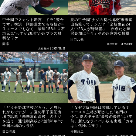
甲子園でスカウト断言「ドラ1競合
夏の甲子園“ナゾの初出場校”未来富
です」横浜・阿部葉太でも各校2年
山高校ってナンだ？「全校生徒24
生エースでもなく…最速158キロ石
人中23人が野球部」「赤点だと練
垣元気“わずか28球”が超プラス材
習参加は不可」その超意外な校風
料なワケ
田口元義
2025/08/11
間淳
高校野球
2025/08/29
高校野球
「どうせ野球学校だろう、と思わ
「なぜ大阪桐蔭は苦戦している？」
れがちですが…」夏の甲子園初出
エース＆主将が明かした“名門の
場で話題「未来富山高校」のナゾ
今”…夏の甲子園“最後の優勝”は7年
を追う…通信制高校が“創部8年”で
前、新たなライバル校も出現「カギ
全国出場のウラ話
は世代No.1投手」
田口元義
柳川悠二
2025/08/11