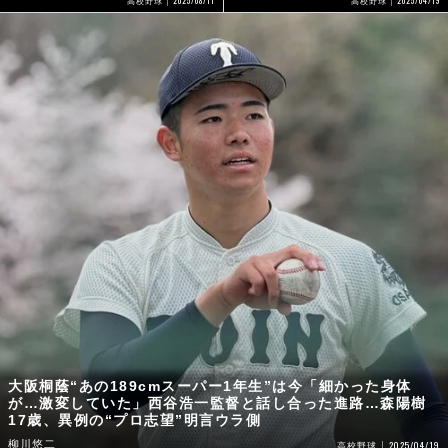
2025/04/19
高校野球
高校野球
大阪桐蔭“あの189cmスーパー1年生”は今「細かった身体
が…激変していた」西谷浩一監督と話し合った進路…森陽樹
17歳、異例の“プロ志望”明言ウラ側
柳川悠二
2025/04/19
高校野球