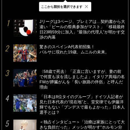
×
ここから競技を選択できます
最新
24時間
週間
Jリーグは3ページ、プレミアは…契約書から大
違い「ビールの祭典参加がマスト」「移籍最終
日23時59分に加入」“最強の代理人”が明かす交
渉の内幕
驚きのスペインA代表初招集！
バルサに現れた19歳、ムニルの未来。
〈58歳で死去〉「正直に言いますが、妻の前
で何度も涙を流しましたよ」イタリア異端の名
FWが膵臓がんを「長い旅路の伴侶」と呼んだ
理由
「日本は8位タイのグループ」ドイツ人記者が
見た日本代表の“現在地”と、堂安律でも伊藤洋
輝でもない「ブンデスで最もよかった」日本人
選手とは？
＜独占インタビュー＞「治療は家族にとって大
きな負担だった」メッシが明かす“ホルモン分