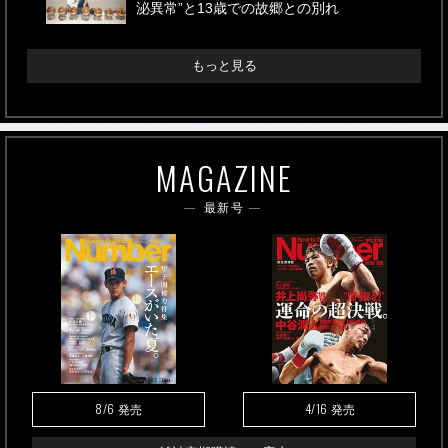
泌異常”と13歳での故郷との別れ
もっと見る
MAGAZINE
最新号
8/6
4/16
発売
発売