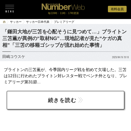
有料会員
毎日6時・11時・17時更新
サッカー
サッカー日本代表
プレミアリーグ
「鎌田大地が三笘を心配そうに見つめて…」ブライトン
三笘薫が異例の“取材NG”…現地記者が見た“ケガの真
相”「三笘の移籍ゴシップが流れ始めた事情」
田嶋コウスケ
2025/04/16 19:10
ブライトンの三笘薫が、今季国内リーグ戦を初めて欠場した。三笘
は12日に行われたブライトン対レスター戦でベンチ外となり、プレ
ミアリーグ第31節...
続きを読む