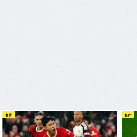
名作
名作