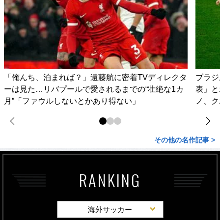
「俺んち、泊まれば？」遠藤航に密着TVディレクタ
ブラジ
ーは見た…リバプールで愛されるまでの“壮絶な1カ
表」と
月”「ファウルしないとかあり得ない」
ノ、ク
その他の名作記事 >
RANKING
海外サッカー