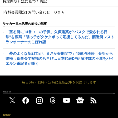
特定商取引法に基づく表記
[有料会員限定] お問い合わせ・Ｑ＆Ａ
サッカー日本代表の前後の記事
「至る所に14番ユニの子供」久保建英が“バスクで愛される日
常”を激写「甥っ子がタケクボって応援してるんだ」醸造所レスト
ランオーナーのこぼれ話
「夢のような新戦力が、まさか短期間で」45億円移籍→骨折から
復帰→食事会で祝福のち再び…日本代表DF伊藤洋輝の不運をバイ
エルン番記者が嘆く
毎日6時・11時・17時に最新記事をお届けします
FOLLOW US
MAGAZINE