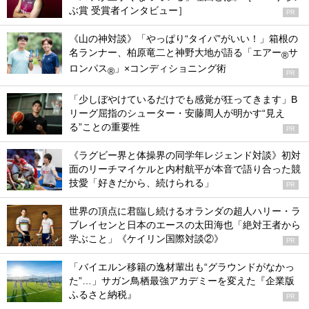
ぶ賞 受賞者インタビュー］
PR
《山の神対談》「やっぱり“タイパ”がいい！」箱根の
名ランナー、柏原竜二と神野大地が語る「エアー
サ
®
ロンパス
」×コンディショニング術
®
PR
「少しぼやけているだけでも感覚が狂ってきます」B
リーグ屈指のシューター・安藤周人が明かす“見え
る”ことの重要性
PR
《ラグビー界と体操界の同学年レジェンド対談》初対
面のリーチマイケルと内村航平が本音で語り合った競
技愛「好きだから、続けられる」
PR
世界の頂点に君臨し続けるオランダの超人ハリー・ラ
ブレイセンと日本のエースの太田海也「絶対王者から
学ぶこと」《ケイリン国際対談②》
PR
「バイエルン移籍の逸材輩出も“グラウンドがなかっ
た”…」サガン鳥栖最強アカデミーを変えた『企業版
ふるさと納税』
PR