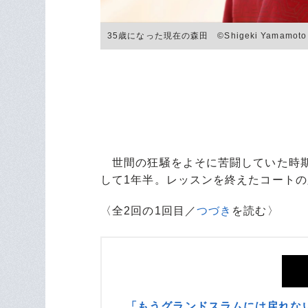
35歳になった現在の森田 ©Shigeki Yamamoto
世間の狂騒をよそに苦闘していた時期
して1年半。レッスンを終えたコート
〈全2回の1回目／
つづき
を読む〉
「もうグランドスラムには戻れな