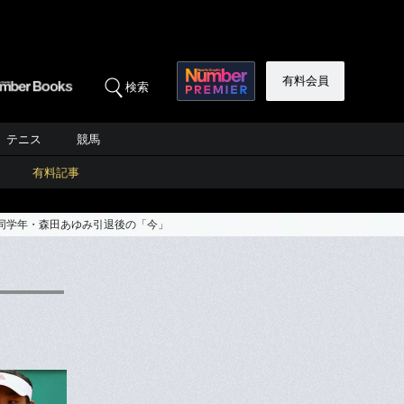
有料会員
検索
テニス
競馬
有料記事
同学年・森田あゆみ引退後の「今」