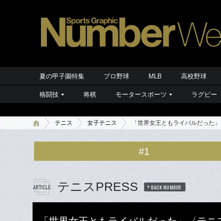
夏の甲子園特集
プロ野球
MLB
高校野球
格闘技
将棋
モータースポーツ
ラグビー
テニス
女子テニス
「世界女王ともライバルだった」
#1
テニスPRESS
BACK NUMBER