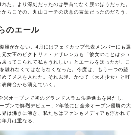
離れた。より深刻だったのは手首でなく腰のほうだった。
たからこその、丸山コーチの決意の言葉だったのだろう。
らのエール
に復帰がかない、4月にはフェドカップ代表メンバーにも選
で元女王のビクトリア・アザレンカも「彼女のことはジュ
ら戻ってこられて私もうれしい」とエールを送ったが、こ
トを離れなくてはならなくなった。今度は、もう一つの懸
初めてメスを入れた。それ以降、かつて〈天才少女〉と呼
は表舞台から消えていく。
が全米オープンで初のグランドスラム決勝進出を果たし、
豪オープンで鮮烈デビュー、2年後には全米オープン優勝の大
ス界は沸きに沸き、私たちはファンもメディアも浮かれて
の年月は重なる。