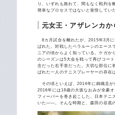
り、いずれも敗れて、間もなく戦列を
簡単なプロセスではないと覚悟してい
元女王・アザレンカか
8カ月試合を離れたが、2015年3月
ばれた。対戦したベラルーシのエース
ニアの頃からよく知っている。ケガか
のシーズンは5大会を戦って再びコー
念だった右手首だった。大切な部位に
ばれた一人のテニスプレーヤーの存在
その頃といえば、2014年に錦織圭
2016年には18歳の大坂なおみが全
フィーバーを巻き起こした。日本テニ
いた――。そんな時期と、森田の谷底