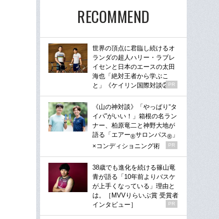
RECOMMEND
世界の頂点に君臨し続けるオ
ランダの超人ハリー・ラブレ
イセンと日本のエースの太田
海也「絶対王者から学ぶこ
と」《ケイリン国際対談②》
PR
《山の神対談》「やっぱり“タ
イパ”がいい！」箱根の名ラン
ナー、柏原竜二と神野大地が
語る「エアー
サロンパス
」
®
®
×コンディショニング術
PR
38歳でも進化を続ける篠山竜
青が語る「10年前よりバスケ
が上手くなっている」理由と
は。［MVVりらいぶ賞 受賞者
インタビュー］
PR