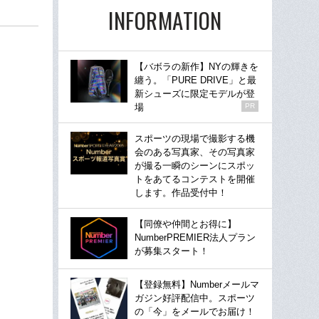
INFORMATION
【バボラの新作】NYの輝きを
纏う。「PURE DRIVE」と最
新シューズに限定モデルが登
場
PR
スポーツの現場で撮影する機
会のある写真家、その写真家
が撮る一瞬のシーンにスポッ
トをあてるコンテストを開催
します。作品受付中！
【同僚や仲間とお得に】
NumberPREMIER法人プラン
が募集スタート！
【登録無料】Numberメールマ
ガジン好評配信中。スポーツ
の「今」をメールでお届け！