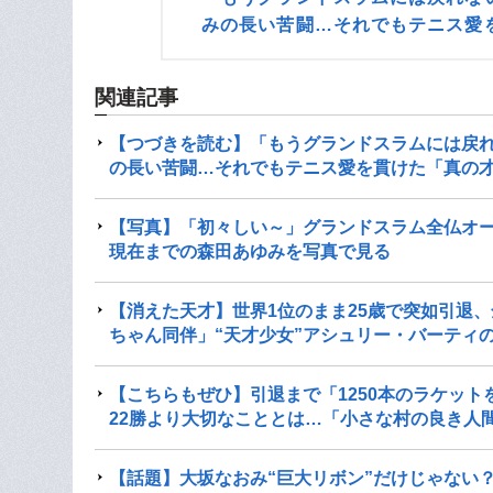
みの長い苦闘…それでもテニス愛
関連記事
【つづきを読む】「もうグランドスラムには戻
の長い苦闘…それでもテニス愛を貫けた「真の
【写真】「初々しい～」グランドスラム全仏オー
現在までの森田あゆみを写真で見る
【消えた天才】世界1位のまま25歳で突如引退
ちゃん同伴」“天才少女”アシュリー・バーティ
【こちらもぜひ】引退まで「1250本のラケッ
22勝より大切なこととは…「小さな村の良き人
【話題】大坂なおみ“巨大リボン”だけじゃない