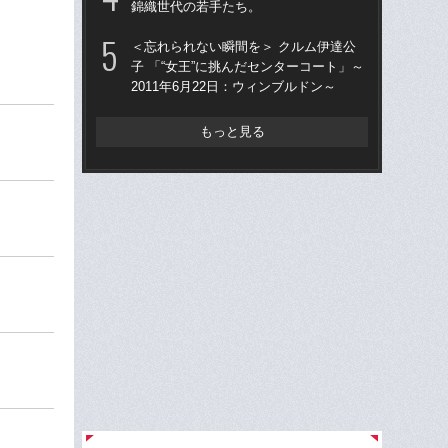
錦織世代の若手たち。
錦
プロ
＜忘れられない瞬間を＞ クルム伊達公
子 「“女王”に挑んだセンターコート」～
テ
2011年6月22日：ウィンブルドン～
郎が
もっと見る