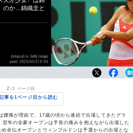
ス天才少女〉は錦
」のか…錦織圭と
Getty Images
photograph by
2025/03/21 17:00
posted
2008年、全仏オープンで戦う森田あゆみ（当時
フォア・バック両手打ちは今となっては極め
2
/2
ページ目
記事を1ページ目から読む
は腰痛が理由で、17歳の頃から連続で出場してきたグラ
た。翌年の全豪オープンは手首の痛みを抱えながら出場した
ため全仏オープンとウィンブルドンは予選からの出場とな