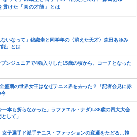
を貫けた「真の才能」とは
れないなって」錦織圭と同学年の〈消えた天才〉森田あゆみ
才能」とは
プンジュニアで4強入りした15歳の頃から、コーチとなった
、全盛期の世界女王はなぜテニス界を去った？「記者会見に赤
の今
トを一本も折らなかった」ラファエル・ナダル38歳の四大大会
間として」
？ 女子選手ド派手テニス・ファッションの変遷をたどる…韓