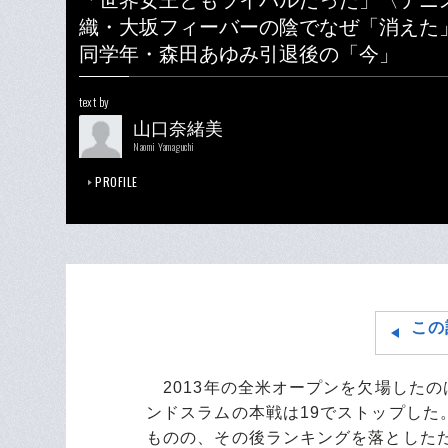
「世界女王ともライバルだった」〈テニ
織・大坂フィーバーの陰でなぜ「消えた
同学年・森田あゆみ引退後の「今」
text by
山口奈緒美
Naomi Yamaguchi
PROFILE
この
2013年の全米オープンを欠場したの
ンドスラムの本戦は19でストップし
ものの、その後ランキングを落とした