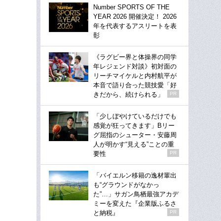
Number SPORTS OF THE
YEAR 2026 開催決定！ 2026
年を代表するアスリートを表
彰
《ラグビー界と体操界の同学
年レジェンド対談》初対面の
リーチマイケルと内村航平が
本音で語り合った競技愛「好
きだから、続けられる」
PR
「少しぼやけているだけでも
感覚が狂ってきます」Bリー
グ屈指のシューター・安藤周
人が明かす“見える”ことの重
要性
PR
「バイエルン移籍の逸材輩出
も“グラウンドがなかっ
た”…」サガン鳥栖最強アカデ
ミーを変えた『企業版ふるさ
と納税』
PR