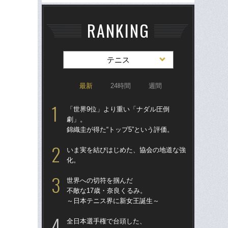
RANKING
テニス
最新
24時間
週間
「世界9位」より重い「ナダル圧倒
テニ
劇」。
女王
錦織圭が得た“トップ5”という評価。
し
いま実を結びはじめた、協会の地道な強
錦
化。
小学
世界への切符を掴んだ
檜
不敵な17歳・奈良くるみ。
者か
～日本テニス界に新女王誕生～
像”
「
全日本選手権で台頭した、