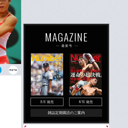
MAGAZINE
最新号
18歳）。
て珍しい
8/6
4/16
発売
発売
雑誌定期購読のご案内