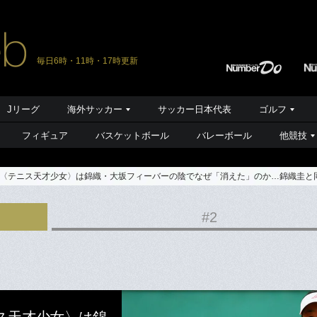
毎日6時・11時・17時更新
Jリーグ
海外サッカー
サッカー日本代表
ゴルフ
フィギュア
バスケットボール
バレーボール
他競技
〈テニス天才少女〉は錦織・大坂フィーバーの陰でなぜ「消えた」のか…錦織圭と
#2