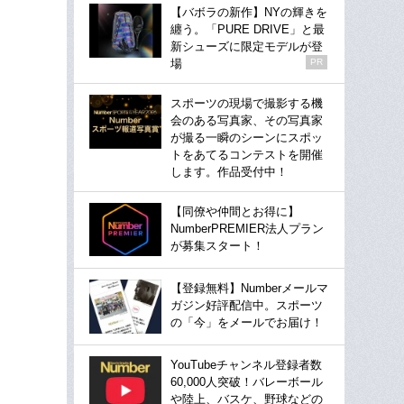
【バボラの新作】NYの輝きを
纏う。「PURE DRIVE」と最
新シューズに限定モデルが登
場
PR
スポーツの現場で撮影する機
会のある写真家、その写真家
が撮る一瞬のシーンにスポッ
トをあてるコンテストを開催
します。作品受付中！
【同僚や仲間とお得に】
NumberPREMIER法人プラン
が募集スタート！
【登録無料】Numberメールマ
ガジン好評配信中。スポーツ
の「今」をメールでお届け！
YouTubeチャンネル登録者数
60,000人突破！バレーボール
や陸上、バスケ、野球などの