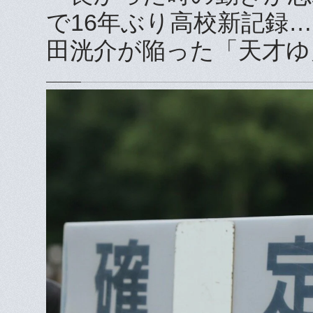
で16年ぶり高校新記録…
田洸介が陥った「天才ゆ