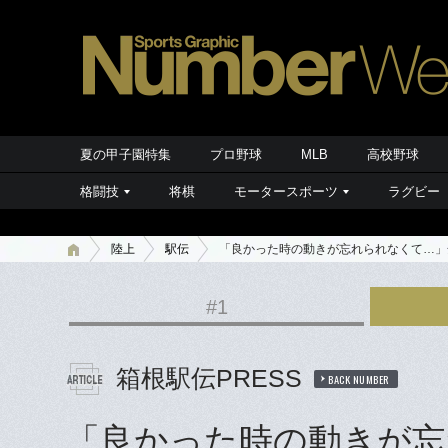
夏の甲子園特集
プロ野球
MLB
高校野球
格闘技
将棋
モータースポーツ
ラグビー
陸上
駅伝
「良かった時の動きが忘れられなくて…」
#1
箱根駅伝PRESS
BACK NUMBER
「良かった時の動きが忘