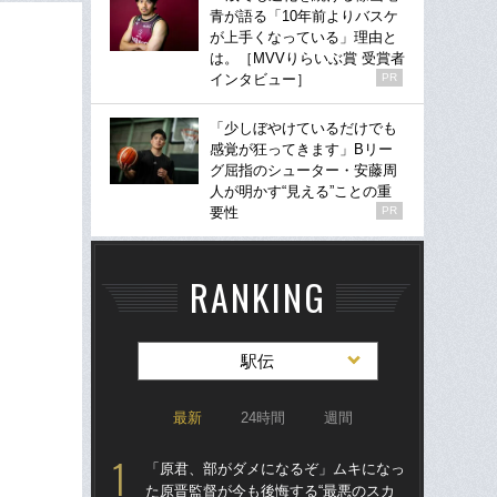
青が語る「10年前よりバスケ
が上手くなっている」理由と
は。［MVVりらいぶ賞 受賞者
インタビュー］
PR
「少しぼやけているだけでも
感覚が狂ってきます」Bリー
グ屈指のシューター・安藤周
人が明かす“見える”ことの重
要性
PR
RANKING
駅伝
最新
24時間
週間
「原君、部がダメになるぞ」ムキになっ
東大
た原晋監督が今も後悔する“最悪のスカ
人