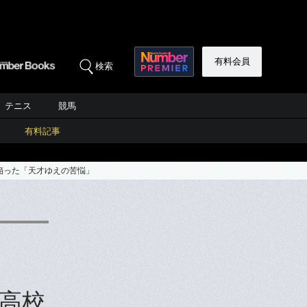
有料会員
検索
テニス
競馬
有料記事
陥った「天才ゆえの苦悩」
高校