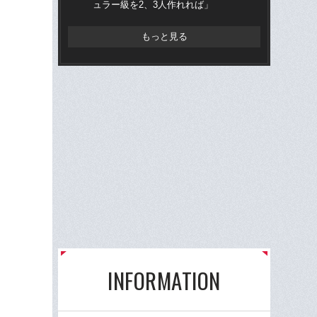
ュラー級を2、3人作れれば」
た
もっと見る
INFORMATION