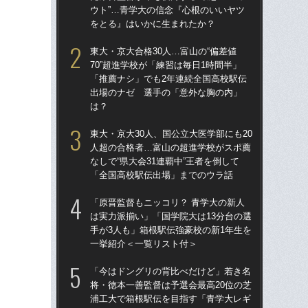
ウト”…青学大の信念『心根のいいヤツ
なし
をとる』はいかに生まれたか？
「
東大・京大合格30人…富山の“偏差値
東大
70”超進学校が「練習は毎日1時間半」
70
「推薦ナシ」でも2年連続全国高校駅伝
「
出場のナゼ 選手の「意外な胸の内」
出
は？
は
東大・京大30人、国公立大医学部にも20
青学
人超の合格者…富山の超進学校がスポ薦
の緊
なしで“県大会31連覇中”王者を倒して
「
「全国高校駅伝出場」までのウラ話
定の
「原晋監督もニッコリ？ 青学大の新人
「
は実力派揃い」「国学院大は13分台の選
原
手が3人も」箱根駅伝強豪校の新1年生を
「
一挙紹介＜一覧リスト付＞
レ
「今はドングリの背比べだけど」若き名
“前
将・徳本一善監督は予選会最高20位の芝
箱
浦工大で箱根駅伝を目指す「青学大レギ
の