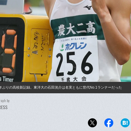
で16年ぶりの高校新記録。東洋大の石田洸介は名実ともに世代No.1ランナーだった
raph by
PRESS