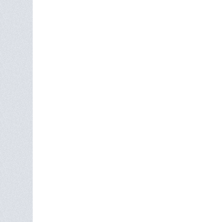
1年生ながら往路の3区に起用された迎 ©Yuki Su
こう振り返る迎は、区間8位と快走。チ
抜いて逆襲の狼煙を上げた。