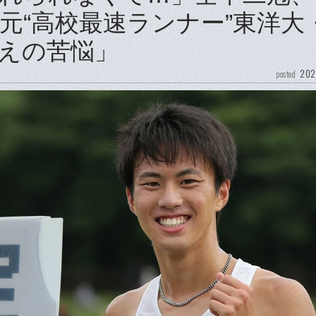
元“高校最速ランナー”東洋大
えの苦悩」
202
posted