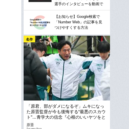
選手のインタビューを動画で
【お知らせ】Google検索で
「Number Web」の記事を見
つけやすくする方法
名作
「原君、部がダメになるぞ」ムキになっ
た原晋監督が今も後悔する“最悪のスカウ
ト”…青学大の信念『心根のいいヤツをと
る』はいかに生まれたか？
原晋
Susumu Hara