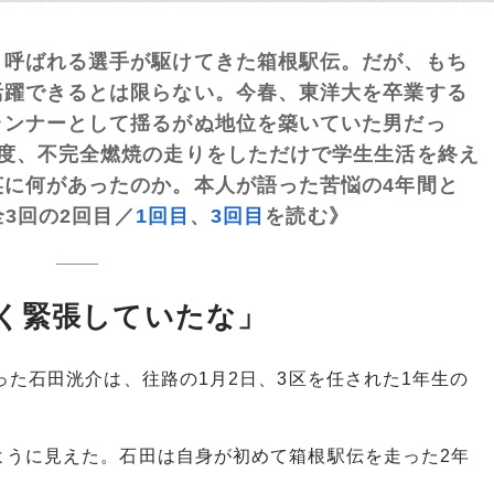
呼ばれる選手が駆けてきた箱根駅伝。だが、もち
活躍できるとは限らない。今春、東洋大を卒業する
ランナーとして揺るがぬ地位を築いていた男だっ
一度、不完全燃焼の走りをしただけで学生生活を終え
英に何があったのか。本人が語った苦悩の4年間と
全3回の2回目／
1回目
、
3回目
を読む》
く緊張していたな」
た石田洸介は、往路の1月2日、3区を任された1年生の
うに見えた。石田は自身が初めて箱根駅伝を走った2年