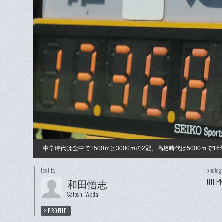
中学時代は全中で1500ｍと3000ｍの2冠、高校時代は5000ｍ
text by
photog
JIJI 
和田悟志
Satoshi Wada
PROFILE