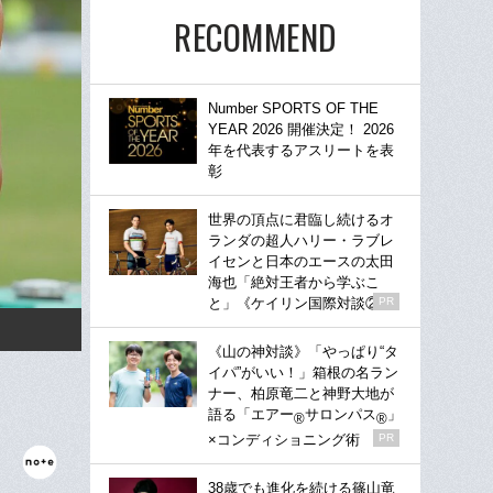
RECOMMEND
Number SPORTS OF THE
YEAR 2026 開催決定！ 2026
年を代表するアスリートを表
彰
世界の頂点に君臨し続けるオ
ランダの超人ハリー・ラブレ
イセンと日本のエースの太田
海也「絶対王者から学ぶこ
と」《ケイリン国際対談②》
PR
《山の神対談》「やっぱり“タ
イパ”がいい！」箱根の名ラン
ナー、柏原竜二と神野大地が
語る「エアー
サロンパス
」
®
®
×コンディショニング術
PR
38歳でも進化を続ける篠山竜