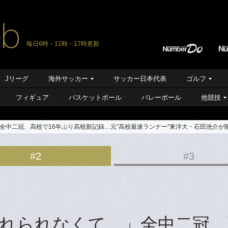
毎日6時・11時・17時更新
Jリーグ
海外サッカー
サッカー日本代表
ゴルフ
フィギュア
バスケットボール
バレーボール
他競技
全中二冠、高校で16年ぶり高校新記録…元“高校最速ランナー”東洋大・石田洸介が
#2
#3
れられなくて…」全中二冠、