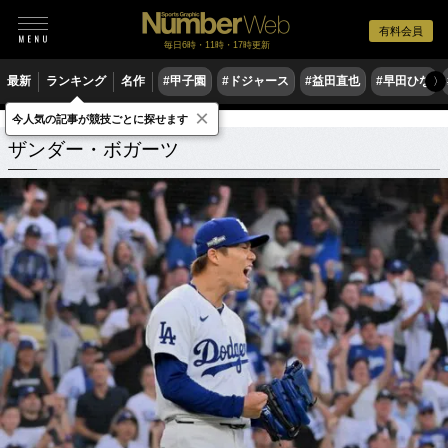
有料会員
毎日6時・11時・17時更新
最新
ランキング
名作
#甲子園
#ドジャース
#益田直也
#早田ひな
〉
×
今人気の記事が競技ごとに探せます
ザンダー・ボガーツ
関連記事
ザンダー・ボガーツ