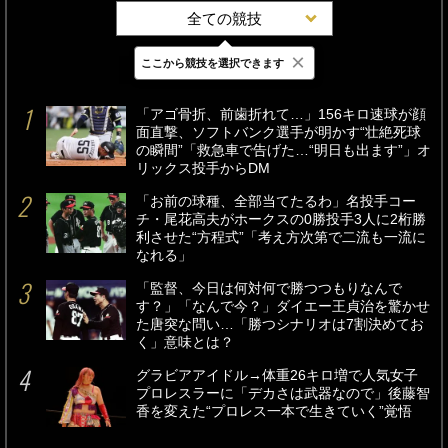
全ての競技
×
ここから競技を選択できます
最新
24時間
週間
「アゴ骨折、前歯折れて…」156キロ速球が顔
面直撃、ソフトバンク選手が明かす“壮絶死球
の瞬間”「救急車で告げた…“明日も出ます”」オ
リックス投手からDM
「お前の球種、全部当てたるわ」名投手コー
チ・尾花高夫がホークスの0勝投手3人に2桁勝
利させた“方程式”「考え方次第で二流も一流に
なれる」
「監督、今日は何対何で勝つつもりなんで
す？」「なんで今？」ダイエー王貞治を驚かせ
た唐突な問い…「勝つシナリオは7割決めてお
く」意味とは？
グラビアアイドル→体重26キロ増で人気女子
プロレスラーに「デカさは武器なので」後藤智
香を変えた“プロレス一本で生きていく”覚悟