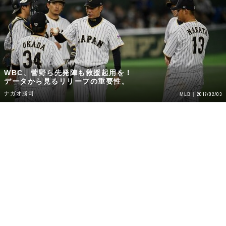
WBC、菅野ら先発陣も救援起用を！
データから見るリリーフの重要性。
ナガオ勝司
2017/02/03
MLB