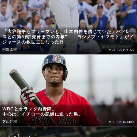
「大谷翔平もフリーマンも、山本由伸を信じていた」パドレ
スとの第5戦“先発までの内幕”…「ヨシノブ・ヤマモト」がド
ジャースの救世主になった日
阿部太郎
2024/11/20
MLB
WBCとオランダ内野陣。
中心は、イチローの記録に迫った男。
芝山幹郎
2017/03/04
MLB