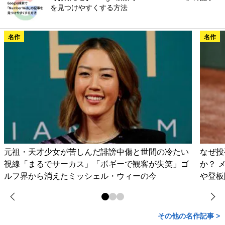
を見つけやすくする方法
名作
名作
元祖・天才少女が苦しんだ誹謗中傷と世間の冷たい
なぜ投
視線「まるでサーカス」「ボギーで観客が失笑」ゴ
か？ 
ルフ界から消えたミッシェル・ウィーの今
や登板
その他の名作記事 >