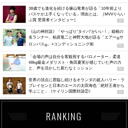
38歳でも進化を続ける篠山竜青が語る「10年前より
バスケが上手くなっている」理由とは。［MVVりらい
ぶ賞 受賞者インタビュー］
PR
《山の神対談》「やっぱり“タイパ”がいい！」箱根の
名ランナー、柏原竜二と神野大地が語る「エアー
サ
®
ロンパス
」×コンディショニング術
®
PR
「会場の声は自分を客観視するバロメーター」柔道
48kg級金メダリスト・角田夏実が感じていた声の力
と、声を活かした新たなミッション
PR
世界の頂点に君臨し続けるオランダの超人ハリー・ラ
ブレイセンと日本のエースの太田海也「絶対王者から
学ぶこと」《ケイリン国際対談②》
PR
RANKING