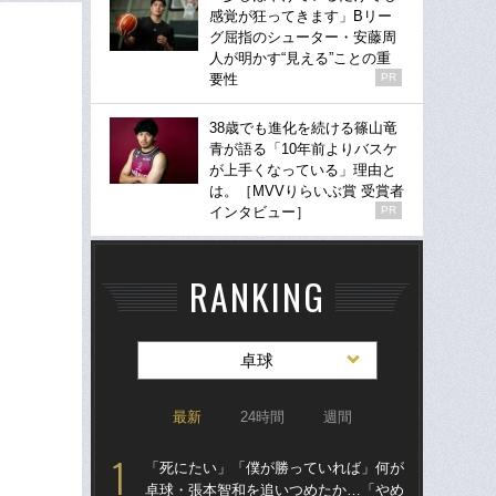
感覚が狂ってきます」Bリー
グ屈指のシューター・安藤周
人が明かす“見える”ことの重
要性
PR
38歳でも進化を続ける篠山竜
青が語る「10年前よりバスケ
が上手くなっている」理由と
は。［MVVりらいぶ賞 受賞者
インタビュー］
PR
RANKING
卓球
最新
24時間
週間
「死にたい」「僕が勝っていれば」何が
「
卓球・張本智和を追いつめたか…「やめ
し