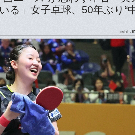
いる」女子卓球、50年ぶり“
？
202
posted