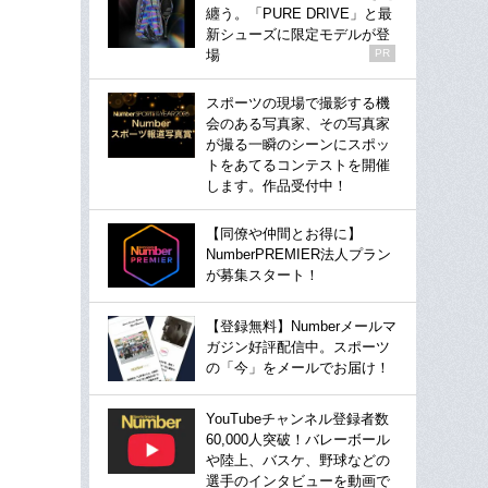
纏う。「PURE DRIVE」と最
新シューズに限定モデルが登
場
PR
スポーツの現場で撮影する機
会のある写真家、その写真家
が撮る一瞬のシーンにスポッ
トをあてるコンテストを開催
します。作品受付中！
【同僚や仲間とお得に】
NumberPREMIER法人プラン
が募集スタート！
【登録無料】Numberメールマ
ガジン好評配信中。スポーツ
の「今」をメールでお届け！
YouTubeチャンネル登録者数
60,000人突破！バレーボール
や陸上、バスケ、野球などの
選手のインタビューを動画で