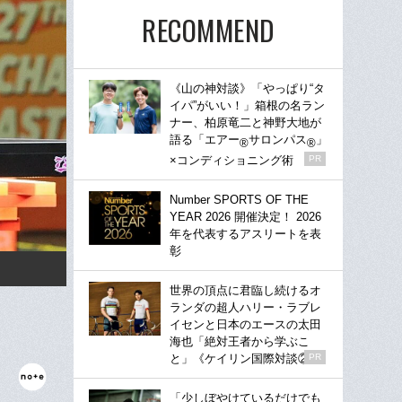
RECOMMEND
《山の神対談》「やっぱり“タ
イパ”がいい！」箱根の名ラン
ナー、柏原竜二と神野大地が
語る「エアー
サロンパス
」
®
®
×コンディショニング術
PR
Number SPORTS OF THE
YEAR 2026 開催決定！ 2026
年を代表するアスリートを表
彰
世界の頂点に君臨し続けるオ
ランダの超人ハリー・ラブレ
イセンと日本のエースの太田
海也「絶対王者から学ぶこ
と」《ケイリン国際対談②》
PR
「少しぼやけているだけでも