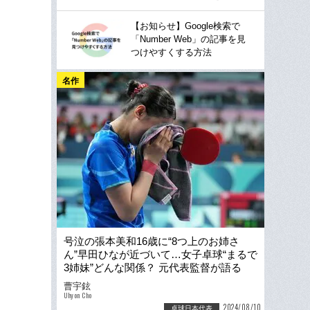
【お知らせ】Google検索で
「Number Web」の記事を見
つけやすくする方法
名作
号泣の張本美和16歳に“8つ上のお姉さ
ん”早田ひなが近づいて…女子卓球“まるで
3姉妹”どんな関係？ 元代表監督が語る
「メダル確定」現地ウラ側
曹宇鉉
Uhyon Cho
2024/08/10
卓球日本代表