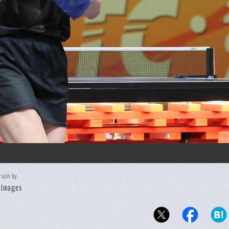
raph by
 Images