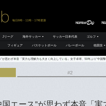
毎日6時・11時・17時更新
Jリーグ
海外サッカー
サッカー日本代表
ゴルフ
フィギュア
バスケットボール
バレーボール
他競技
ス”が思わず本音「実力も理解力も大きく向上している」女子卓球、50年ぶり“中国撃
#2
中国エース”が思わず本音「実