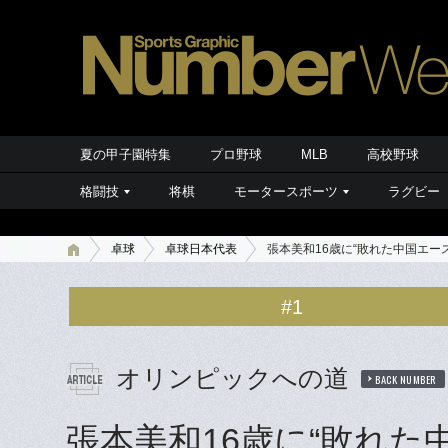
夏の甲子園特集
プロ野球
MLB
高校野球
格闘技
将棋
モータースポーツ
ラグビー
卓球
卓球日本代表
張本美和16歳に“敗れた中国エー
#1
オリンピックへの道
BACK NUMBER
張本美和16歳に“敗れた