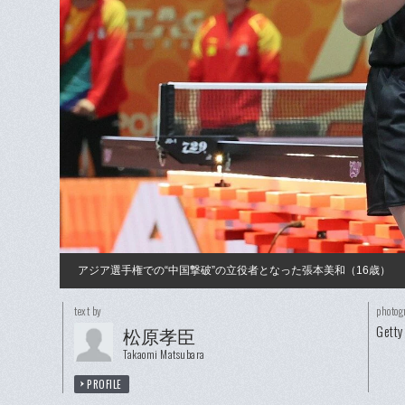
アジア選手権での“中国撃破”の立役者となった張本美和（16歳）
text by
photog
Getty
松原孝臣
Takaomi Matsubara
PROFILE