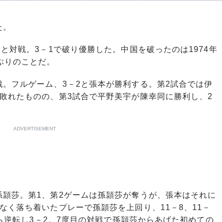
た。
と対戦。3－1で破り優勝した。中国を破ったのは1974年
ぶりのことだ。
。フルゲーム、3－2と張本が勝利する。第2試合では伊
敗れたものの、第3試合で平野美宇が陳幸同に勝利し、2
ADVERTISEMENT
頴莎。第1、第2ゲームは孫頴莎が奪うが、張本はそれに
なく落ち着いたプレーで孫頴莎を上回り、11－8、11－
から逆転し3－2。7度目の対戦で孫頴莎からあげた初めての