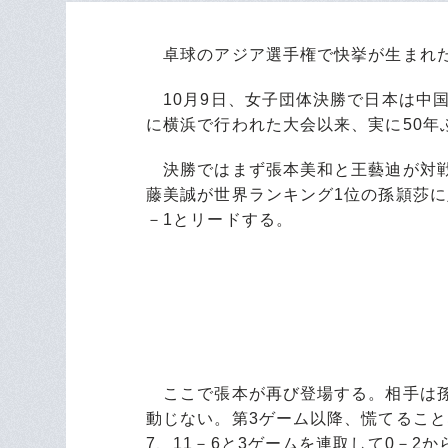
卓球のアジア選手権で快挙が生まれ
10月9日、女子団体決勝で日本は中国
に横浜で行われた大会以来、実に50年
決勝ではまず張本美和と王藝迪が対戦
藤美誠が世界ランキング1位の孫頴莎に
－1とリードする。
ここで張本が再び登場する。相手は孫
動じない。第3ゲーム以降、慌てること
7、11－6と3ゲームを連取して0－2