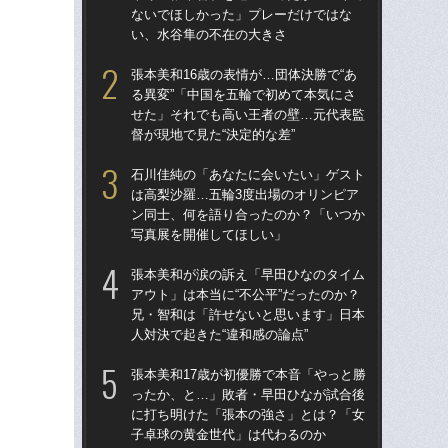
ないでほしかった」プレーだけではな
る？
い、水谷隼の不在の大きさ
才児
張本美和16歳の表情が…団体決勝で“あ
張
る異変”「中国を五輪で初めて本気にさ
アウ
せた」それでも高い王者の壁…元代表監
兄
督が現地で見た“決定的な差”
人対
石川佳純の「あなたに会いたい」ゲスト
＜
は高梨沙羅…五輪3度出場のオリンピア
に
ン同士、何を語り合ったのか？「いつか
写真展を開催してほしい」
「
問
張本美和が涙の訴え「早田ひなのタイム
て
アウト」は本当に“不公平”だったのか？
が生
兄・智和は「許せないと思います」日本
人対決で起きた“違和感の論点”
平野
道
張本美和17歳が初優勝で本音「やっと勝
は
ったか、と…」敗者・早田ひなが試合後
と
に打ち明けた「張本の強さ」とは？「女
子卓球の黄金世代」は代わるのか