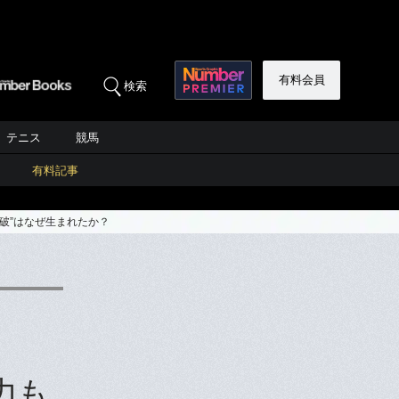
有料会員
検索
テニス
競馬
有料記事
破”はなぜ生まれたか？
力も