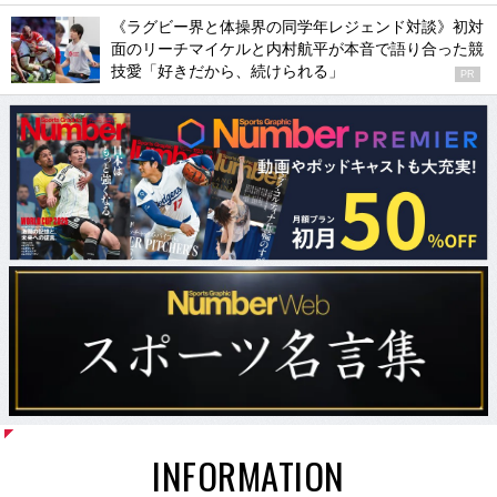
《ラグビー界と体操界の同学年レジェンド対談》初対
面のリーチマイケルと内村航平が本音で語り合った競
技愛「好きだから、続けられる」
PR
INFORMATION