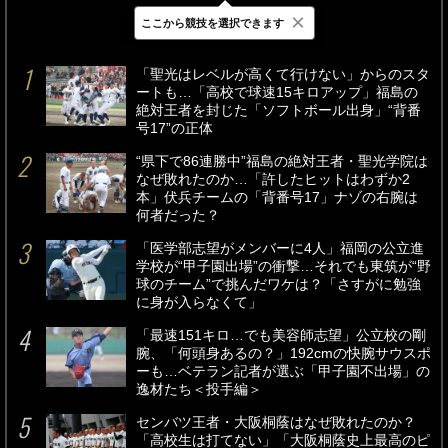
×
ここから競技を選択できます
最新
24時間
週間
「聖光はレベルが高くて行けない」からのスタ
ートも…「高校で球速15キロアップ」福島の
絶対王者を封じた「ソフトボール出身」“背番
号17”の正体
“県下で86連勝中”福島の絶対王者・聖光学院は
なぜ敗れたのか…「許したヒットはわずか2
本」伏兵チームの「背番号17」ナゾの右腕は
何者だった？
「医学部志望がメンバーに4人」福岡の公立進
学校が“甲子園出場”の衝撃…それでも東筑が“野
球のチーム”で挑んだワケは？「さすがに勉強
に身が入らなくて」
「最速151キロ…でも美容師志望」公立校の剛
腕、「何頭身あるの？」192cmの快腕サウスポ
ーも…ベテラン記者が選ぶ「甲子園不出場」の
逸材たち＜投手編＞
センバツ王者・大阪桐蔭はなぜ敗れたのか？
「高校生は打てない」「大阪桐蔭史上最高のピ