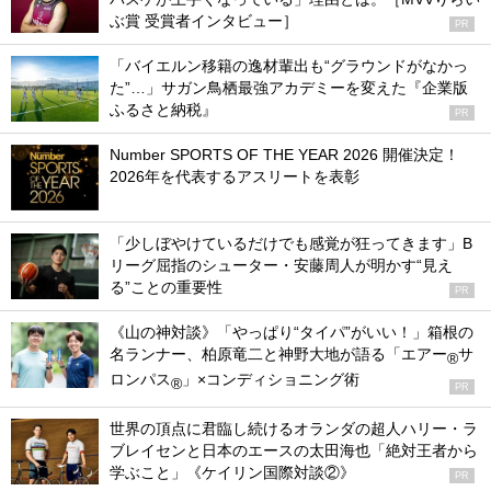
ぶ賞 受賞者インタビュー］
PR
「バイエルン移籍の逸材輩出も“グラウンドがなかっ
た”…」サガン鳥栖最強アカデミーを変えた『企業版
ふるさと納税』
PR
Number SPORTS OF THE YEAR 2026 開催決定！
2026年を代表するアスリートを表彰
「少しぼやけているだけでも感覚が狂ってきます」B
リーグ屈指のシューター・安藤周人が明かす“見え
る”ことの重要性
PR
《山の神対談》「やっぱり“タイパ”がいい！」箱根の
名ランナー、柏原竜二と神野大地が語る「エアー
サ
®
ロンパス
」×コンディショニング術
®
PR
世界の頂点に君臨し続けるオランダの超人ハリー・ラ
ブレイセンと日本のエースの太田海也「絶対王者から
学ぶこと」《ケイリン国際対談②》
PR