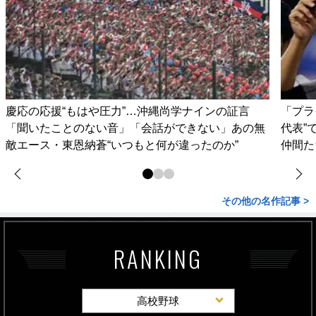
慶応の応援“もはや圧力”…沖縄尚学ナインの証言
「プラ
「聞いたことのない音」「会話ができない」あの無
代表”
敵エース・東恩納蒼“いつもと何が違ったのか”
仲間た
その他の名作記事 >
RANKING
高校野球