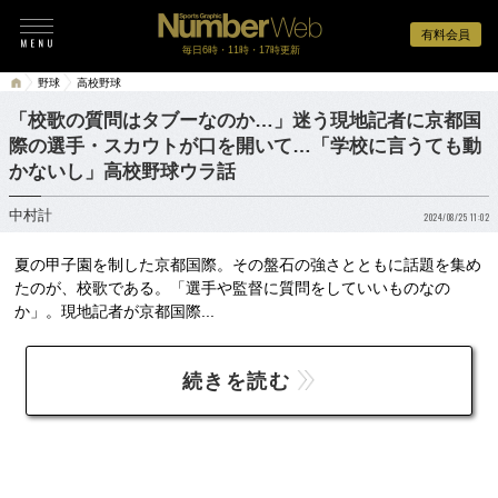
有料会員
毎日6時・11時・17時更新
野球
高校野球
「校歌の質問はタブーなのか…」迷う現地記者に京都国
際の選手・スカウトが口を開いて…「学校に言うても動
かないし」高校野球ウラ話
中村計
2024/08/25 11:02
夏の甲子園を制した京都国際。その盤石の強さとともに話題を集め
たのが、校歌である。「選手や監督に質問をしていいものなの
か」。現地記者が京都国際...
続きを読む