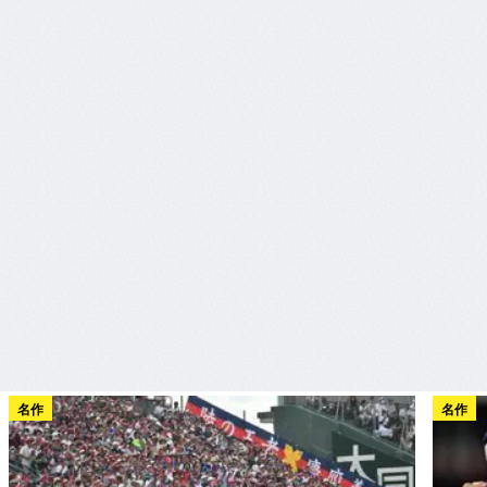
名作
名作