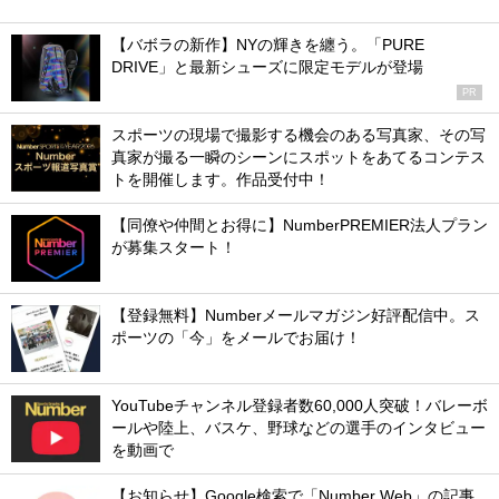
【バボラの新作】NYの輝きを纏う。「PURE
DRIVE」と最新シューズに限定モデルが登場
PR
スポーツの現場で撮影する機会のある写真家、その写
真家が撮る一瞬のシーンにスポットをあてるコンテス
トを開催します。作品受付中！
【同僚や仲間とお得に】NumberPREMIER法人プラン
が募集スタート！
【登録無料】Numberメールマガジン好評配信中。ス
ポーツの「今」をメールでお届け！
YouTubeチャンネル登録者数60,000人突破！バレーボ
ールや陸上、バスケ、野球などの選手のインタビュー
を動画で
【お知らせ】Google検索で「Number Web」の記事