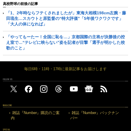
高校野球の前後の記事
「1、2年時ならフテくされましたが」東海大相模198cm左腕・藤
田琉生…スカウトと原監督の“特大評価”「5年後ワクワクです」
「大人の体になれば」
「やってもーたー！全国に恥を…」京都国際の主将が決勝後の控
え室で…“テレビに映らない”姿を記者が目撃「選手が明かした校
歌のこと」
毎日6時・11時・17時に最新記事をお届けします
FOLLOW US
MAGAZINE
雑誌『Number』購読のご案
雑誌『Number』バックナン
内
バー
SPECIAL