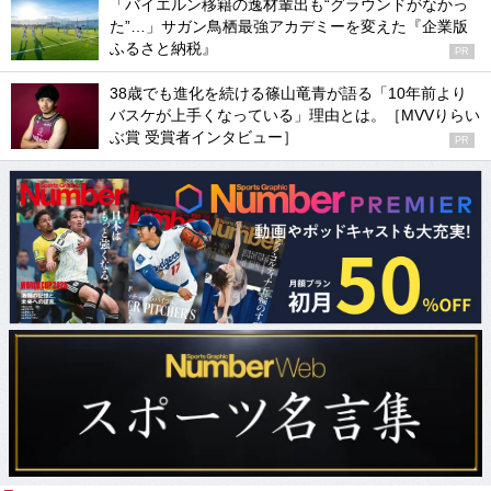
「バイエルン移籍の逸材輩出も“グラウンドがなかっ
た”…」サガン鳥栖最強アカデミーを変えた『企業版
ふるさと納税』
PR
38歳でも進化を続ける篠山竜青が語る「10年前より
バスケが上手くなっている」理由とは。［MVVりらい
ぶ賞 受賞者インタビュー］
PR