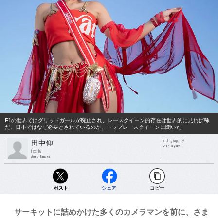
F1の世界ではグリッドガールが廃止され、レースクイーン的存在は世界的に見れば稀
だ。日本ではなぜ必要とされているのか、トップレースクイーンに聞いた
photograph by
田中仰
Shiro Miyake
text by
Aogu Tanaka
ポスト
シェア
コピー
サーキットに詰めかけた多くのカメラマンを前に、さま