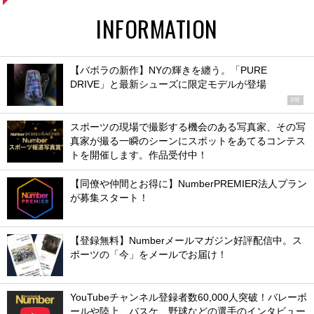
INFORMATION
【バボラの新作】NYの輝きを纏う。「PURE
DRIVE」と最新シューズに限定モデルが登場
PR
スポーツの現場で撮影する機会のある写真家、その写
真家が撮る一瞬のシーンにスポットをあてるコンテス
トを開催します。作品受付中！
【同僚や仲間とお得に】NumberPREMIER法人プラン
が募集スタート！
【登録無料】Numberメールマガジン好評配信中。ス
ポーツの「今」をメールでお届け！
YouTubeチャンネル登録者数60,000人突破！バレーボ
ールや陸上、バスケ、野球などの選手のインタビュー