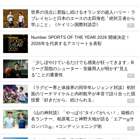
世界の頂点に君臨し続けるオランダの超人ハリー・ラ
ブレイセンと日本のエースの太田海也「絶対王者から
学ぶこと」《ケイリン国際対談②》
PR
Number SPORTS OF THE YEAR 2026 開催決定！
2026年を代表するアスリートを表彰
「少しぼやけているだけでも感覚が狂ってきます」B
リーグ屈指のシューター・安藤周人が明かす“見え
る”ことの重要性
PR
《ラグビー界と体操界の同学年レジェンド対談》初対
面のリーチマイケルと内村航平が本音で語り合った競
技愛「好きだから、続けられる」
PR
《山の神対談》「やっぱり“タイパ”がいい！」箱根の
名ランナー、柏原竜二と神野大地が語る「エアー
サ
®
ロンパス
」×コンディショニング術
®
PR