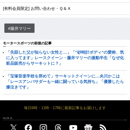
[有料会員限定] お問い合わせ・Ｑ＆Ａ
#藤井マリー
モータースポーツの前後の記事
「失踪した父が知らない女性と…」「“砂時計ボディ“の愛称、気
に入ってます」レースクイーン・藤井マリーの激動半生「なぜ化
粧品販売からサーキットに？」
「宝塚音楽学校を辞めて」サーキットクイーンに…央川かこは
「レースアンバサダーも一緒に闘っている気持ち」「優勝したら
爆泣きです」
毎日6時・11時・17時に最新記事をお届けします
FOLLOW US