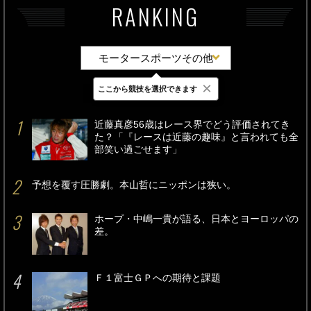
RANKING
モータースポーツその他
×
ここから競技を選択できます
最新
24時間
週間
近藤真彦56歳はレース界でどう評価されてき
た？「『レースは近藤の趣味』と言われても全
部笑い過ごせます」
予想を覆す圧勝劇。本山哲にニッポンは狭い。
ホープ・中嶋一貴が語る、日本とヨーロッパの
差。
Ｆ１富士ＧＰへの期待と課題