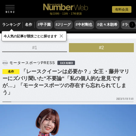
有料会員
毎日6時・11時・17時更新
ランキング
名作
#甲子園
#Jリーグ
#中村剛也
#佐々木朗希
#ラグ
〉
×
今人気の記事が競技ごとに探せます
モータースポーツ
その他
#1
#2
モータースポーツPRESS
BACK NUMBER
「レースクイーンは必要か？」女王・藤井マリ
名作
ーにズバリ聞いた“不要論“「私の個人的な意見です
が…」「モータースポーツの存在すら忘れられてしま
う」
2023/11/19 11:01