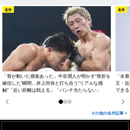
名作
名作
「骨が動いた感覚あった」中谷潤人が明かす“骨折を
「水着
確信した”瞬間…井上尚弥と打ち合う“リアルな感
王・近
触”「近い距離は戦える」「パンチ当たらない」
できる
その他の名作記事 >