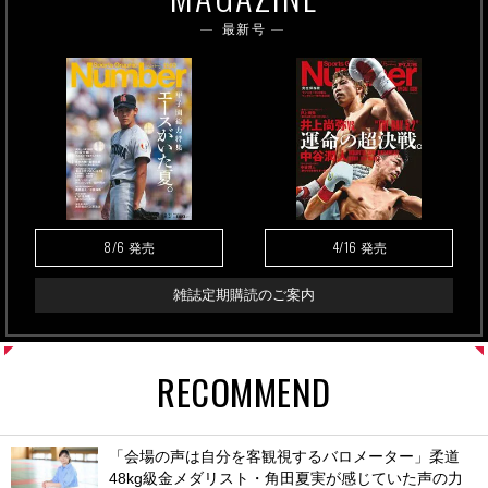
最新号
8/6
4/16
発売
発売
雑誌定期購読のご案内
RECOMMEND
「会場の声は自分を客観視するバロメーター」柔道
48kg級金メダリスト・角田夏実が感じていた声の力