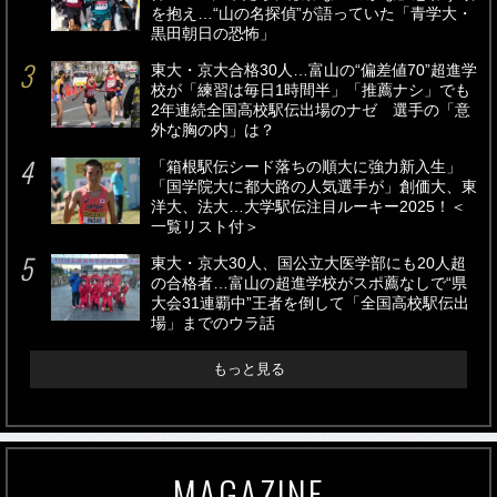
を抱え…“山の名探偵”が語っていた「青学大・
黒田朝日の恐怖」
東大・京大合格30人…富山の“偏差値70”超進学
校が「練習は毎日1時間半」「推薦ナシ」でも
2年連続全国高校駅伝出場のナゼ 選手の「意
外な胸の内」は？
「箱根駅伝シード落ちの順大に強力新入生」
「国学院大に都大路の人気選手が」創価大、東
洋大、法大…大学駅伝注目ルーキー2025！＜
一覧リスト付＞
東大・京大30人、国公立大医学部にも20人超
の合格者…富山の超進学校がスポ薦なしで“県
大会31連覇中”王者を倒して「全国高校駅伝出
場」までのウラ話
もっと見る
MAGAZINE