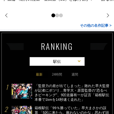
その他の名作記事 >
RANKING
駅伝
最新
24時間
週間
「監督力の差が出てしまった」敗れた早大監督
が記者にポツリ…青学大・原晋監督の“恐るべ
きピーキング”、9区佐藤有一が証言「箱根駅伝
本番で1kmを14秒速く走れた」
箱根駅伝「99％勝っていた」早大まさかの誤
算 「5区に来たら、敵わないのかな」思わず頭