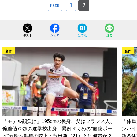
1
2
BACK
ポスト
シェア
はてな
送る
名作
名作
「モデル顔負け」195cmの長身、父はフランス人、
「体重
偏差値70超の進学校出身…異例ずくめの“慶應ボー
ンハイ
イ”五輪へ期待の陸上・豊田兼（21）とは何者か？
語る体