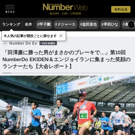
有料会員
毎日6時・11時・17時更新
ランキング
名作
#甲子園
#ドジャース
#益田直也
#早田ひな
#高木
〉
×
陸上
駅伝
今人気の記事が競技ごとに探せます
Number Do Ex
BACK NUMBER
「田澤廉に勝った男がまさかのブレーキで…」第10回
NumberDo EKIDEN＆エンジョイランに集まった笑顔の
ランナーたち【大会レポート】