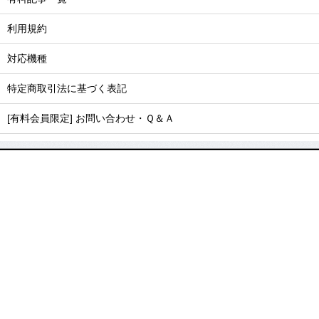
利用規約
対応機種
特定商取引法に基づく表記
[有料会員限定] お問い合わせ・Ｑ＆Ａ
毎日6時・11時・17時に最新記事をお届けします
FOLLOW US
MAGAZINE
雑誌『Number』購読のご案
雑誌『Number』バックナン
内
バー
SPECIAL