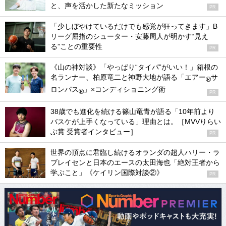
と、声を活かした新たなミッション
PR
「少しぼやけているだけでも感覚が狂ってきます」B
リーグ屈指のシューター・安藤周人が明かす“見え
る”ことの重要性
PR
《山の神対談》「やっぱり“タイパ”がいい！」箱根の
名ランナー、柏原竜二と神野大地が語る「エアー
サ
®
ロンパス
」×コンディショニング術
®
PR
38歳でも進化を続ける篠山竜青が語る「10年前より
バスケが上手くなっている」理由とは。［MVVりらい
ぶ賞 受賞者インタビュー］
PR
世界の頂点に君臨し続けるオランダの超人ハリー・ラ
ブレイセンと日本のエースの太田海也「絶対王者から
学ぶこと」《ケイリン国際対談②》
PR