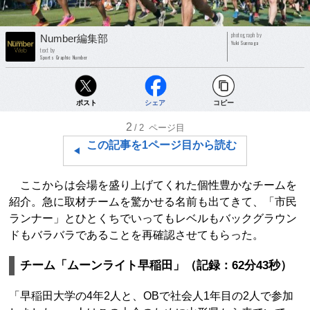
photograph by
Number編集部
Yuki Suenaga
text by
Sports Graphic Number
ポスト
シェア
コピー
2
/2
ページ目
この記事を1ページ目から読む
ここからは会場を盛り上げてくれた個性豊かなチームを
紹介。急に取材チームを驚かせる名前も出てきて、「市民
ランナー」とひとくちでいってもレベルもバックグラウン
ドもバラバラであることを再確認させてもらった。
チーム「ムーンライト早稲田」（記録：62分43秒）
「早稲田大学の4年2人と、OBで社会人1年目の2人で参加