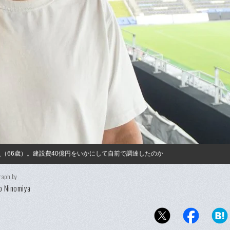
（66歳）。建設費40億円をいかにして自前で調達したのか
raph by
o Ninomiya