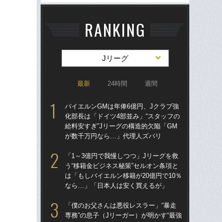
RANKING
Jリーグ
最新
24時間
週間
バイエルンGMは年俸6億円、Jクラブ強
バイ
化部長は「ドイツ4部並み」“スタッフの
化部
給料安すぎ”Jリーグの構造的欠陥「GM
給料
が数千万円なら…」代理人ズバリ
が
「1～3億円で我慢しつつ」Jリーグを救
「1
う“移籍金ビジネス秘策”セルオン条項と
う“
は「もしバイエルン移籍が20億円で10％
は「
なら…」「日本人は安く買えるが」
な
「僕のお父さんは悪役レスラー」“暴走
「
専務”の息子（Jリーガー）が明かす“最強
の