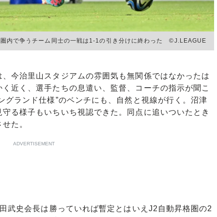
格圏内で争うチーム同士の一戦は1-1の引き分けに終わった ©︎J.LEAGUE
、今治里山スタジアムの雰囲気も無関係ではなかったは
かく近く、選手たちの息遣い、監督、コーチの指示が聞こ
ングランド仕様”のベンチにも、自然と視線が行く。沼津
見守る様子もいちいち視認できた。同点に追いついたとき
させた。
ADVERTISEMENT
田武史会長は勝っていれば暫定とはいえJ2自動昇格圏の2