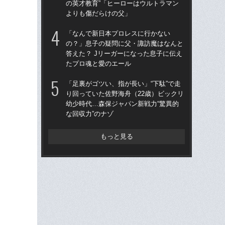
の英才教育”「ヒーローはウルトラマン
す
よりも傷だらけの父」
能
「なんで新日本プロレスに行かない
欧
の？」息子の疑問に父・諏訪魔はなんと
断裂
答えた？ Jリーガーになった息子に伝え
にな
たプロ魂と愛のエール
に
「足裏がゴツい、指が長い」“下駄”で走
「僕
り回っていた佐野海舟（22歳）ビックリ
専務
幼少時代…森保ジャパン新戦力“驚異的
の英
な回収力”のナゾ
よ
もっと見る