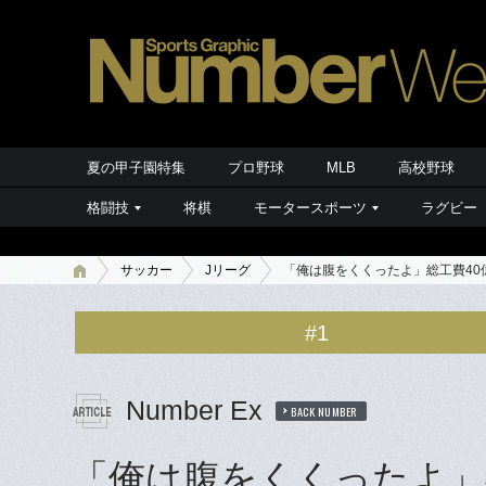
夏の甲子園特集
プロ野球
MLB
高校野球
格闘技
将棋
モータースポーツ
ラグビー
サッカー
Jリーグ
「俺は腹をくくったよ」総工費40
#1
Number Ex
BACK NUMBER
「俺は腹をくくったよ」