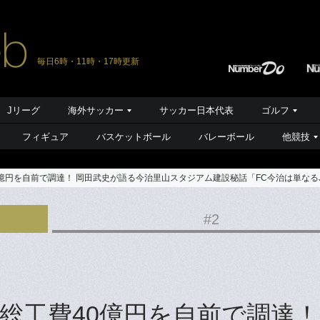
毎日6時・11時・17時更新
Jリーグ
海外サッカー
サッカー日本代表
ゴルフ
フィギュア
バスケットボール
バレーボール
他競技
億円を自前で調達！ 岡田武史が語る今治里山スタジアム建設秘話「FC今治は単なる
#2
総工費40億円を自前で調達！