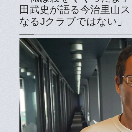
田武史が語る今治里山ス
なるJクラブではない」