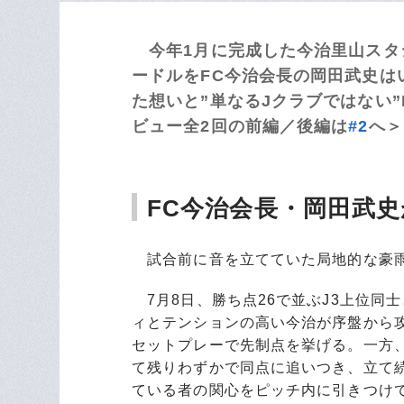
今年1月に完成した今治里山スタ
ードルをFC今治会長の岡田武史は
た想いと”単なるJクラブではない”
ビュー全2回の前編／後編は
#2
へ＞
FC今治会長・岡田武
試合前に音を立てていた局地的な豪雨
7月8日、勝ち点26で並ぶJ3上位同
ィとテンションの高い今治が序盤から
セットプレーで先制点を挙げる。一方
て残りわずかで同点に追いつき、立て
ている者の関心をピッチ内に引きつけ