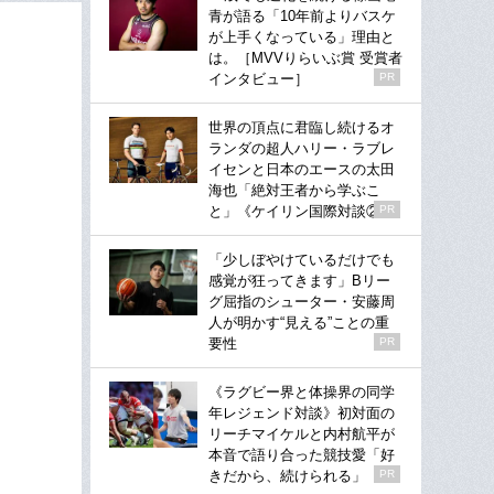
青が語る「10年前よりバスケ
が上手くなっている」理由と
は。［MVVりらいぶ賞 受賞者
インタビュー］
PR
世界の頂点に君臨し続けるオ
ランダの超人ハリー・ラブレ
イセンと日本のエースの太田
海也「絶対王者から学ぶこ
と」《ケイリン国際対談②》
PR
「少しぼやけているだけでも
感覚が狂ってきます」Bリー
グ屈指のシューター・安藤周
人が明かす“見える”ことの重
要性
PR
《ラグビー界と体操界の同学
年レジェンド対談》初対面の
リーチマイケルと内村航平が
本音で語り合った競技愛「好
きだから、続けられる」
PR