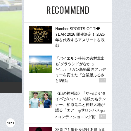
RECOMMEND
Number SPORTS OF THE
YEAR 2026 開催決定！ 2026
年を代表するアスリートを表
彰
「バイエルン移籍の逸材輩出
も“グラウンドがなかっ
た”…」サガン鳥栖最強アカデ
ミーを変えた『企業版ふるさ
と納税』
PR
《山の神対談》「やっぱり“タ
イパ”がいい！」箱根の名ラン
ナー、柏原竜二と神野大地が
語る「エアー
サロンパス
」
®
®
×コンディショニング術
PR
38歳でも進化を続ける篠山竜