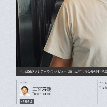
今治里山スタジアムでインタビューに応じたFC今治会長の岡田武史
text by
photog
Toshi
二宮寿朗
Toshio Ninomiya
PROFILE