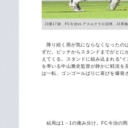
J3第17節、FC今治vs.アスルクラロ沼津。J2昇
降り続く雨が気にならなくなったのは
ずだ。ピッチからスタンドまでがとに
えてくる。スタンドに組み込まれる“イ
を率いる中山雅史監督が静かに戦況を
は一転、ゴンゴールばりに喜びを爆発
結局は1－1の痛み分け。FC今治の岡