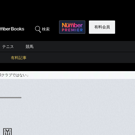
有料会員
検索
テニス
競馬
有料記事
Jクラブではない」
 岡