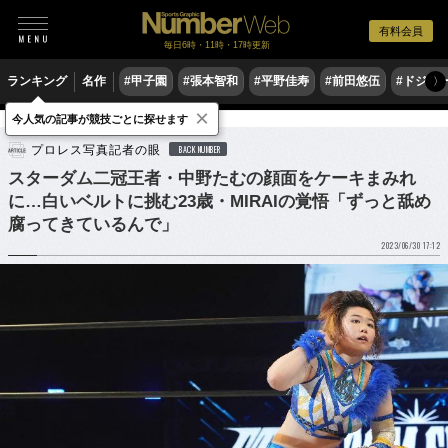
有料会員
毎日6時・11時・17時更新
ランキング
名作
#甲子園
#張本智和
#平野佳寿
#前田悠伍
#ドジャ
〉
×
今人気の記事が競技ごとに探せます
格闘技
プロレス
プロレス写真記者の眼
BACK NUMBER
スターダム二冠王者・中野たむの顔面をケーキまみれ
に…白いベルトに挑む23歳・MIRAIの覚悟「ずっと舐め
腐ってきているんで」
2023/06/30 17:12