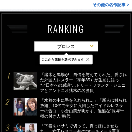
その他の名作記事 >
RANKING
プロレス
×
ここから競技を選択できます
最新
24時間
週間
「猪木と馬場が、自信を与えてくれた」愛され
た外国人レスラー（享年85）が生前に語っ
た“日本への感謝”…ドリー・ファンク・ジュニ
アとアントニオ猪木の名勝負
「水着の中に手を入れられ…」「新人は触られ
放題」10代で全女に入団したアイドルレスラ
ーの告白…小倉由美が明かす、過酷な“長与千
種の付き人”時代
「下着をハサミで切って、真っ裸にさせら
れ…」女子レスラー初の“オールヌード写真