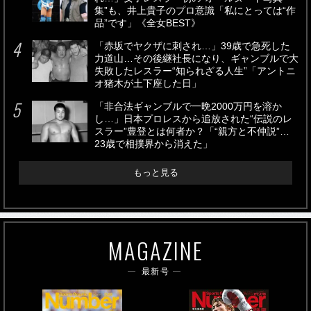
集”も、井上貴子のプロ意識「私にとっては“作
品”です」《全女BEST》
「赤坂でヤクザに刺され…」39歳で急死した
力道山…その後継社長になり、ギャンブルで大
失敗したレスラー“知られざる人生”「アントニ
オ猪木が土下座した日」
「非合法ギャンブルで一晩2000万円を溶か
し…」日本プロレスから追放された“伝説のレ
スラー”豊登とは何者か？「“親方と不仲説”…
23歳で相撲界から消えた」
もっと見る
MAGAZINE
最新号