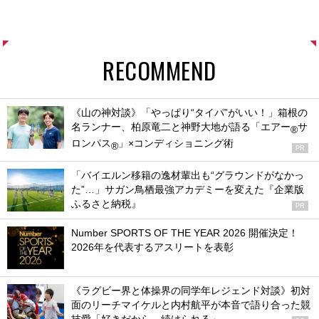
RECOMMEND
《山の神対談》「やっぱり“タイパ”がいい！」箱根の
名ランナー、柏原竜二と神野大地が語る「エアー
サ
®
ロンパス
」×コンディショニング術
®
PR
「バイエルン移籍の逸材輩出も“グラウンドがなかっ
た”…」サガン鳥栖最強アカデミーを変えた『企業版
ふるさと納税』
PR
Number SPORTS OF THE YEAR 2026 開催決定！
2026年を代表するアスリートを表彰
《ラグビー界と体操界の同学年レジェンド対談》初対
面のリーチマイケルと内村航平が本音で語り合った競