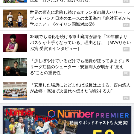
技愛「好きだから、続けられる」
PR
世界の頂点に君臨し続けるオランダの超人ハリー・ラ
ブレイセンと日本のエースの太田海也「絶対王者から
学ぶこと」《ケイリン国際対談②》
PR
38歳でも進化を続ける篠山竜青が語る「10年前より
バスケが上手くなっている」理由とは。［MVVりらい
ぶ賞 受賞者インタビュー］
PR
「少しぼやけているだけでも感覚が狂ってきます」B
リーグ屈指のシューター・安藤周人が明かす“見え
る”ことの重要性
PR
「安定した場所にとどまれば成長は止まる」西内悠人
が故郷・高知で次世代へ伝えた“挑戦する力”
PR