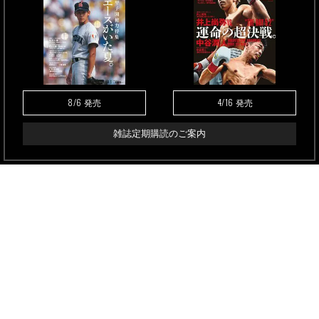
8/6
4/16
発売
発売
雑誌定期購読のご案内