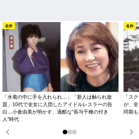
名作
名作
「水着の中に手を入れられ…」「新人は触られ放
「スク
題」10代で全女に入団したアイドルレスラーの告
が、全
白…小倉由美が明かす、過酷な“長与千種の付き
同期も
人”時代