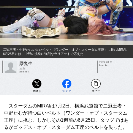
二冠王者・中野たむの白いベルト（ワンダー・オブ・スターダム王座）に挑むMIRAI。
6月25日には、中野の挑発に強烈なラリアットで応えた
photograph by
原悦生
Essei Hara
text by
Essei Hara
ポスト
シェア
コピー
スターダムのMIRAIは7月2日、横浜武道館で二冠王者・
中野たむが持つ白いベルト（ワンダー・オブ・スターダム
王座）に挑む。しかしその1週前の6月25日、タッグではあ
るがゴッデス・オブ・スターダム王座のベルトを失った。