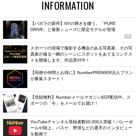
INFORMATION
【バボラの新作】NYの輝きを纏う。「PURE
DRIVE」と最新シューズに限定モデルが登場
PR
スポーツの現場で撮影する機会のある写真家、その写
真家が撮る一瞬のシーンにスポットをあてるコンテス
トを開催します。作品受付中！
【同僚や仲間とお得に】NumberPREMIER法人プラン
が募集スタート！
【登録無料】Numberメールマガジン好評配信中。ス
ポーツの「今」をメールでお届け！
YouTubeチャンネル登録者数60,000人突破！バレーボ
ールや陸上、バスケ、野球などの選手のインタビュー
を動画で