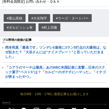
[有料会員限定] お問い合わせ・Ｑ＆Ａ
#栗山英樹
#大谷翔平
#ラーズ・ヌートバー
#ダルビッシュ有
#村上宗隆
プロ野球の前後の記事
岡本和真「最高です」ツンデレ6連発に3ラン5打点の大爆発は、な
ぜ起きた？「大谷さんには”ナイスプレー！”と言っていただきま
した」
「コアラのマーチは最高」あのWBC米国記者に直撃…日本のスナ
ック菓子“ベスト5”は？「カルビーのポテチにハマった」「イチゴ
が挟まったやつ」
毎日6時・11時・17時に最新記事をお届けします
FOLLOW US