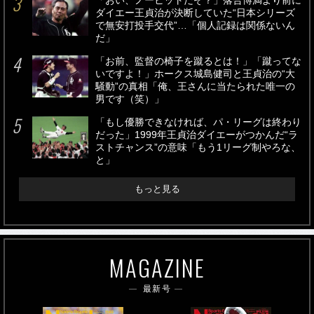
「おい、ノーヒットだぞ？」落合博満より前に
ダイエー王貞治が決断していた“日本シリーズ
で無安打投手交代”…「個人記録は関係ないん
だ」
「お前、監督の椅子を蹴るとは！」「蹴ってな
いですよ！」ホークス城島健司と王貞治の“大
騒動”の真相「俺、王さんに当たられた唯一の
男です（笑）」
「もし優勝できなければ、パ・リーグは終わり
だった」1999年王貞治ダイエーがつかんだ“ラ
ストチャンス”の意味「もう1リーグ制やろな、
と」
もっと見る
MAGAZINE
最新号