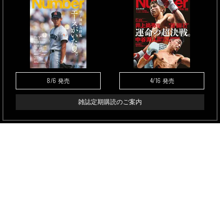
8/6
4/16
発売
発売
雑誌定期購読のご案内