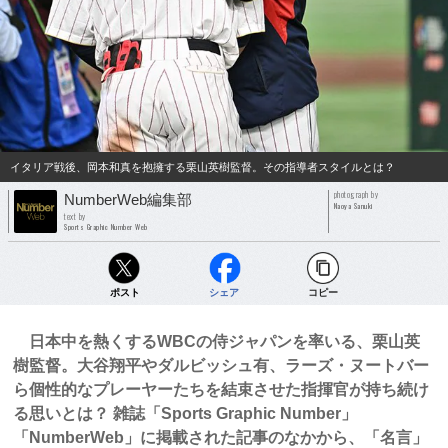
イタリア戦後、岡本和真を抱擁する栗山英樹監督。その指導者スタイルとは？
photograph by
NumberWeb編集部
Naoya Sanuki
text by
Sports Graphic Number Web
ポスト
シェア
コピー
日本中を熱くするWBCの侍ジャパンを率いる、栗山英
樹監督。大谷翔平やダルビッシュ有、ラーズ・ヌートバー
ら個性的なプレーヤーたちを結束させた指揮官が持ち続け
る思いとは？ 雑誌「Sports Graphic Number」
「NumberWeb」に掲載された記事のなかから、「名言」