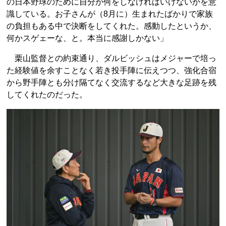
の日本野球のために自分が何をしなければいけないかを意
識している。お子さんが（8月に）生まれたばかりで家族
の負担もある中で決断をしてくれた。感動したというか、
何かスゲェーな、と。本当に感謝しかない」
栗山監督との約束通り、ダルビッシュはメジャーで培っ
た経験値を余すことなく若き投手陣に伝えつつ、強化合宿
から野手陣とも分け隔てなく交流するなど大きな足跡を残
してくれたのだった。