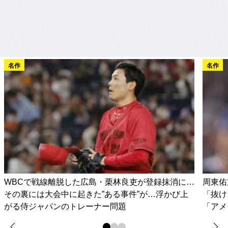
名作
名作
WBCで戦線離脱した広島・栗林良吏が登録抹消に…
周東佑
その裏には大会中に起きた”ある事件”が…浮かび上
「抜け
がる侍ジャパンのトレーナー問題
「アメ