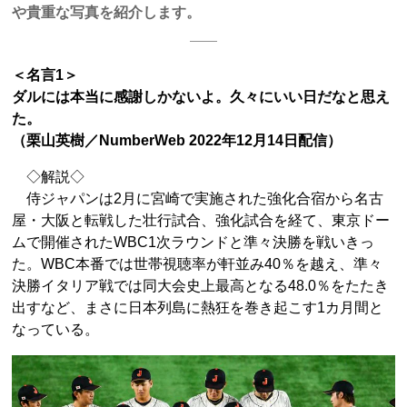
や貴重な写真を紹介します。
＜名言1＞
ダルには本当に感謝しかないよ。久々にいい日だなと思え
た。
（栗山英樹／NumberWeb 2022年12月14日配信）
◇解説◇
侍ジャパンは2月に宮崎で実施された強化合宿から名古
屋・大阪と転戦した壮行試合、強化試合を経て、東京ドー
ムで開催されたWBC1次ラウンドと準々決勝を戦いきっ
た。WBC本番では世帯視聴率が軒並み40％を越え、準々
決勝イタリア戦では同大会史上最高となる48.0％をたたき
出すなど、まさに日本列島に熱狂を巻き起こす1カ月間と
なっている。