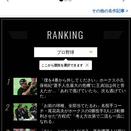
その他の名作記事 >
RANKING
プロ野球
×
ここから競技を選択できます
最新
24時間
週間
「僕を4番から外してください」ホークス小久
保裕紀“選手人生最大の危機”に王貞治は何と答
えたか…「あれで逃げていたら、次も逃げてい
た」
「お前の球種、全部当てたるわ」名投手コー
チ・尾花高夫がホークスの0勝投手3人に2桁勝
利させた“方程式”「考え方次第で二流も一流に
なれる」