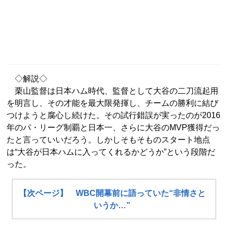
◇解説◇
栗山監督は日本ハム時代、監督として大谷の二刀流起用
を明言し、その才能を最大限発揮し、チームの勝利に結び
つけようと腐心し続けた。その試行錯誤が実ったのが2016
年のパ・リーグ制覇と日本一、さらに大谷のMVP獲得だっ
たと言っていいだろう。しかしそもそものスタート地点
は“大谷が日本ハムに入ってくれるかどうか”という段階だ
った。
【次ページ】 WBC開幕前に語っていた“非情さと
いうか…”