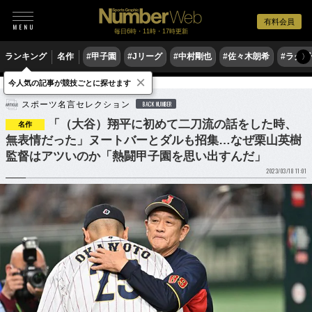
有料会員
毎日6時・11時・17時更新
ランキング
名作
#甲子園
#Jリーグ
#中村剛也
#佐々木朗希
#ラグ
〉
×
今人気の記事が競技ごとに探せます
野球
プロ野球
侍ジャパン
スポーツ名言セレクション
BACK NUMBER
「（大谷）翔平に初めて二刀流の話をした時、
名作
無表情だった」ヌートバーとダルも招集…なぜ栗山英樹
監督はアツいのか「熱闘甲子園を思い出すんだ」
2023/03/18 11:01