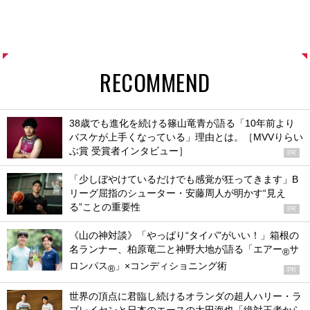
RECOMMEND
38歳でも進化を続ける篠山竜青が語る「10年前より
バスケが上手くなっている」理由とは。［MVVりらい
ぶ賞 受賞者インタビュー］
PR
「少しぼやけているだけでも感覚が狂ってきます」B
リーグ屈指のシューター・安藤周人が明かす“見え
る”ことの重要性
PR
《山の神対談》「やっぱり“タイパ”がいい！」箱根の
名ランナー、柏原竜二と神野大地が語る「エアー
サ
®
ロンパス
」×コンディショニング術
®
PR
世界の頂点に君臨し続けるオランダの超人ハリー・ラ