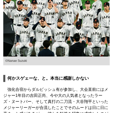
©Nanae Suzuki
何かスゲェーな、と。本当に感謝しかない
強化合宿からダルビッシュ有が参加し、大会直前にはメ
ジャー1年目の吉田正尚、今や大の人気者となったラー
ズ・ヌートバー、そして真打の二刀流・大谷翔平といった
メジャーリーガーが合流したことでそのムードは日に日に