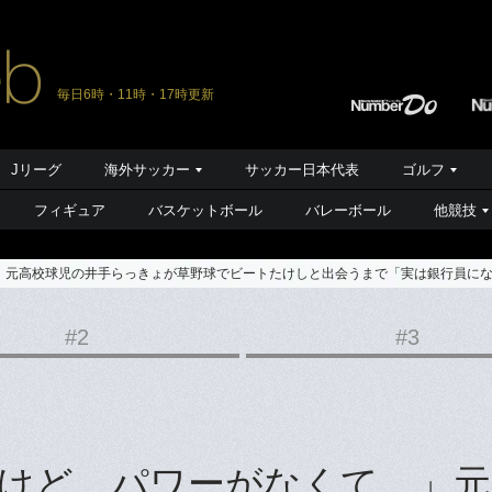
毎日6時・11時・17時更新
Jリーグ
海外サッカー
サッカー日本代表
ゴルフ
フィギュア
バスケットボール
バレーボール
他競技
」元高校球児の井手らっきょが草野球でビートたけしと出会うまで「実は銀行員に
#2
#3
けど、パワーがなくて…」元