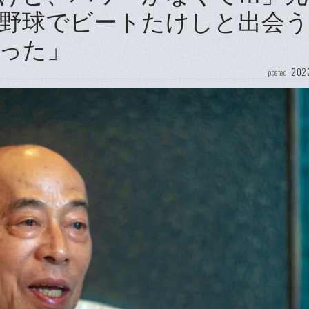
野球でビートたけしと出会
った」
2022
posted