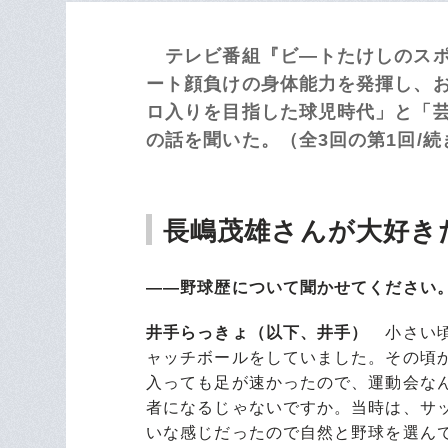
テレビ番組『ビ―トたけしのスポー
ート顔負けの身体能力を発揮し、
ロ入りを目指した球児時代」と「
の話を聞いた。（全3回の第1回/続
長嶋茂雄さんが大好き
――野球歴について聞かせてください
井手らっきょ（以下、井手）
小さい頃
ャッチボールをしていました。その頃
入っても足が速かったので、運動会な
者になるじゃないですか。当時は、サ
いな感じだったので自然と野球を選ん