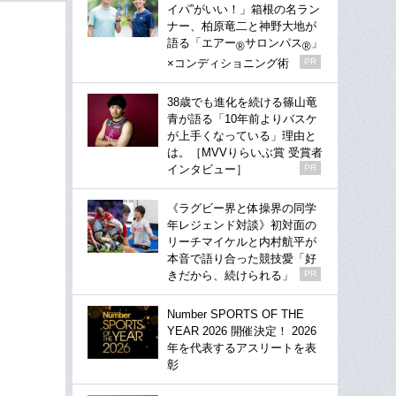
イパ”がいい！」箱根の名ラン
ナー、柏原竜二と神野大地が
語る「エアー
サロンパス
」
®
®
×コンディショニング術
PR
38歳でも進化を続ける篠山竜
青が語る「10年前よりバスケ
が上手くなっている」理由と
は。［MVVりらいぶ賞 受賞者
インタビュー］
PR
《ラグビー界と体操界の同学
年レジェンド対談》初対面の
リーチマイケルと内村航平が
本音で語り合った競技愛「好
きだから、続けられる」
PR
Number SPORTS OF THE
YEAR 2026 開催決定！ 2026
年を代表するアスリートを表
彰