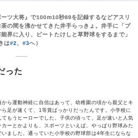
ツ大将』で100m10秒89を記録するなどアスリ
お茶の間を沸かせてきた井手らっきょ。井手に「プ
芸能界に入り、ビートたけしと草野球をするまで」
きは
#2
、
#3
へ）
だった
。
から運動神経に自信はあって、幼稚園の頃から親父とキ
から足が速くて、1等賞ばっかりだったんです。小学校に
んてもうヒーローでした。子供の頃って、足が速いと人気
ッカーとかよりも、スポーツといえば、やっぱり野球みた
でいました。通っていた小学校の野球部は4年生にならな