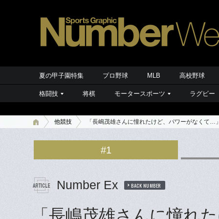
夏の甲子園特集
プロ野球
MLB
高校野球
格闘技
将棋
モータースポーツ
ラグビー
他競技
「長嶋茂雄さんに憧れたけど、パワーがなくて…
#1
Number Ex
BACK NUMBER
「長嶋茂雄さんに憧れた