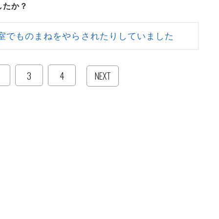
したか？
室でものまねをやらされたりしていました
3
4
NEXT