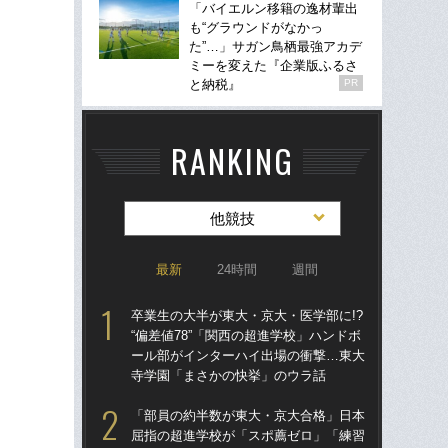
「バイエルン移籍の逸材輩出
も“グラウンドがなかっ
た”…」サガン鳥栖最強アカデ
ミーを変えた『企業版ふるさ
と納税』
PR
RANKING
他競技
最新
24時間
週間
卒業生の大半が東大・京大・医学部に!?
卒業
“偏差値78”「関西の超進学校」ハンドボ
“偏
ール部がインターハイ出場の衝撃…東大
ー
寺学園「まさかの快挙」のウラ話
寺
「部員の約半数が東大・京大合格」日本
「
屈指の超進学校が「スポ薦ゼロ」「練習
大に