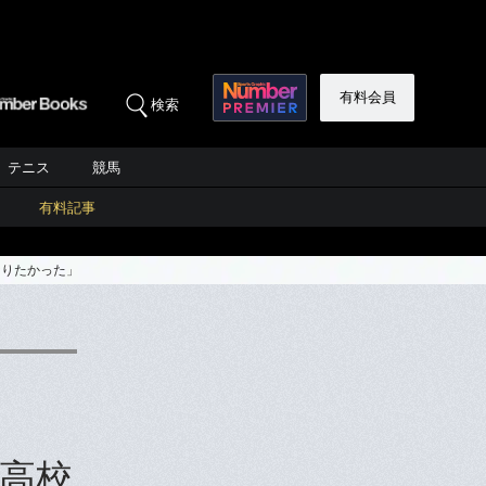
有料会員
検索
テニス
競馬
有料記事
なりたかった」
高校