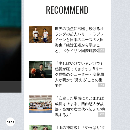
RECOMMEND
世界の頂点に君臨し続けるオ
ランダの超人ハリー・ラブレ
イセンと日本のエースの太田
海也「絶対王者から学ぶこ
と」《ケイリン国際対談②》
PR
「少しぼやけているだけでも
感覚が狂ってきます」Bリー
グ屈指のシューター・安藤周
人が明かす“見える”ことの重
要性
PR
「安定した場所にとどまれば
成長は止まる」西内悠人が故
郷・高知で次世代へ伝えた“挑
戦する力”
PR
《山の神対談》「やっぱり“タ