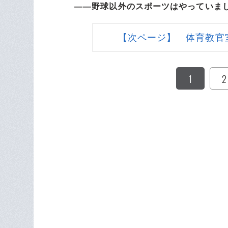
――野球以外のスポーツはやっていま
【次ページ】 体育教官
1
2