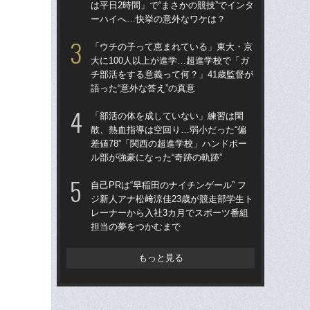
は平日2時間」で“まさかの競技”でインタ
チ部
ーハイへ…快挙の意外なワケは？
語っ
「ウチの子って恵まれている」東大・京
「
大に100人以上が進学…超進学校で「ガ
散、
チ部活をする意義って何？」41歳監督が
差値
語った“意外な答え”の真意
ル部
「部活の体を成していない」練習は閑
「
散、熱血指導は空回り…弱小だった“偏
カン
差値78”「関西の超進学校」ハンドボー
中軸
ル部が強豪になった“奇跡の軌跡”
校
自己PRは“早稲田のナイチンゲール” フ
「
ジ新人アナ松﨑涼佳23歳が競走部学生ト
屈
レーナーから入社3カ月でスポーツ番組
は平
担当の夢をつかむまで
ー
もっと見る