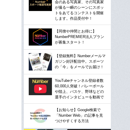
会のある写真家、その写真家
が撮る一瞬のシーンにスポッ
トをあてるコンテストを開催
します。作品受付中！
【同僚や仲間とお得に】
NumberPREMIER法人プラン
が募集スタート！
【登録無料】Numberメールマ
ガジン好評配信中。スポーツ
の「今」をメールでお届け！
YouTubeチャンネル登録者数
60,000人突破！バレーボール
や陸上、バスケ、野球などの
選手のインタビューを動画で
【お知らせ】Google検索で
「Number Web」の記事を見
つけやすくする方法