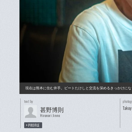
現在は熊本に住む井手。ビートたけしと交流を深めるきっかけにな
text by
photog
Taku
甚野博則
Hironori Jinno
PROFILE