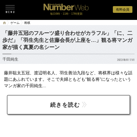
有料会員
毎日6時・11時・17時更新
ゲーム
将棋
「藤井五冠のフルーツ盛り合わせがカラフル」「に、二
歩だ」「羽生先生と佐藤会長が上座を…」観る将マンガ
家が描く真夏の名シーン
千田純生
2022/09/01 17:01
藤井聡太五冠、渡辺明名人、羽生善治九段など、将棋界は様々な話
題にあふれています。そこで夫婦ともども“観る将”になったという
マンガ家の千田純生...
続きを読む