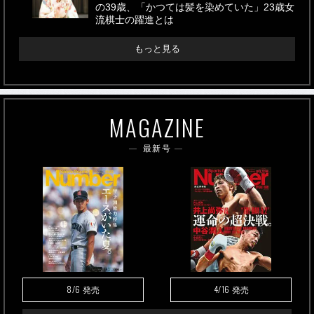
の39歳、「かつては髪を染めていた」23歳女
流棋士の躍進とは
もっと見る
MAGAZINE
最新号
8/6
4/16
発売
発売