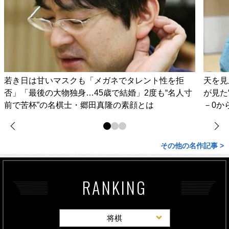
若き日は甘いマスクも「メガネでタレント性を拒
天を見
否」「最後の大物独身…45歳で結婚」2度も“名人寸
が見た
前で苦杯”の名棋士・郷田真隆の素顔とは
－0か
その他の名作記事 >
RANKING
将棋