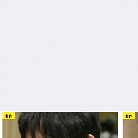
名作
名作