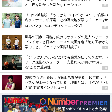
と、声を活かした新たなミッション
PR
《山の神対談》「やっぱり“タイパ”がいい！」箱根の
名ランナー、柏原竜二と神野大地が語る「エアー
サ
®
ロンパス
」×コンディショニング術
®
PR
世界の頂点に君臨し続けるオランダの超人ハリー・ラ
ブレイセンと日本のエースの太田海也「絶対王者から
学ぶこと」《ケイリン国際対談②》
PR
「少しぼやけているだけでも感覚が狂ってきます」B
リーグ屈指のシューター・安藤周人が明かす“見え
る”ことの重要性
PR
38歳でも進化を続ける篠山竜青が語る「10年前より
バスケが上手くなっている」理由とは。［MVVりらい
ぶ賞 受賞者インタビュー］
PR