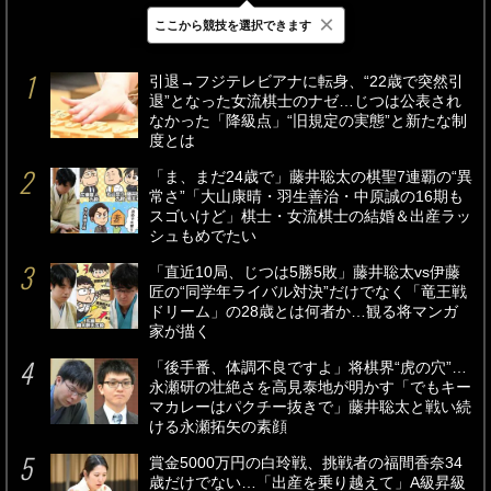
×
ここから競技を選択できます
最新
24時間
週間
引退→フジテレビアナに転身、“22歳で突然引
退”となった女流棋士のナゼ…じつは公表され
なかった「降級点」“旧規定の実態”と新たな制
度とは
「ま、まだ24歳で」藤井聡太の棋聖7連覇の“異
常さ”「大山康晴・羽生善治・中原誠の16期も
スゴいけど」棋士・女流棋士の結婚＆出産ラッ
シュもめでたい
「直近10局、じつは5勝5敗」藤井聡太vs伊藤
匠の“同学年ライバル対決”だけでなく「竜王戦
ドリーム」の28歳とは何者か…観る将マンガ
家が描く
「後手番、体調不良ですよ」将棋界“虎の穴”…
永瀬研の壮絶さを高見泰地が明かす「でもキー
マカレーはパクチー抜きで」藤井聡太と戦い続
ける永瀬拓矢の素顔
賞金5000万円の白玲戦、挑戦者の福間香奈34
歳だけでない…「出産を乗り越えて」A級昇級