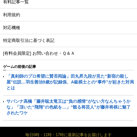
有料記事一覧
利用規約
対応機種
特定商取引法に基づく表記
[有料会員限定] お問い合わせ・Ｑ＆Ａ
ゲームの前後の記事
「真剣師のプロ希望に賛否両論」田丸昇九段が見た“新宿の殺し
屋”伝説…羽生善治9歳が記録係、A級棋士との“事件”が起きた対局
とは
サバンナ高橋「藤井聡太竜王は“負の感情”がない方なんちゃうか
な」「頂いた“飛翔”の色紙を…」“観る将芸人”が藤井将棋に魅了
されたワケ
毎日6時・11時・17時に最新記事をお届けします