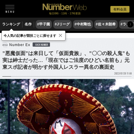
有料会員
毎日6時・11時・17時更新
ランキング
名作
#甲子園
#Jリーグ
#中村剛也
#佐々木朗希
#ラグ
〉
×
今人気の記事が競技ごとに探せます
格闘技
プロレス
Number Ex
BACK NUMBER
”悪魔仮面”は来日して「仮面貴族」、”〇〇の殺人鬼”も
実は紳士だった…「現在ではご法度のひどい名前も」元
東スポ記者が明かす外国人レスラー異名の裏面史
2022/07/20 11:00