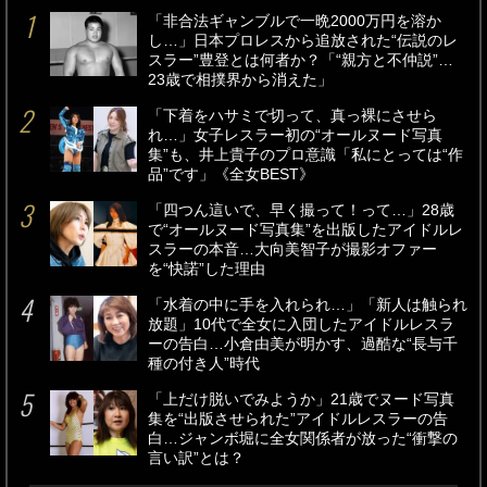
「非合法ギャンブルで一晩2000万円を溶か
し…」日本プロレスから追放された“伝説のレ
スラー”豊登とは何者か？「“親方と不仲説”…
23歳で相撲界から消えた」
「下着をハサミで切って、真っ裸にさせら
れ…」女子レスラー初の“オールヌード写真
集”も、井上貴子のプロ意識「私にとっては“作
品”です」《全女BEST》
「四つん這いで、早く撮って！って…」28歳
で“オールヌード写真集”を出版したアイドルレ
スラーの本音…大向美智子が撮影オファー
を“快諾”した理由
「水着の中に手を入れられ…」「新人は触られ
放題」10代で全女に入団したアイドルレスラ
ーの告白…小倉由美が明かす、過酷な“長与千
種の付き人”時代
「上だけ脱いでみようか」21歳でヌード写真
集を“出版させられた”アイドルレスラーの告
白…ジャンボ堀に全女関係者が放った“衝撃の
言い訳”とは？