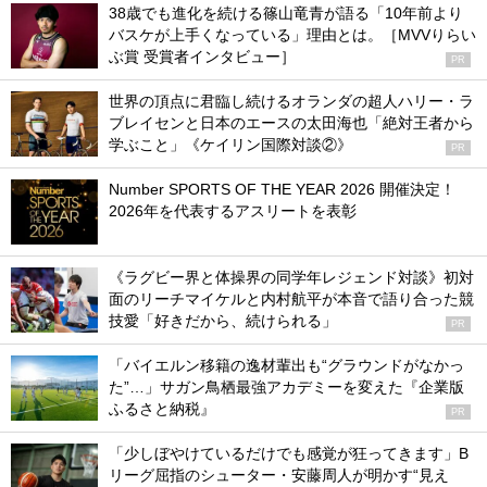
38歳でも進化を続ける篠山竜青が語る「10年前より
バスケが上手くなっている」理由とは。［MVVりらい
ぶ賞 受賞者インタビュー］
PR
世界の頂点に君臨し続けるオランダの超人ハリー・ラ
ブレイセンと日本のエースの太田海也「絶対王者から
学ぶこと」《ケイリン国際対談②》
PR
Number SPORTS OF THE YEAR 2026 開催決定！
2026年を代表するアスリートを表彰
《ラグビー界と体操界の同学年レジェンド対談》初対
面のリーチマイケルと内村航平が本音で語り合った競
技愛「好きだから、続けられる」
PR
「バイエルン移籍の逸材輩出も“グラウンドがなかっ
た”…」サガン鳥栖最強アカデミーを変えた『企業版
ふるさと納税』
PR
「少しぼやけているだけでも感覚が狂ってきます」B
リーグ屈指のシューター・安藤周人が明かす“見え