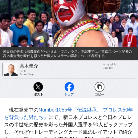
来日前の異名は悪魔仮面だったミル・マスカラス。本記事では元東京スポーツ記者の
高木圭介氏が時代を彩った外国人レスラーの異名について考察する
photograph by
高木圭介
Essei Hara
text by
Keisuke Takagi
ポスト
シェア
コピー
現在発売中の
Number1055号「伝説継承。 プロレス50年
を背負った男たち」
にて、新日本プロレスと全日本プロレ
スの半世紀の歴史を彩った外国人選手を50人ピックアップ
し、それぞれトレーディングカード風のレイアウトで紹介