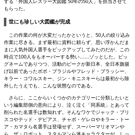
する「外国人レスラー大図鑑 50年の50人」を担当させて
もらった。
世にも珍しい大図鑑が完成
この作業の何が大変だったかというと、50人の絞り込み
作業に尽きる。まず最初に資料に頼らず、思い浮かんだま
まに人気外国人選手をピックアップしてみたのだが、この
時点で100人をもオーバーする勢い……ゾッとした。ビッ
グネームでありつつ、活動のピークが新日本、全日本旗揚
げ以前であったボボ・ブラジルやフレッド・ブラッシー、
キラー・コワルスキー、ジン・キニスキーらは最初から除
外したうえでも、こんな状態なのである。
さらに、ここからいくつかのカテゴリーに分類したいと
いう編集部側の意向により、泣く泣く「同系統」とあって
削られた名選手は数知れず。そんなワケでジャック・ブリ
スコやテッド・デビアス、チャボ・ゲレロやキラー・トー
ア・カマタら名選手は登場せず、スーパーマリオマンや
ら、ザ・ロボット、スタルマンら迷キャラクターが、しっ