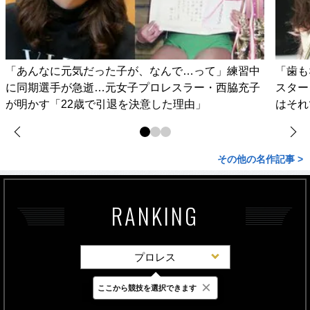
「あんなに元気だった子が、なんで…って」練習中
「歯も
に同期選手が急逝…元女子プロレスラー・西脇充子
スター
が明かす「22歳で引退を決意した理由」
はそれ
その他の名作記事 >
RANKING
プロレス
×
ここから競技を選択できます
最新
24時間
週間