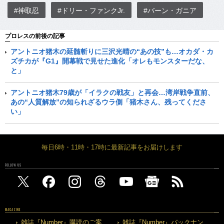
#神取忍
#ドリー・ファンクJr.
#バーン・ガニア
プロレスの前後の記事
アントニオ猪木の延髄斬りに三沢光晴の“あの技”も…オカダ・カ
ズチカが『G1』開幕戦で見せた進化「オレもモンスターだな、
と」
アントニオ猪木79歳が「イラクの戦友」と再会…湾岸戦争直前、
あの“人質解放”の知られざるウラ側「猪木さん、残ってくださ
い」
毎日6時・11時・17時に最新記事をお届けします
FOLLOW US
MAGAZINE
雑誌『Number』購読のご案
雑誌『Number』バックナン