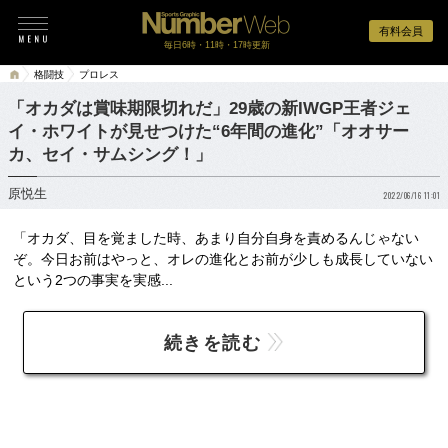
有料会員
毎日6時・11時・17時更新
格闘技
プロレス
「オカダは賞味期限切れだ」29歳の新IWGP王者ジェ
イ・ホワイトが見せつけた“6年間の進化”「オオサー
カ、セイ・サムシング！」
原悦生
2022/06/16 11:01
「オカダ、目を覚ました時、あまり自分自身を責めるんじゃない
ぞ。今日お前はやっと、オレの進化とお前が少しも成長していない
という2つの事実を実感...
続きを読む