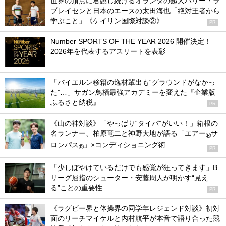
世界の頂点に君臨し続けるオランダの超人ハリー・ラ
ブレイセンと日本のエースの太田海也「絶対王者から
学ぶこと」《ケイリン国際対談②》
PR
Number SPORTS OF THE YEAR 2026 開催決定！
2026年を代表するアスリートを表彰
「バイエルン移籍の逸材輩出も“グラウンドがなかっ
た”…」サガン鳥栖最強アカデミーを変えた『企業版
ふるさと納税』
PR
《山の神対談》「やっぱり“タイパ”がいい！」箱根の
名ランナー、柏原竜二と神野大地が語る「エアー
サ
®
ロンパス
」×コンディショニング術
®
PR
「少しぼやけているだけでも感覚が狂ってきます」B
リーグ屈指のシューター・安藤周人が明かす“見え
る”ことの重要性
PR
《ラグビー界と体操界の同学年レジェンド対談》初対
面のリーチマイケルと内村航平が本音で語り合った競