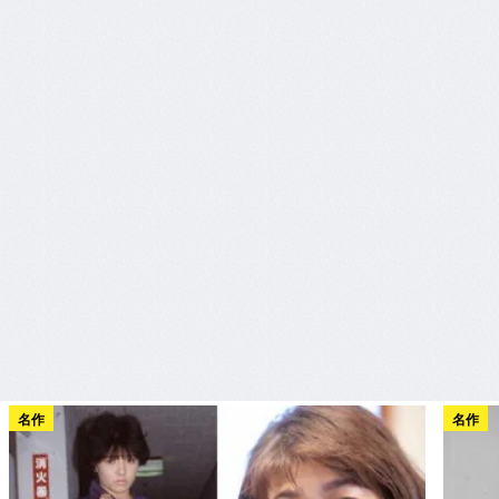
名作
名作