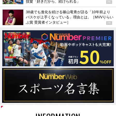
技愛「好きだから、続けられる」
PR
38歳でも進化を続ける篠山竜青が語る「10年前より
バスケが上手くなっている」理由とは。［MVVりらい
ぶ賞 受賞者インタビュー］
PR