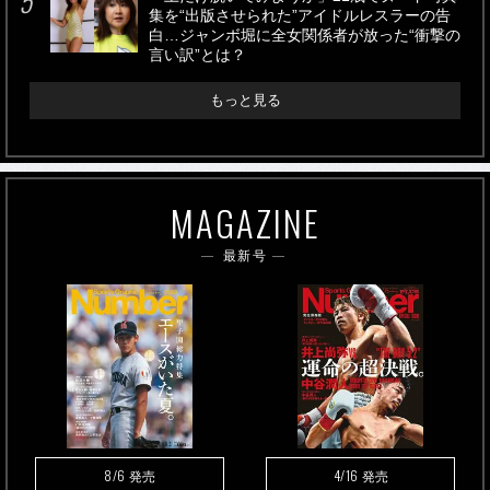
集を“出版させられた”アイドルレスラーの告
白…ジャンボ堀に全女関係者が放った“衝撃の
言い訳”とは？
もっと見る
MAGAZINE
最新号
8/6
4/16
発売
発売