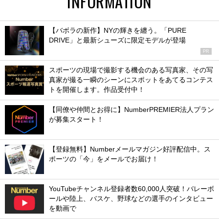
INFORMATION
【バボラの新作】NYの輝きを纏う。「PURE
DRIVE」と最新シューズに限定モデルが登場
PR
スポーツの現場で撮影する機会のある写真家、その写
真家が撮る一瞬のシーンにスポットをあてるコンテス
トを開催します。作品受付中！
【同僚や仲間とお得に】NumberPREMIER法人プラン
が募集スタート！
【登録無料】Numberメールマガジン好評配信中。ス
ポーツの「今」をメールでお届け！
YouTubeチャンネル登録者数60,000人突破！バレーボ
ールや陸上、バスケ、野球などの選手のインタビュー
を動画で