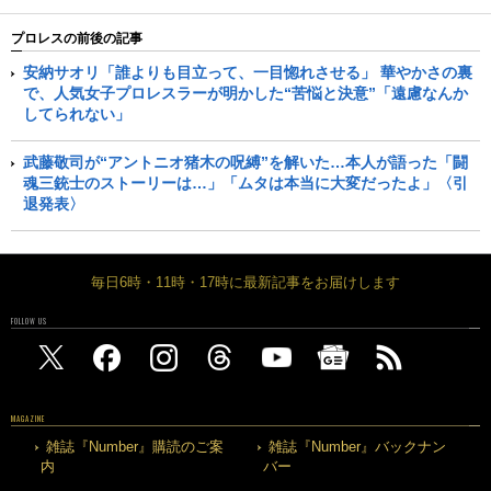
プロレスの前後の記事
安納サオリ「誰よりも目立って、一目惚れさせる」 華やかさの裏
で、人気女子プロレスラーが明かした“苦悩と決意”「遠慮なんか
してられない」
武藤敬司が“アントニオ猪木の呪縛”を解いた…本人が語った「闘
魂三銃士のストーリーは…」「ムタは本当に大変だったよ」〈引
退発表〉
毎日6時・11時・17時に最新記事をお届けします
FOLLOW US
MAGAZINE
雑誌『Number』購読のご案
雑誌『Number』バックナン
内
バー