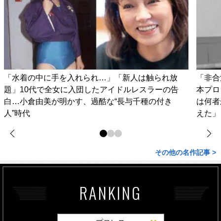
「水着の中に手を入れられ…」「新人は触られ放
「非合
題」10代で全女に入団したアイドルレスラーの告
本プロ
白…小倉由美が明かす、過酷な“長与千種の付き
は何者
人”時代
えた」
その他の名作記事 >
RANKING