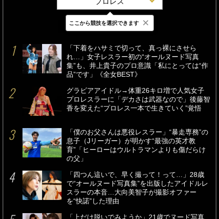
プロレス
×
ここから競技を選択できます
最新
24時間
週間
「下着をハサミで切って、真っ裸にさせら
れ…」女子レスラー初の“オールヌード写真
集”も、井上貴子のプロ意識「私にとっては“作
品”です」《全女BEST》
グラビアアイドル→体重26キロ増で人気女子
プロレスラーに「デカさは武器なので」後藤智
香を変えた“プロレス一本で生きていく”覚悟
「僕のお父さんは悪役レスラー」“暴走専務”の
息子（Jリーガー）が明かす“最強の英才教
育”「ヒーローはウルトラマンよりも傷だらけ
の父」
「四つん這いで、早く撮って！って…」28歳
で“オールヌード写真集”を出版したアイドルレ
スラーの本音…大向美智子が撮影オファー
を“快諾”した理由
「上だけ脱いでみようか」21歳でヌード写真