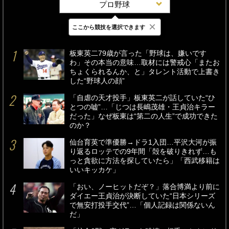
プロ野球
×
ここから競技を選択できます
最新
24時間
週間
板東英二79歳が言った「野球は、嫌いです
わ」その本当の意味…取材には警戒心「またお
ちょくられるんか、と」タレント活動で上書き
した“野球人の顔”
「自虐の天才投手」板東英二が話していた“ひ
とつの嘘”…「じつは長嶋茂雄・王貞治キラー
だった」なぜ板東は“第二の人生”で成功できた
のか？
仙台育英で準優勝→ドラ1入団…平沢大河が振
り返るロッテでの9年間「殻を破りきれず…も
っと貪欲に方法を探していたら」「西武移籍は
いいキッカケ」
「おい、ノーヒットだぞ？」落合博満より前に
ダイエー王貞治が決断していた“日本シリーズ
で無安打投手交代”…「個人記録は関係ないん
だ」