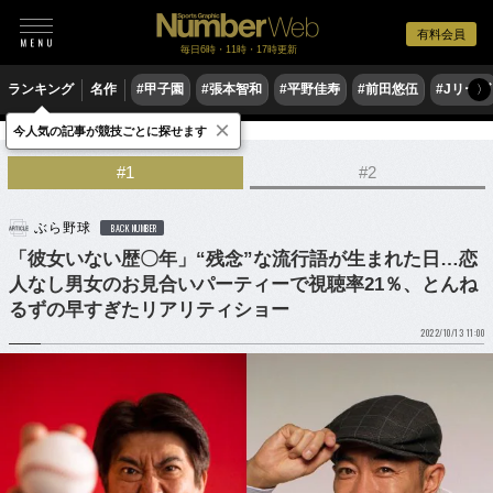
有料会員
毎日6時・11時・17時更新
ランキング
名作
#甲子園
#張本智和
#平野佳寿
#前田悠伍
#Jリーグ
〉
×
今人気の記事が競技ごとに探せます
野球
プロ野球
#1
#2
ぶら野球
BACK NUMBER
「彼女いない歴〇年」“残念”な流行語が生まれた日…恋
人なし男女のお見合いパーティーで視聴率21％、とんね
るずの早すぎたリアリティショー
2022/10/13 11:00