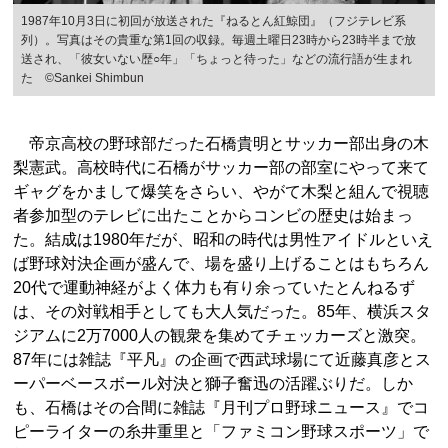
1987年10月3日に初回が放送された『ねるとん紅鯨団』（フジテレビ系
列）。写真はその貴重な第1回の収録。毎週土曜日23時から23時半まで放
送され、「彼女いない歴○年」「ちょっと待った」などの流行語が生まれ
た ©Sankei Shimbun
帝京高校の野球部だった石橋貴明とサッカー部出身の木
梨憲武。高校時代に石橋がサッカー部の部室にやって来て
ギャグをかまして爆笑をさらい、やがて木梨と組んで視聴
者参加型のテレビに出たことからコンビの歴史は始まっ
た。結成は1980年だが、昭和の時代は男性アイドルといえ
ば野球対決企画が盛んで、場を盛り上げることはもちろん
20代で運動神経がよく体力も有り余っていたとんねるず
は、その対戦相手としても大人気だった。85年、横浜スタ
ジアムに2万7000人の観衆を集めてチェッカーズと激突。
87年には雑誌『平凡』の企画で西武球場にて近藤真彦とス
ーパーベースボール対決と獅子奮迅の活躍ぶりだ。しか
も、石橋はその合間に雑誌『月刊プロ野球ニュース』でコ
ピーライターの糸井重里と「ファミコン野球スポーツ」で