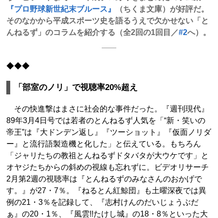
『プロ野球新世紀末ブルース』
（ちくま文庫）が好評だ。
そのなかから平成スポーツ史を語るうえで欠かせない「と
んねるず」のコラムを紹介する（全2回の1回目／
#2
へ）。
◆◆◆
「部室のノリ」で視聴率20%超え
その快進撃はまさに社会的な事件だった。『週刊現代』
89年3月4日号では若者のとんねるず人気を「“新・笑いの
帝王”は『大ドンデン返し』『ツーショット』『仮面ノリダ
ー』と流行語製造機と化した」と伝えている。もちろん
「ジャリたちの教祖とんねるずドタバタが大ウケです」と
オヤジたちからの斜めの視線も忘れずに。ビデオリサーチ
2月第2週の視聴率は『とんねるずのみなさんのおかげで
す。』が27・7％。『ねるとん紅鯨団』も土曜深夜では異
例の21・3％を記録して、『志村けんのだいじょうぶだ
ぁ』の20・1％、『風雲!!たけし城』の18・8％といった大