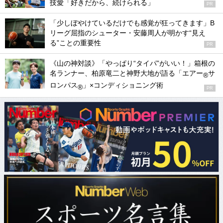
技愛「好きだから、続けられる」
PR
「少しぼやけているだけでも感覚が狂ってきます」B
リーグ屈指のシューター・安藤周人が明かす“見え
る”ことの重要性
PR
《山の神対談》「やっぱり“タイパ”がいい！」箱根の
名ランナー、柏原竜二と神野大地が語る「エアー
サ
®
ロンパス
」×コンディショニング術
®
PR