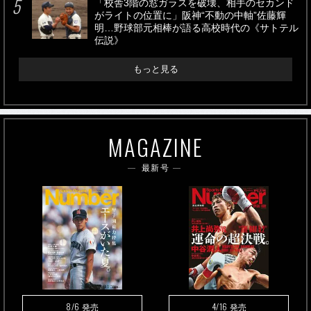
「校舎3階の窓ガラスを破壊、相手のセカンド
がライトの位置に」阪神“不動の中軸”佐藤輝
明…野球部元相棒が語る高校時代の《サトテル
伝説》
もっと見る
MAGAZINE
最新号
8/6
4/16
発売
発売