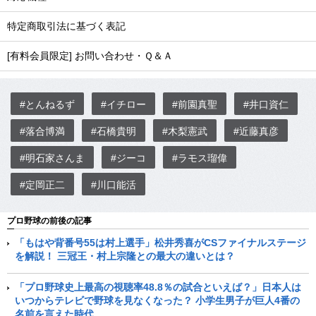
特定商取引法に基づく表記
[有料会員限定] お問い合わせ・Ｑ＆Ａ
#とんねるず
#イチロー
#前園真聖
#井口資仁
#落合博満
#石橋貴明
#木梨憲武
#近藤真彦
#明石家さんま
#ジーコ
#ラモス瑠偉
#定岡正二
#川口能活
プロ野球の前後の記事
「もはや背番号55は村上選手」松井秀喜がCSファイナルステージ
を解説！ 三冠王・村上宗隆との最大の違いとは？
「プロ野球史上最高の視聴率48.8％の試合といえば？」日本人は
いつからテレビで野球を見なくなった？ 小学生男子が巨人4番の
名前を言えた時代