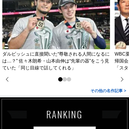
ダルビッシュに直接聞いた“尊敬される人間になるに
WBC
は…？” 佐々木朗希・山本由伸は“先輩の器”をこう見
帰国会
ていた「同じ目線で話してくれる」
「スタ
その他の名作記事 >
RANKING