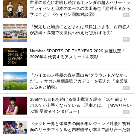
世界の頂点に君臨し続けるオランダの超人ハリー・ラ
ブレイセンと日本のエースの太田海也「絶対王者から
学ぶこと」《ケイリン国際対談②》
PR
「安定した場所にとどまれば成長は止まる」西内悠人
が故郷・高知で次世代へ伝えた“挑戦する力”
PR
Number SPORTS OF THE YEAR 2026 開催決定！
2026年を代表するアスリートを表彰
「バイエルン移籍の逸材輩出も“グラウンドがなかっ
た”…」サガン鳥栖最強アカデミーを変えた『企業版
ふるさと納税』
PR
38歳でも進化を続ける篠山竜青が語る「10年前より
バスケが上手くなっている」理由とは。［MVVりらい
ぶ賞 受賞者インタビュー］
PR
《ラグビー界と体操界の同学年レジェンド対談》初対
面のリーチマイケルと内村航平が本音で語り合った競