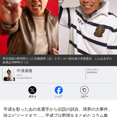
帝京高校の野球部だった石橋貴明（左）とサッカー部出身の木梨憲武。とんねるずの
結成は1980年だった
photograph by
中溝康隆
BUNGEISHUNJU
text by
Yasutaka Nakamizo
ポスト
シェア
コピー
平成を彩ったあの名選手から伝説の試合、球界の大事件、
珍エピソードまで……平成プロ野球をまとめたコラム集