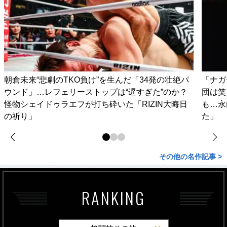
朝倉未来“悲劇のTKO負け”を生んだ「34発の壮絶パ
「ナガ
ウンド」…レフェリーストップは“遅すぎた”のか？
団は笑
怪物シェイドゥラエフが打ち砕いた「RIZIN大晦日
も…永
の祈り」
た」
その他の名作記事 >
RANKING