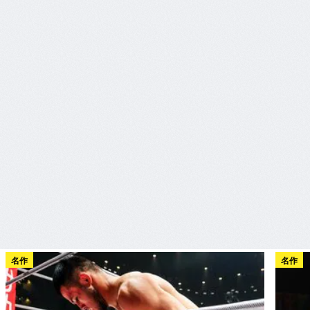
名作
名作