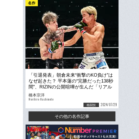
名作
「引退発表」朝倉未来“衝撃のKO負け”は
なぜ起きた？ 平本蓮の“完勝だった138秒
間”、RIZINの公開喧嘩が生んだ「リアル
な現実」
橋本宗洋
Norihiro Hashimoto
2024/07/29
格闘技
その他の名作記事