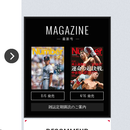
MAGAZINE
最新号
8/6
4/16
発売
発売
雑誌定期購読のご案内