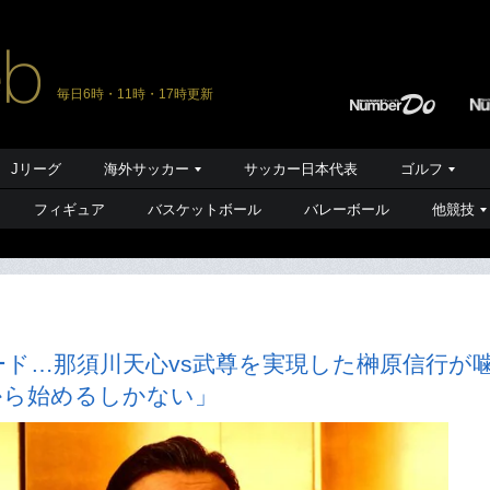
毎日6時・11時・17時更新
Jリーグ
海外サッカー
サッカー日本代表
ゴルフ
フィギュア
バスケットボール
バレーボール
他競技
ド…那須川天心vs武尊を実現した榊原信行が
から始めるしかない」