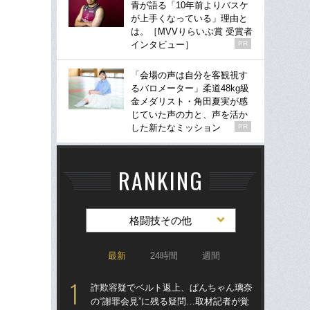
青が語る「10年前よりバスケ
が上手くなっている」理由と
は。［MVVりらいぶ賞 受賞者
インタビュー］
PR
「会場の声は自分を客観視す
るバロメーター」柔道48kg級
金メダリスト・角田夏実が感
じていた声の力と、声を活か
した新たなミッション
PR
RANKING
格闘技その他
最新
24時間
週間
詐欺容疑でベルト返上、ぱんちゃん璃奈
詐
の“謝罪会見”に残る疑問…取材記者が覚
の“