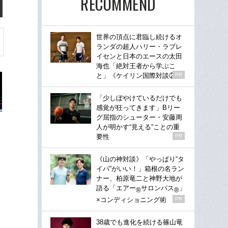
RECOMMEND
世界の頂点に君臨し続けるオ
ランダの超人ハリー・ラブレ
イセンと日本のエースの太田
海也「絶対王者から学ぶこ
と」《ケイリン国際対談②》
PR
「少しぼやけているだけでも
感覚が狂ってきます」Bリー
グ屈指のシューター・安藤周
人が明かす“見える”ことの重
要性
PR
《山の神対談》「やっぱり“タ
イパ”がいい！」箱根の名ラン
ナー、柏原竜二と神野大地が
語る「エアー
サロンパス
」
®
®
×コンディショニング術
PR
38歳でも進化を続ける篠山竜