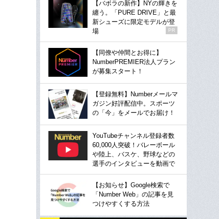
【バボラの新作】NYの輝きを
纏う。「PURE DRIVE」と最
新シューズに限定モデルが登
場
PR
【同僚や仲間とお得に】
NumberPREMIER法人プラン
が募集スタート！
【登録無料】Numberメールマ
ガジン好評配信中。スポーツ
の「今」をメールでお届け！
YouTubeチャンネル登録者数
60,000人突破！バレーボール
や陸上、バスケ、野球などの
選手のインタビューを動画で
【お知らせ】Google検索で
「Number Web」の記事を見
つけやすくする方法