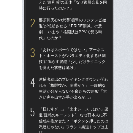
えた“違和感”の正体「なぜ復帰会見を同
えた
時に行ったのか？」
時
那須川天心vs武尊“衝撃のフジテレビ撤
「
退”が想起させる「PRIDE消滅」の悲
ラァ
劇… いまや「格闘技はPPVで見る時
グ合
代」なのか？
はヤ
「あれはスポーツではない」アーネス
佐
ト・ホーストが“バラエティ化する格闘
ろ」
技”に鳴らす警鐘「少しだけテクニック
パ
を覚えた状態は危険」
ッ」
逮捕者続出のブレイキングダウンが問わ
最
れる「格闘技か、喧嘩か？」 一般的な
合
生活が分からない“不良たちの実像”「大
一枚
きい声を出すか手が出るか…」
狩り
「怪しすぎ…」「出来レースっぽい」柔
「
道“疑惑のルーレット”…なぜ日本人に不
カメ
信感を抱かせた？「ボタンを押したのは
実”
私達じゃない」フランス柔道トップは主
ど
張