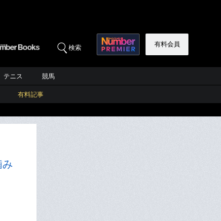
有料会員
検索
テニス
競馬
有料記事
噛み