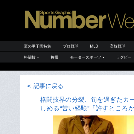
夏の甲子園特集
プロ野球
MLB
高校野球
格闘技
将棋
モータースポーツ
ラグビー
＜
記事に戻る
格闘技界の分裂、旬を過ぎたカー
しめる“苦い経験”「許すところ