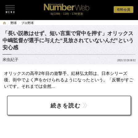
有料会員
毎日6時・11時・17時更新
野球
プロ野球
「長い説教はせず、短い言葉で背中を押す」オリックス
中嶋監督が選手に与えた“見放されていないんだ”という
安心感
米虫紀子
2021/12/30 06:02
オリックスの高卒2年目の遊撃手、紅林弘太郎は、日本シリーズ
後、街中でよく声をかけられるようになったという。「反響がすご
いです。それまでは全然...
続きを読む