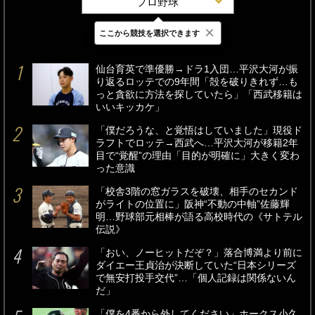
プロ野球
×
ここから競技を選択できます
最新
24時間
週間
仙台育英で準優勝→ドラ1入団…平沢大河が振
り返るロッテでの9年間「殻を破りきれず…も
っと貪欲に方法を探していたら」「西武移籍は
いいキッカケ」
「僕だろうな、と覚悟はしていました」現役ド
ラフトでロッテ→西武へ…平沢大河が移籍2年
目で“覚醒”の理由「目的が明確に」大きく変わ
った意識
「校舎3階の窓ガラスを破壊、相手のセカンド
がライトの位置に」阪神“不動の中軸”佐藤輝
明…野球部元相棒が語る高校時代の《サトテル
伝説》
「おい、ノーヒットだぞ？」落合博満より前に
ダイエー王貞治が決断していた“日本シリーズ
で無安打投手交代”…「個人記録は関係ないん
だ」
「僕を4番から外してください」ホークス小久