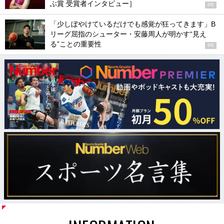
ぶ賞 受賞者インタビュー］
PR
「少しぼやけているだけでも感覚が狂ってきます」B
リーグ屈指のシューター・安藤周人が明かす“見え
る”ことの重要性
PR