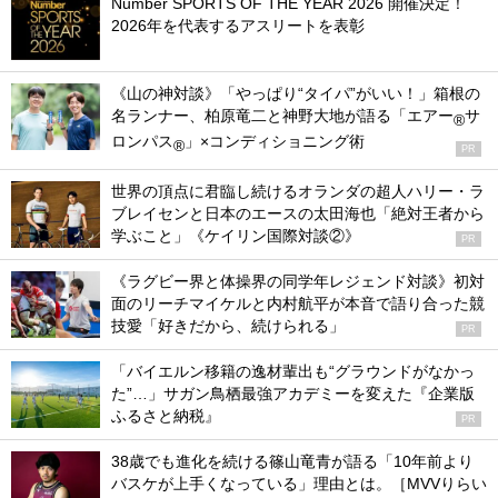
Number SPORTS OF THE YEAR 2026 開催決定！
2026年を代表するアスリートを表彰
《山の神対談》「やっぱり“タイパ”がいい！」箱根の
名ランナー、柏原竜二と神野大地が語る「エアー
サ
®
ロンパス
」×コンディショニング術
®
PR
世界の頂点に君臨し続けるオランダの超人ハリー・ラ
ブレイセンと日本のエースの太田海也「絶対王者から
学ぶこと」《ケイリン国際対談②》
PR
《ラグビー界と体操界の同学年レジェンド対談》初対
面のリーチマイケルと内村航平が本音で語り合った競
技愛「好きだから、続けられる」
PR
「バイエルン移籍の逸材輩出も“グラウンドがなかっ
た”…」サガン鳥栖最強アカデミーを変えた『企業版
ふるさと納税』
PR
38歳でも進化を続ける篠山竜青が語る「10年前より
バスケが上手くなっている」理由とは。［MVVりらい