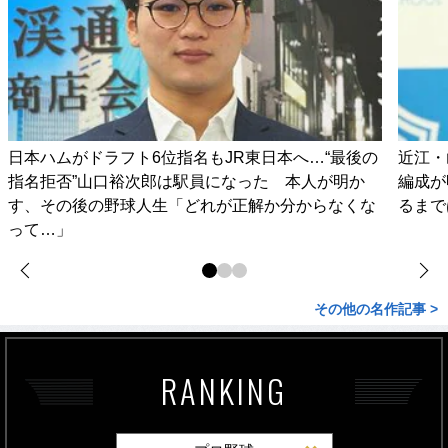
日本ハムがドラフト6位指名もJR東日本へ…“最後の
近江・
指名拒否”山口裕次郎は駅員になった 本人が明か
編成が
す、その後の野球人生「どれが正解か分からなくな
るまで
って…」
その他の名作記事 >
RANKING