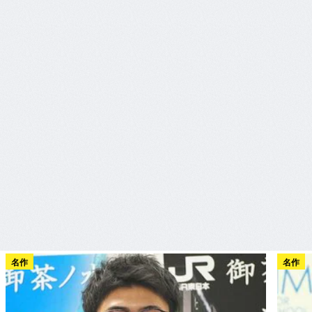
名作
名作