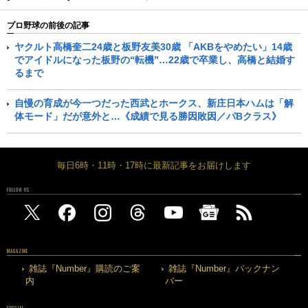
プロ野球の前後の記事
ヤクルト高橋奎二24歳と板野友美30歳 「AKBをやめたい」14歳
でアイドルになった板野の“転機”…22歳で卒業し、高橋と結婚す
るまで
自慢の育成が今一つだった西武とホークス、新庄日本ハムは「解
体モード」だが意外と…《成績で見る勝因敗因／パBクラス》
毎日6時・11時・17時に最新記事をお届けします
FOLLOW US
MAGAZINE
雑誌『Number』購読のご案
雑誌『Number』バックナン
内
バー
SPECIAL