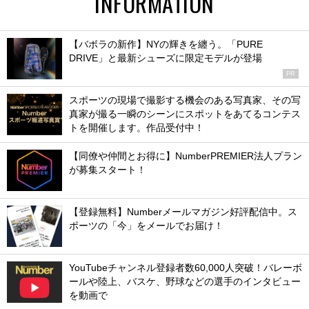
INFORMATION
【バボラの新作】NYの輝きを纏う。「PURE
DRIVE」と最新シューズに限定モデルが登場
PR
スポーツの現場で撮影する機会のある写真家、その写
真家が撮る一瞬のシーンにスポットをあてるコンテス
トを開催します。作品受付中！
【同僚や仲間とお得に】NumberPREMIER法人プラン
が募集スタート！
【登録無料】Numberメールマガジン好評配信中。ス
ポーツの「今」をメールでお届け！
YouTubeチャンネル登録者数60,000人突破！バレーボ
ールや陸上、バスケ、野球などの選手のインタビュー
を動画で