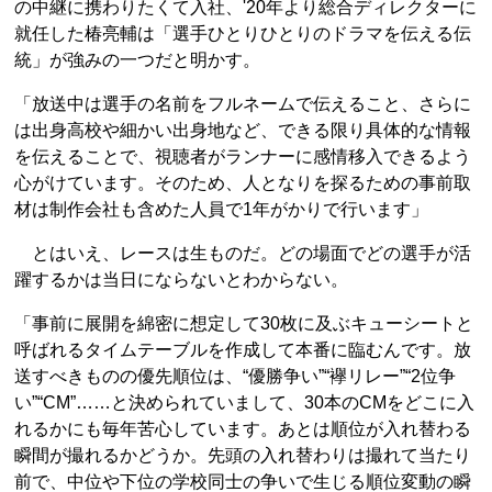
の中継に携わりたくて入社、'20年より総合ディレクターに
就任した椿亮輔は「選手ひとりひとりのドラマを伝える伝
統」が強みの一つだと明かす。
「放送中は選手の名前をフルネームで伝えること、さらに
は出身高校や細かい出身地など、できる限り具体的な情報
を伝えることで、視聴者がランナーに感情移入できるよう
心がけています。そのため、人となりを探るための事前取
材は制作会社も含めた人員で1年がかりで行います」
とはいえ、レースは生ものだ。どの場面でどの選手が活
躍するかは当日にならないとわからない。
「事前に展開を綿密に想定して30枚に及ぶキューシートと
呼ばれるタイムテーブルを作成して本番に臨むんです。放
送すべきものの優先順位は、“優勝争い”“襷リレー”“2位争
い”“CM”……と決められていまして、30本のCMをどこに入
れるかにも毎年苦心しています。あとは順位が入れ替わる
瞬間が撮れるかどうか。先頭の入れ替わりは撮れて当たり
前で、中位や下位の学校同士の争いで生じる順位変動の瞬