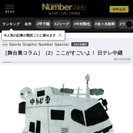
有料会員
毎日6時・11時・17時更新
ランキング
名作
#甲子園
#Jリーグ
#中村剛也
#佐々木朗希
#ラグ
〉
×
今人気の記事が競技ごとに探せます
陸上
駅伝
Sports Graphic Number Special
BACK NUMBER
［舞台裏コラム］（2）ここがすごいよ！ 日テレ中継
2021/12/18 07:02