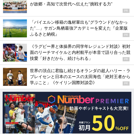
が故郷・高知で次世代へ伝えた“挑戦する力”
PR
「バイエルン移籍の逸材輩出も“グラウンドがなかっ
た”…」サガン鳥栖最強アカデミーを変えた『企業版
ふるさと納税』
PR
《ラグビー界と体操界の同学年レジェンド対談》初対
面のリーチマイケルと内村航平が本音で語り合った競
技愛「好きだから、続けられる」
PR
世界の頂点に君臨し続けるオランダの超人ハリー・ラ
ブレイセンと日本のエースの太田海也「絶対王者から
学ぶこと」《ケイリン国際対談②》
PR