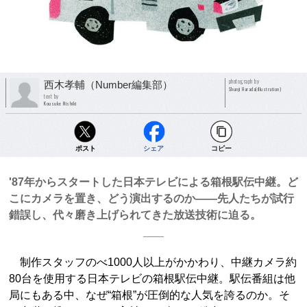
photograph by
西木孝輔（Number編集部）
Shunji Harada(illustration)
text by
Kousuke Nishiki
ポスト
シェア
コピー
'87年からスタートした日本テレビによる箱根駅伝中継。ど
こにカメラを置き、どう演出するのか――先人たちが試行
錯誤し、代々磨き上げられてきた放送技術に迫る。
制作スタッフのべ1000人以上がかかわり、中継カメラ約
80台を使用する日本テレビの箱根駅伝中継。駅伝番組は他
局にもある中、なぜ“箱根”が圧倒的な人気を誇るのか。そ