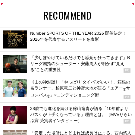
RECOMMEND
Number SPORTS OF THE YEAR 2026 開催決定！
2026年を代表するアスリートを表彰
「少しぼやけているだけでも感覚が狂ってきます」B
リーグ屈指のシューター・安藤周人が明かす“見え
る”ことの重要性
PR
《山の神対談》「やっぱり“タイパ”がいい！」箱根の
名ランナー、柏原竜二と神野大地が語る「エアー
サ
®
ロンパス
」×コンディショニング術
®
PR
38歳でも進化を続ける篠山竜青が語る「10年前より
バスケが上手くなっている」理由とは。［MVVりらい
ぶ賞 受賞者インタビュー］
PR
「安定した場所にとどまれば成長は止まる」西内悠人