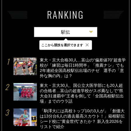
RANKING
駅伝
×
ここから競技を選択できます
最新
24時間
週間
東大・京大合格30人…富山の“偏差値70”超進学
校が「練習は毎日1時間半」「推薦ナシ」でも
2年連続全国高校駅伝出場のナゼ 選手の「意
外な胸の内」は？
東大・京大30人、国公立大医学部にも20人超
の合格者…富山の超進学校がスポ薦なしで“県
大会31連覇中”王者を倒して「全国高校駅伝出
場」までのウラ話
「駒澤大には高校トップ10の3人が」「創価大
は13分台6人の過去最高スカウト！」箱根駅伝
シード校に“黄金世代”きたか？ 新入生2026を
リストで紹介