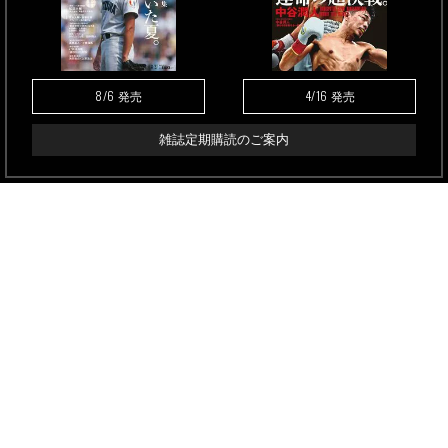
8/6
4/16
発売
発売
雑誌定期購読のご案内