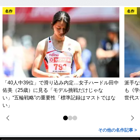
名作
名作
「40人中39位」で滑り込み内定…女子ハードル田中
派手な
佑美（25歳）に見る「モデル挑戦だけじゃな
も《学
い」“五輪戦略”の重要性「標準記録はマストではな
世代ス
い」
その他の名作記事 >