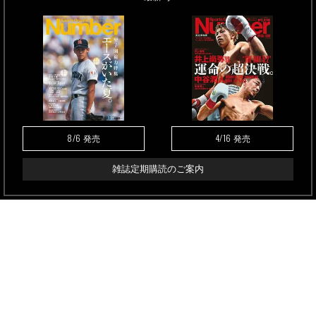
8/6
4/16
発売
発売
雑誌定期購読のご案内