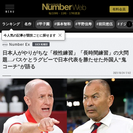
有料会員
毎日6時・11時・17時更新
ランキング
名作
#甲子園
#張本智和
#平野佳寿
#前田悠伍
#ドジャ
〉
×
今人気の記事が競技ごとに探せます
バスケットボール
Number Ex
BACK NUMBER
日本人がやりがちな「根性練習」「長時間練習」の大問
題…バスケとラグビーで日本代表を勝たせた外国人“鬼
コーチ”が語る
2021/10/24 17:02