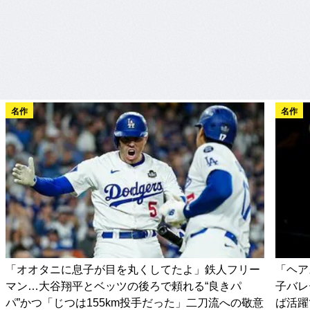
名作
名作
「オオタニに息子が目を丸くしてたよ」鉄人フリー
「ヘア
マン…大谷翔平とベッツの後ろで頼れる“良きパ
子バレ
パ”かつ「じつは155km投手だった」二刀流への敬意
ば活躍