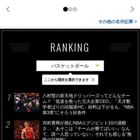
その他の名作記事 >
RANKING
バスケットボール
×
ここから競技を選択できます
最新
24時間
週間
八村塁の新天地クリッパーズってどんなチー
ム？「低迷を救った元大企業CEO」「天才数
学者ばりの頭脳派HC」給料は下がるも、“NBA
第3章”にそろう好条件
河村勇輝が挑むNBAエグジビット10の過酷
さ…「あそこは『チームが勝てばいい』なん
て、誰一人思っていない」それでも感じる“無
限の可能性”