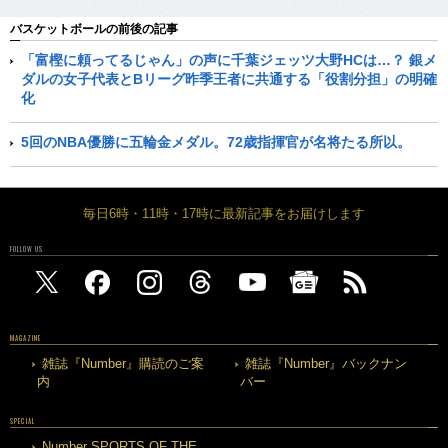
バスケットボールの前後の記事
「富樫に頼ってるじゃん」の声に千葉ジェッツ大野HCは…？ 銀メ
ダルの女子代表とBリーグ昨季王者に共通する「役割分担」の明確
化
5回のNBA優勝に五輪金メダル。72歳指揮官が名将たる所以。
毎日6時・11時・17時に最新記事をお届けします
FOLLOW US
MAGAZINE
雑誌『Number』購読のご案
雑誌『Number』バックナン
内
バー
SPECIAL
Number SPORTS OF THE