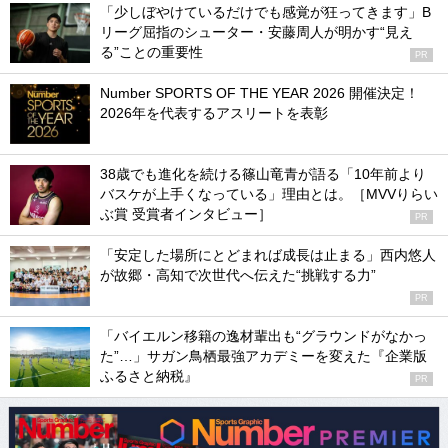
「少しぼやけているだけでも感覚が狂ってきます」B
リーグ屈指のシューター・安藤周人が明かす“見え
る”ことの重要性
PR
Number SPORTS OF THE YEAR 2026 開催決定！
2026年を代表するアスリートを表彰
38歳でも進化を続ける篠山竜青が語る「10年前より
バスケが上手くなっている」理由とは。［MVVりらい
ぶ賞 受賞者インタビュー］
PR
「安定した場所にとどまれば成長は止まる」西内悠人
が故郷・高知で次世代へ伝えた“挑戦する力”
PR
「バイエルン移籍の逸材輩出も“グラウンドがなかっ
た”…」サガン鳥栖最強アカデミーを変えた『企業版
ふるさと納税』
PR