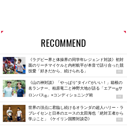
RECOMMEND
《ラグビー界と体操界の同学年レジェンド対談》初対
面のリーチマイケルと内村航平が本音で語り合った競
技愛「好きだから、続けられる」
PR
《山の神対談》「やっぱり“タイパ”がいい！」箱根の
名ランナー、柏原竜二と神野大地が語る「エアー
サ
®
ロンパス
」×コンディショニング術
®
PR
世界の頂点に君臨し続けるオランダの超人ハリー・ラ
ブレイセンと日本のエースの太田海也「絶対王者から
学ぶこと」《ケイリン国際対談②》
PR