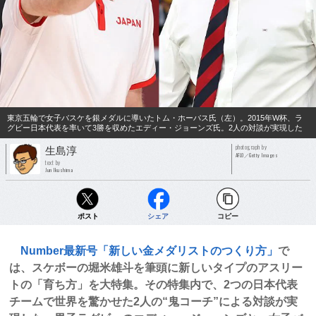
東京五輪で女子バスケを銀メダルに導いたトム・ホーバス氏（左）。2015年W杯、ラ
グビー日本代表を率いて3勝を収めたエディー・ジョーンズ氏。2人の対談が実現した
photograph by
生島淳
AFLO／Getty Images
text by
Jun Ikushima
ポスト
シェア
コピー
Number最新号「新しい金メダリストのつくり方」
で
は、スケボーの堀米雄斗を筆頭に新しいタイプのアスリー
トの「育ち方」を大特集。その特集内で、2つの日本代表
チームで世界を驚かせた2人の“鬼コーチ”による対談が実