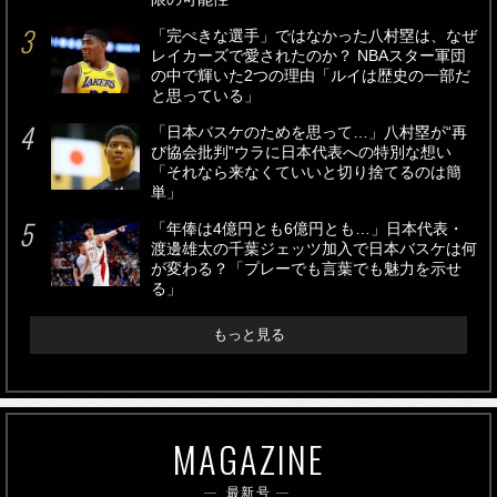
「完ぺきな選手」ではなかった八村塁は、なぜ
レイカーズで愛されたのか？ NBAスター軍団
の中で輝いた2つの理由「ルイは歴史の一部だ
と思っている」
「日本バスケのためを思って…」八村塁が“再
び協会批判”ウラに日本代表への特別な想い
「それなら来なくていいと切り捨てるのは簡
単」
「年俸は4億円とも6億円とも…」日本代表・
渡邊雄太の千葉ジェッツ加入で日本バスケは何
が変わる？「プレーでも言葉でも魅力を示せ
る」
もっと見る
MAGAZINE
最新号