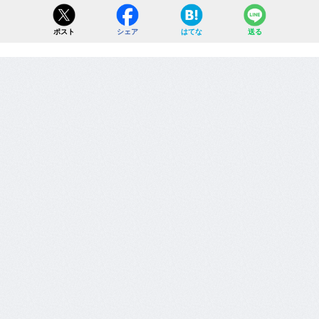
ポスト
シェア
はてな
送る