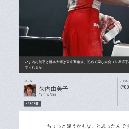
いま内村航平と橋本大輝は東京五輪後、初めて同じ大会（世界選手
てくれるか
text by
photog
KYO
矢内由美子
Yumiko Yanai
PROFILE
「ちょっと違うかもな、と思ったんで