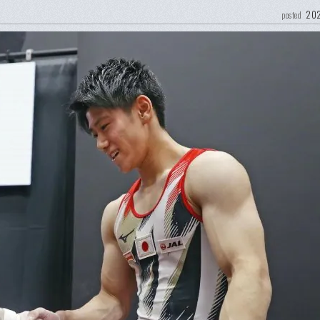
202
posted