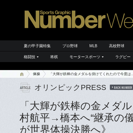
夏の甲子園特集
プロ野球
MLB
高校野球
格闘技
将棋
モータースポーツ
ラグビー
体操
「大輝が鉄棒の金メダルを掛けてくれたので今度は…
オリンピックPRESS
BACK NUMBER
「大輝が鉄棒の金メダル
村航平→橋本へ“継承の
が世界体操決勝へ》