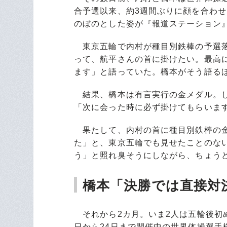
合予選以来、約3週間ぶりに顔を合わ
のぼのとした姿が『報道ステーション
東京五輪で内村が種目別鉄棒の予選落
って、航平さんの首に掛けたい。最高
ます」と語っていた。橋本がそう語る
結果、橋本は有言実行の金メダル。し
「次に会った時に必ず掛けてもらいま
果たして、内村の首に種目別鉄棒の金
た」と、東京五輪でも見せたことのな
う」と照れ臭そうにしながら、ちょう
橋本「決勝では直接対
それから2カ月。いま2人は五輪後初め
日から24日まで開催中の世界体操選手