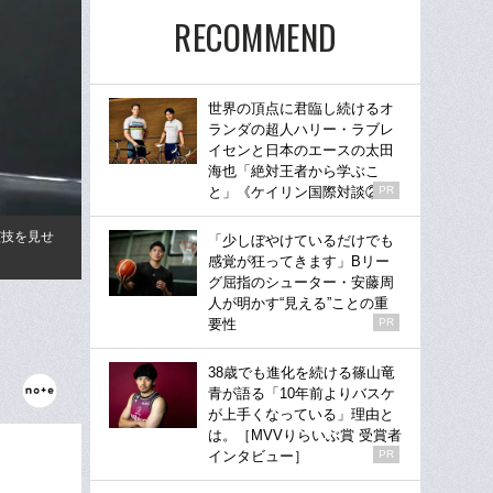
RECOMMEND
世界の頂点に君臨し続けるオ
ランダの超人ハリー・ラブレ
イセンと日本のエースの太田
海也「絶対王者から学ぶこ
と」《ケイリン国際対談②》
PR
演技を見せ
「少しぼやけているだけでも
感覚が狂ってきます」Bリー
グ屈指のシューター・安藤周
人が明かす“見える”ことの重
要性
PR
38歳でも進化を続ける篠山竜
青が語る「10年前よりバスケ
が上手くなっている」理由と
は。［MVVりらいぶ賞 受賞者
インタビュー］
PR