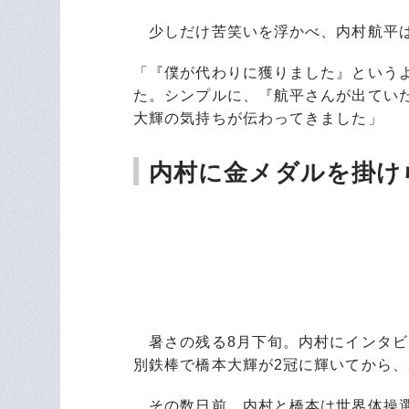
少しだけ苦笑いを浮かべ、内村航平は
「『僕が代わりに獲りました』という
た。シンプルに、『航平さんが出てい
大輝の気持ちが伝わってきました」
内村に金メダルを掛け
暑さの残る8月下旬。内村にインタビ
別鉄棒で橋本大輝が2冠に輝いてから、
その数日前、内村と橋本は世界体操選