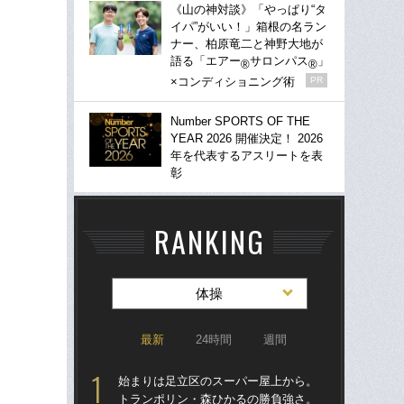
《山の神対談》「やっぱり“タ
イパ”がいい！」箱根の名ラン
ナー、柏原竜二と神野大地が
語る「エアー
サロンパス
」
®
®
×コンディショニング術
PR
Number SPORTS OF THE
YEAR 2026 開催決定！ 2026
年を代表するアスリートを表
彰
RANKING
体操
最新
24時間
週間
始まりは足立区のスーパー屋上から。
夫
トランポリン・森ひかるの勝負強さ。
笑