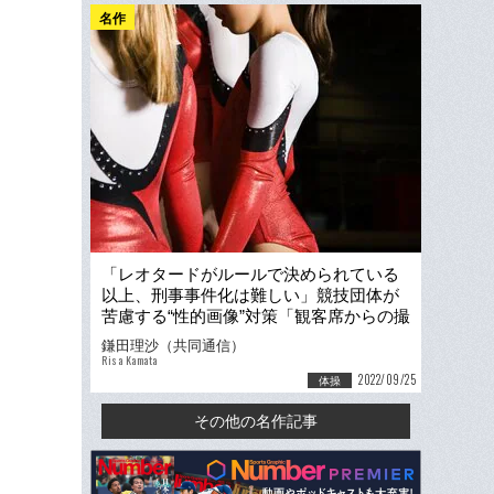
名作
「レオタードがルールで決められている
以上、刑事事件化は難しい」競技団体が
苦慮する“性的画像”対策「観客席からの撮
影を禁止したケースも」
鎌田理沙（共同通信）
Risa Kamata
2022/09/25
体操
その他の名作記事