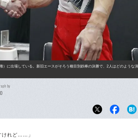
権）に出場している。新旧エースがそろう種目別鉄棒の決勝で、2人はどのような
raph by
DO
すけれど……」