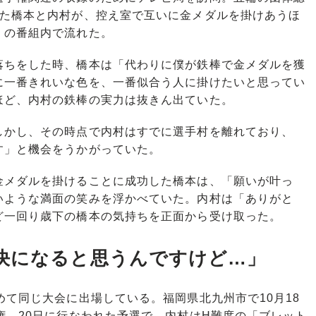
せた橋本と内村が、控え室で互いに金メダルを掛けあうほ
』の番組内で流れた。
ちをした時、橋本は「代わりに僕が鉄棒で金メダルを獲
に一番きれいな色を、一番似合う人に掛けたいと思ってい
ほど、内村の鉄棒の実力は抜きん出ていた。
かし、その時点で内村はすでに選手村を離れており、
す」と機会をうかがっていた。
メダルを掛けることに成功した橋本は、「願いが叶っ
いような満面の笑みを浮かべていた。内村は「ありがと
ど一回り歳下の橋本の気持ちを正面から受け取った。
決になると思うんですけど…」
て同じ大会に出場している。福岡県北九州市で10月18
権。20日に行なわれた予選で、内村はH難度の「ブレット