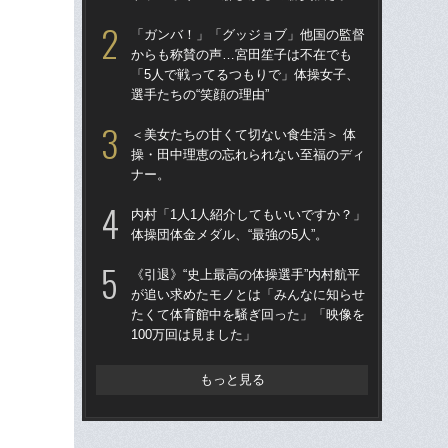
本代
「ガンバ！」「グッジョブ」他国の監督
いた
からも称賛の声…宮田笙子は不在でも
「5人で戦ってるつもりで」体操女子、
「
選手たちの“笑顔の理由”
か
「
＜美女たちの甘くて切ない食生活＞ 体
選手
操・田中理恵の忘れられない至福のディ
ナー。
五輪
合
内村「1人1人紹介してもいいですか？」
『お
体操団体金メダル、“最強の5人”。
ん”
《引退》“史上最高の体操選手”内村航平
女子
が追い求めたモノとは「みんなに知らせ
視線
たくて体育館中を騒ぎ回った」「映像を
る
100万回は見ました」
考え
19
もっと見る
元新
同
な