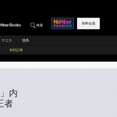
有料会員
検索
テニス
競馬
有料記事
」内
王者