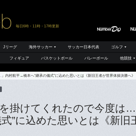
毎日6時・11時・17時更新
Jリーグ
海外サッカー
サッカー日本代表
ゴルフ
フィギュア
バスケットボール
バレーボール
他競技
」内村航平→橋本へ“継承の儀式”に込めた思いとは《新旧王者が世界体操決勝へ》
を掛けてくれたので今度は…
儀式”に込めた思いとは《新旧