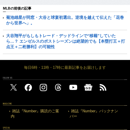
MLBの前後の記事
菊池雄星が同窓・大谷と球宴初選出。逆境を越えて伝えた「花巻
から世界へ」。
大谷翔平がもしもトレード・デッドラインで“移籍”していた
ら…？ エンゼルスのポストシーズンは絶望的でも【本塁打王＋打
点王＋二桁勝利】の可能性
毎日6時・11時・17時に最新記事をお届けします
FOLLOW US
MAGAZINE
雑誌『Number』購読のご案
雑誌『Number』バックナン
内
バー
SPECIAL