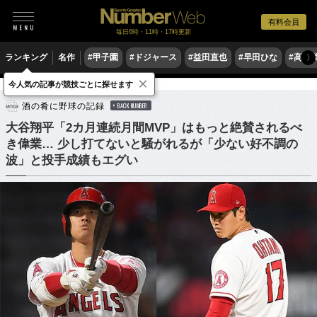
有料会員
毎日6時・11時・17時更新
ランキング
名作
#甲子園
#ドジャース
#益田直也
#早田ひな
#高木
〉
×
今人気の記事が競技ごとに探せます
野球
MLB
酒の肴に野球の記録
BACK NUMBER
大谷翔平「2カ月連続月間MVP」はもっと絶賛されるべ
き偉業… 少し打てないと騒がれるが「少ない好不調の
波」と投手成績もエグい