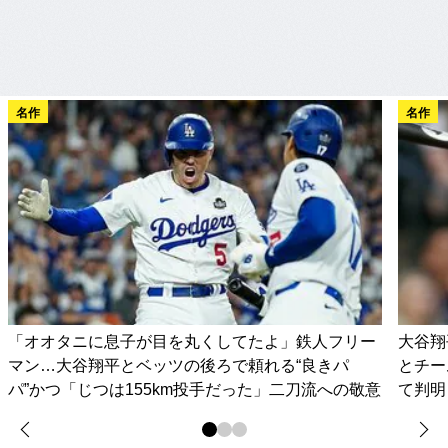
名作
名作
「オオタニに息子が目を丸くしてたよ」鉄人フリー
大谷翔
マン…大谷翔平とベッツの後ろで頼れる“良きパ
とチー
パ”かつ「じつは155km投手だった」二刀流への敬意
て判明