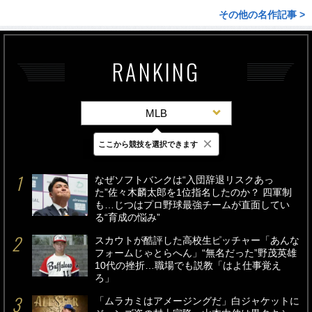
その他の名作記事 >
RANKING
MLB
×
ここから競技を選択できます
最新
24時間
週間
なぜソフトバンクは“入団辞退リスクあっ
た”佐々木麟太郎を1位指名したのか？ 四軍制
も…じつはプロ野球最強チームが直面してい
る“育成の悩み”
スカウトが酷評した高校生ピッチャー「あんな
フォームじゃとらへん」“無名だった”野茂英雄
10代の挫折…職場でも説教「はよ仕事覚え
ろ」
「ムラカミはアメージングだ」白ジャケットに