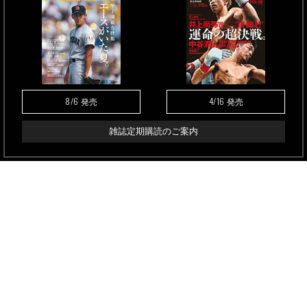
8/6
4/16
発売
発売
雑誌定期購読のご案内