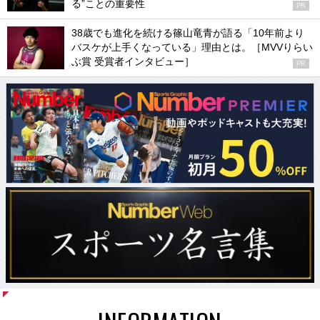
る”ことの重要性
PR
38歳でも進化を続ける篠山竜青が語る「10年前より
バスケが上手くなっている」理由とは。［MVVりらい
ぶ賞 受賞者インタビュー］
PR