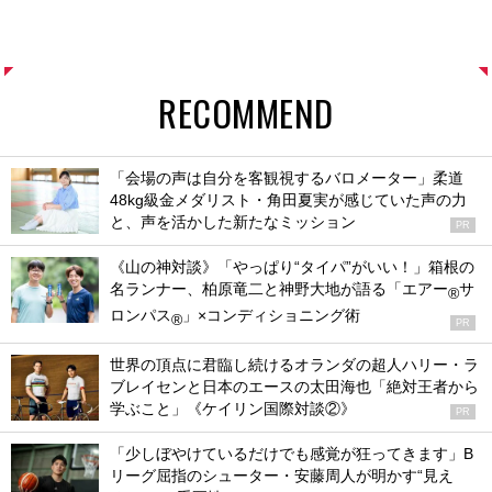
RECOMMEND
「会場の声は自分を客観視するバロメーター」柔道
48kg級金メダリスト・角田夏実が感じていた声の力
と、声を活かした新たなミッション
PR
《山の神対談》「やっぱり“タイパ”がいい！」箱根の
名ランナー、柏原竜二と神野大地が語る「エアー
サ
®
ロンパス
」×コンディショニング術
®
PR
世界の頂点に君臨し続けるオランダの超人ハリー・ラ
ブレイセンと日本のエースの太田海也「絶対王者から
学ぶこと」《ケイリン国際対談②》
PR
「少しぼやけているだけでも感覚が狂ってきます」B
リーグ屈指のシューター・安藤周人が明かす“見え