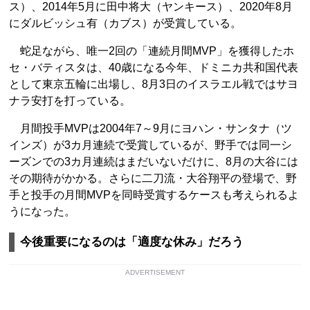
ス）、2014年5月に田中将大（ヤンキース）、2020年8月
にダルビッシュ有（カブス）が受賞している。
蛇足ながら、唯一2回の「連続月間MVP」を獲得したホ
セ・バティスタは、40歳になる今年、ドミニカ共和国代表
として東京五輪に出場し、8月3日のイスラエル戦ではサヨ
ナラ安打を打っている。
月間投手MVPは2004年7～9月にヨハン・サンタナ（ツ
インズ）が3カ月連続で受賞しているが、野手では同一シ
ーズンでの3カ月連続はまだいないだけに、8月の大谷には
その期待がかかる。さらに二刀流・大谷翔平の登場で、野
手と投手の月間MVPを同時受賞するケースも考えられるよ
うになった。
今後重要になるのは「適度な休み」だろう
ADVERTISEMENT