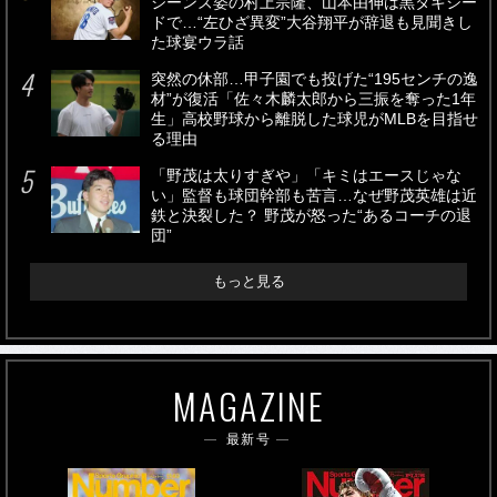
ジーンズ姿の村上宗隆、山本由伸は黒タキシー
ドで…“左ひざ異変”大谷翔平が辞退も見聞きし
た球宴ウラ話
突然の休部…甲子園でも投げた“195センチの逸
材”が復活「佐々木麟太郎から三振を奪った1年
生」高校野球から離脱した球児がMLBを目指せ
る理由
「野茂は太りすぎや」「キミはエースじゃな
い」監督も球団幹部も苦言…なぜ野茂英雄は近
鉄と決裂した？ 野茂が怒った“あるコーチの退
団”
もっと見る
MAGAZINE
最新号