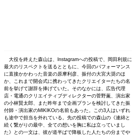
大役を終えた森山は、Instagramへの投稿で、岡田利規に
最大のリスペクトを送るとともに、今回のパフォーマンス
に直接かかわった音楽の原摩利彦、振付の大宮大奨のほ
か、これまで開会式に携わってきたクリエイターたちの名
前を挙げて謝辞を捧げていた。そのなかには、広告代理
店・電通のクリエイティブディレクターの菅野薫、演出家
の小林賢太郎、また昨年まで企画プランを検討してきた振
付師・演出家のMIKIKOの名前もあった。この3人はいずれ
も途中で担当を外れている。先の投稿での森山の《連綿と
続く繋がりの最中、全ての想いを胸に私は立っていまし
た》との一文は、彼が道半ばで降板した人たちの分までや