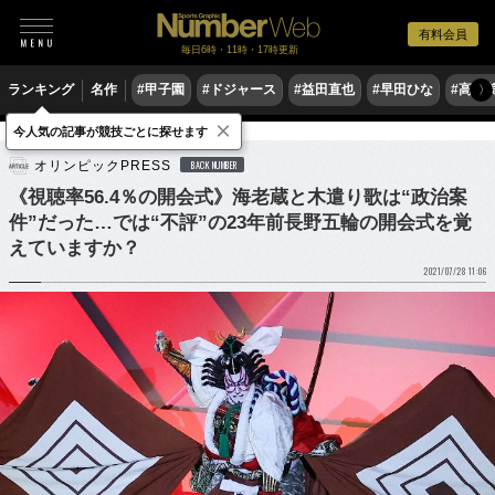
有料会員
毎日6時・11時・17時更新
ランキング
名作
#甲子園
#ドジャース
#益田直也
#早田ひな
#高木
〉
×
今人気の記事が競技ごとに探せます
他競技
オリンピックPRESS
BACK NUMBER
《視聴率56.4％の開会式》海老蔵と木遣り歌は“政治案
件”だった…では“不評”の23年前長野五輪の開会式を覚
えていますか？
2021/07/28 11:06