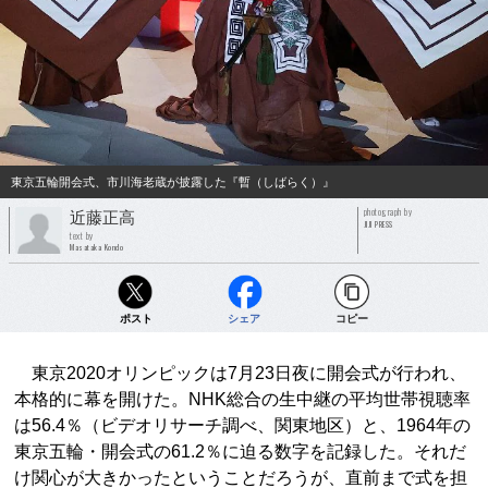
東京五輪開会式、市川海老蔵が披露した『暫（しばらく）』
photograph by
近藤正高
JIJI PRESS
text by
Masataka Kondo
ポスト
シェア
コピー
東京2020オリンピックは7月23日夜に開会式が行われ、
本格的に幕を開けた。NHK総合の生中継の平均世帯視聴率
は56.4％（ビデオリサーチ調べ、関東地区）と、1964年の
東京五輪・開会式の61.2％に迫る数字を記録した。それだ
け関心が大きかったということだろうが、直前まで式を担