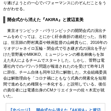
り遂げようとの一心でパフォーマンスにのぞんだことをう
かがわせる。
開会式から消えた『AKIRA』と渡辺直美
東京オリンピック・パラリンピックの開閉会式の演出チ
ームをめぐっては、とにかく紆余曲折の連続だった。当初
は、狂言師の野村萬斎や映画監督の山崎貴らに、2016年の
リオデジャネイロ五輪・閉会式で引き継ぎ式の演出を手が
けた菅野薫やMIKIKO、ミュージシャンの椎名林檎らを加
えた8人によるチームでスタートした。しかし、菅野は電
通社内でのパワハラ問題が報道されたのを受けて昨年1月
に辞任。チーム自体も同年12月に解散した。大会組織委員
会は解散理由を「コロナ禍にともなう式典の簡素化を短期
間で進めるため権限を一本化する」と説明している。後任
の責任者には電通出身のCMクリエイターの佐々木宏が就
いた。
【次ページ】 開会式から消えた『AKIRA』と渡辺