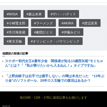
#MISIA
#森山未來
#ザハ・ハディド
#小林賢太郎
#ラーメンズ
#AKIRA
#渡辺直美
#市川海老蔵
#劇団ひとり
#伊藤みどり
#東京五輪
#オリンピック・パラリンピック
他競技の前後の記事
スケボー初代女王&最年少金 関係者が知る13歳西矢椛“モミちゃ
ん”とは？「『私が乗りたいから入るねん！』タイプですね」
「上野由岐子は右手では握手しない」の噂は本当だった “13年ぶ
り金”のソフトボール、28年ロス五輪での復活はあるか？
毎日6時・11時・17時に最新記事をお届けします
FOLLOW US