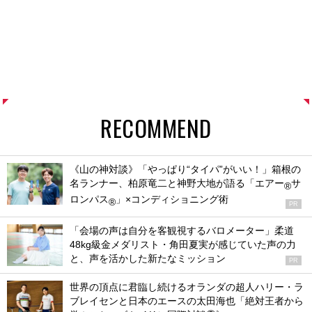
RECOMMEND
《山の神対談》「やっぱり“タイパ”がいい！」箱根の
名ランナー、柏原竜二と神野大地が語る「エアー
サ
®
ロンパス
」×コンディショニング術
®
PR
「会場の声は自分を客観視するバロメーター」柔道
48kg級金メダリスト・角田夏実が感じていた声の力
と、声を活かした新たなミッション
PR
世界の頂点に君臨し続けるオランダの超人ハリー・ラ
ブレイセンと日本のエースの太田海也「絶対王者から