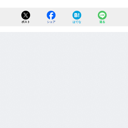
ポスト
シェア
はてな
送る