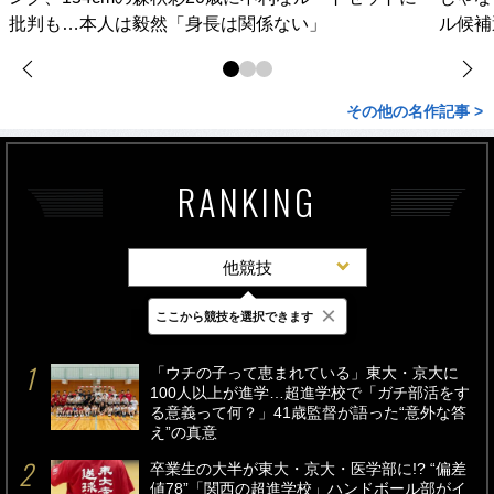
批判も…本人は毅然「身長は関係ない」
ル候補
その他の名作記事 >
RANKING
他競技
×
ここから競技を選択できます
最新
24時間
週間
「ウチの子って恵まれている」東大・京大に
100人以上が進学…超進学校で「ガチ部活をす
る意義って何？」41歳監督が語った“意外な答
え”の真意
卒業生の大半が東大・京大・医学部に!? “偏差
値78”「関西の超進学校」ハンドボール部がイ