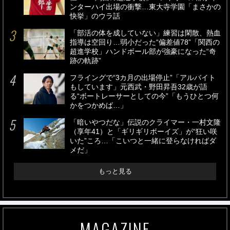
ンターハイ出場の衝撃…東大寺学園「まさかの
快挙」のウラ話
「部活の体を成していない」練習は閑散、熱血
指導は空回り…弱小だった“偏差値78”「関西の
超進学校」ハンドボール部が強豪になった“奇
跡の軌跡”
フライングで“3カ月の出場停止”「アルバイト
もしています」元西武・野田昇吾32歳が語
る“ボートレーサーとしての今”「もうひとつ何
かをつかめば…」
「暗いやつだな」伝説のクライマー・一村文隆
（享年41）と「ギリギリボーイズ」が“狂い咲
いた”ころ…「こいつと一緒に登らなければダ
メだ」
もっと見る
MAGAZINE