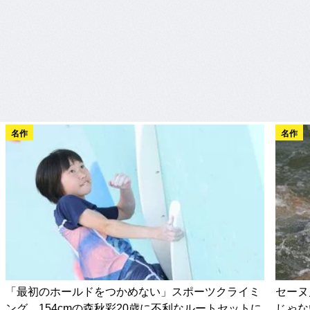
名作
名作
「最初のホールドをつかめない」スポーツクライミ
セーヌ
ング、154cmの森秋彩20歳に不利なルートセットに
じゃな