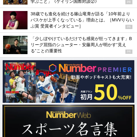
学ぶこと」《ケイリン国際対談②》
PR
38歳でも進化を続ける篠山竜青が語る「10年前より
バスケが上手くなっている」理由とは。［MVVりらい
ぶ賞 受賞者インタビュー］
PR
「少しぼやけているだけでも感覚が狂ってきます」B
リーグ屈指のシューター・安藤周人が明かす“見え
る”ことの重要性
PR