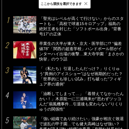
×
ここから競技を選択できます
最新
24時間
週間
「聖光はレベルが高くて行けない」からのスタ
ートも…「高校で球速15キロアップ」福島の
絶対王者を封じた「ソフトボール出身」“背番
号17”の正体
卒業生の大半が東大・京大・医学部に!? “偏差
値78”「関西の超進学校」ハンドボール部がイ
ンターハイ出場の衝撃…東大寺学園「まさかの
快挙」のウラ話
「（私たち）引退したんだっけ？」りくりゅ
う“異例のアイスショー”はなぜ画期的だった？
「世界的にも珍しい試み」打ち破った“フィギ
ュア界の通例”
「油断してしまって…」「着替えてなかったん
かい！」木原龍一に三浦璃来が“思わずツッコ
んだ”扇風機事件…引退後も変わらない“りくり
ゅうの関係性”
「強い組織であり続けたい」強豪が相次ぐ敗退
で波乱の甲子園…でも健大高崎はなぜ強い？