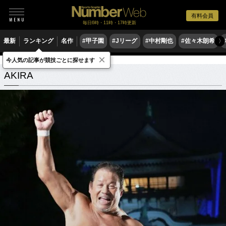
有料会員
毎日6時・11時・17時更新
最新
ランキング
名作
#甲子園
#Jリーグ
#中村剛也
#佐々木朗希
〉
×
今人気の記事が競技ごとに探せます
AKIRA
関連記事
AKIRA