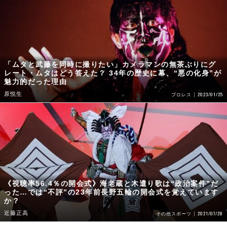
「ムタと武藤を同時に撮りたい」カメラマンの無茶ぶりにグ
レート・ムタはどう答えた？ 34年の歴史に幕、“悪の化身”が
魅力的だった理由
原悦生
2023/01/25
プロレス
《視聴率56.4％の開会式》海老蔵と木遣り歌は“政治案件”だ
った…では“不評”の23年前長野五輪の開会式を覚えています
か？
近藤正高
2021/07/28
その他スポーツ