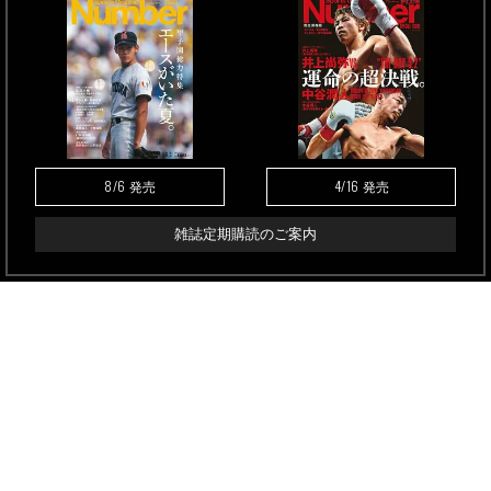
8/6
4/16
発売
発売
雑誌定期購読のご案内