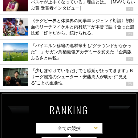
バスケが上手くなっている」理由とは。［MVVりらい
ぶ賞 受賞者インタビュー］
PR
《ラグビー界と体操界の同学年レジェンド対談》初対
面のリーチマイケルと内村航平が本音で語り合った競
技愛「好きだから、続けられる」
PR
「バイエルン移籍の逸材輩出も“グラウンドがなかっ
た”…」サガン鳥栖最強アカデミーを変えた『企業版
ふるさと納税』
PR
「少しぼやけているだけでも感覚が狂ってきます」B
リーグ屈指のシューター・安藤周人が明かす“見え
る”ことの重要性
PR
RANKING
全ての競技