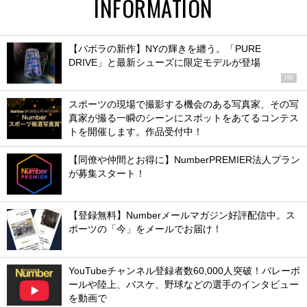
INFORMATION
【バボラの新作】NYの輝きを纏う。「PURE
DRIVE」と最新シューズに限定モデルが登場
PR
スポーツの現場で撮影する機会のある写真家、その写
真家が撮る一瞬のシーンにスポットをあてるコンテス
トを開催します。作品受付中！
【同僚や仲間とお得に】NumberPREMIER法人プラン
が募集スタート！
【登録無料】Numberメールマガジン好評配信中。ス
ポーツの「今」をメールでお届け！
YouTubeチャンネル登録者数60,000人突破！バレーボ
ールや陸上、バスケ、野球などの選手のインタビュー
を動画で