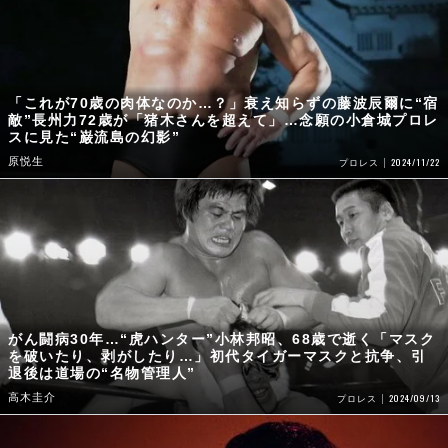
「これが70歳の肉体なのか…？」衰え知らずの藤波辰爾に“宿
敵”長州力72歳が「猪木さんを超えて」…念願の小倉城プロレ
スに見た“巌流島の幻影”
原悦生
2024/11/22
プロレス
がん闘病30年…“虎ハンター”小林邦昭、68歳で逝く「マスク
を破いたり、剥がしたり…」初代タイガーマスクと抗争、引
退後は道場の“名物管理人”
高木圭介
2024/09/13
プロレス