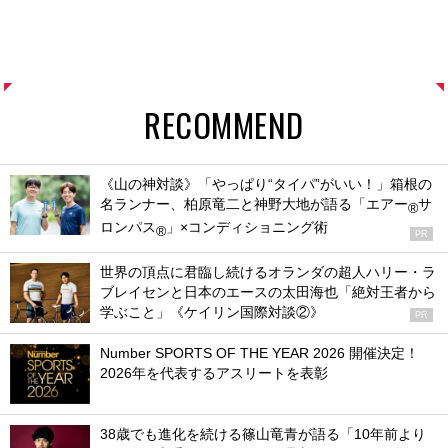
RECOMMEND
《山の神対談》「やっぱり“タイパ”がいい！」箱根の
名ランナー、柏原竜二と神野大地が語る「エアー
サ
®
ロンパス
」×コンディショニング術
®
PR
世界の頂点に君臨し続けるオランダの超人ハリー・ラ
ブレイセンと日本のエースの太田海也「絶対王者から
学ぶこと」《ケイリン国際対談②》
PR
Number SPORTS OF THE YEAR 2026 開催決定！
2026年を代表するアスリートを表彰
38歳でも進化を続ける篠山竜青が語る「10年前より