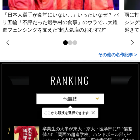
「日本人選手が食堂にいない…」いったいなぜ？ パ
雨に打
リ五輪「不評だった選手村の食事」のウラで…大躍
シング
進フェンシングを支えた“超人気店のおむすび”
起きて
その他の名作記事 >
RANKING
他競技
×
ここから競技を選択できます
最新
24時間
週間
卒業生の大半が東大・京大・医学部に!? “偏差
値78”「関西の超進学校」ハンドボール部がイ