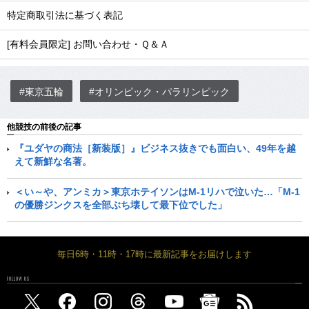
特定商取引法に基づく表記
[有料会員限定] お問い合わせ・Ｑ＆Ａ
#東京五輪
#オリンピック・パラリンピック
他競技の前後の記事
『ユダヤの商法［新装版］』ビジネス抜きでも面白い、49年を越
えて新鮮な名著。
＜い～や、アンミカ＞東京ホテイソンはM-1リハで泣いた…「M-1
の優勝ジンクスを全部ぶち壊して最下位でした」
毎日6時・11時・17時に最新記事をお届けします
FOLLOW US