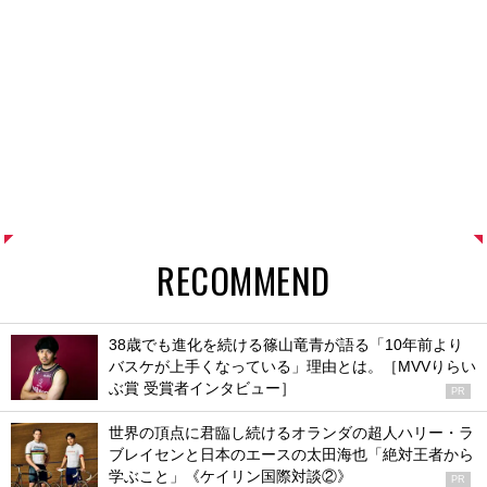
RECOMMEND
38歳でも進化を続ける篠山竜青が語る「10年前より
バスケが上手くなっている」理由とは。［MVVりらい
ぶ賞 受賞者インタビュー］
PR
世界の頂点に君臨し続けるオランダの超人ハリー・ラ
ブレイセンと日本のエースの太田海也「絶対王者から
学ぶこと」《ケイリン国際対談②》
PR