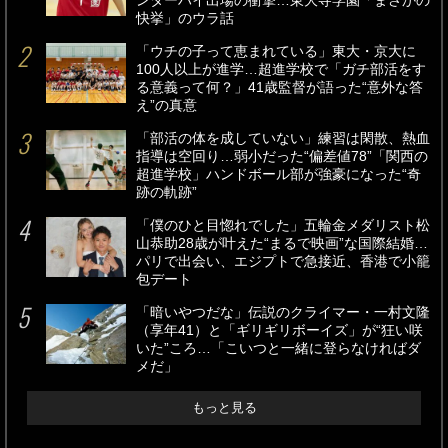
ンターハイ出場の衝撃…東大寺学園「まさかの
快挙」のウラ話
「ウチの子って恵まれている」東大・京大に
100人以上が進学…超進学校で「ガチ部活をす
る意義って何？」41歳監督が語った“意外な答
え”の真意
「部活の体を成していない」練習は閑散、熱血
指導は空回り…弱小だった“偏差値78”「関西の
超進学校」ハンドボール部が強豪になった“奇
跡の軌跡”
「僕のひと目惚れでした」五輪金メダリスト松
山恭助28歳が叶えた“まるで映画”な国際結婚…
パリで出会い、エジプトで急接近、香港で小籠
包デート
「暗いやつだな」伝説のクライマー・一村文隆
（享年41）と「ギリギリボーイズ」が“狂い咲
いた”ころ…「こいつと一緒に登らなければダ
メだ」
もっと見る