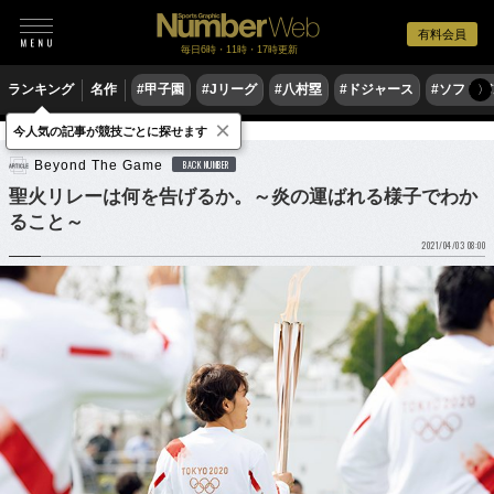
有料会員
毎日6時・11時・17時更新
ランキング
名作
#甲子園
#Jリーグ
#八村塁
#ドジャース
#ソフトバ
〉
×
今人気の記事が競技ごとに探せます
他競技
Beyond The Game
BACK NUMBER
聖火リレーは何を告げるか。～炎の運ばれる様子でわか
ること～
2021/04/03 08:00