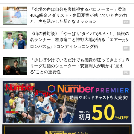
「会場の声は自分を客観視するバロメーター」柔道
48kg級金メダリスト・角田夏実が感じていた声の力
と、声を活かした新たなミッション
PR
《山の神対談》「やっぱり“タイパ”がいい！」箱根の
名ランナー、柏原竜二と神野大地が語る「エアー
サ
®
ロンパス
」×コンディショニング術
®
PR
「少しぼやけているだけでも感覚が狂ってきます」B
リーグ屈指のシューター・安藤周人が明かす“見え
る”ことの重要性
PR