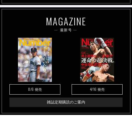
MAGAZINE
最新号
8/6
4/16
発売
発売
雑誌定期購読のご案内