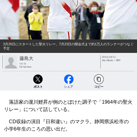
3月25日にスタートした聖火リレー。7月23日の開会式まで約1万人のランナーがつなぐ
予定
photograph by
藤島大
Shiro Miyake / JMPA
text by
Dai Fujishima
ポスト
シェア
コピー
落語家の瀧川鯉昇が例のとぼけた調子で「1964年の聖火
リレー」について話している。
CD収録の演目『日和違い』のマクラ。静岡県浜松市の
小学6年生のころの思い出だ。