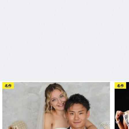
名作
名作