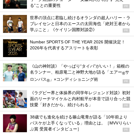
る”ことの重要性
PR
世界の頂点に君臨し続けるオランダの超人ハリー・ラ
ブレイセンと日本のエースの太田海也「絶対王者から
学ぶこと」《ケイリン国際対談②》
PR
Number SPORTS OF THE YEAR 2026 開催決定！
2026年を代表するアスリートを表彰
《山の神対談》「やっぱり“タイパ”がいい！」箱根の
名ランナー、柏原竜二と神野大地が語る「エアー
サ
®
ロンパス
」×コンディショニング術
®
PR
《ラグビー界と体操界の同学年レジェンド対談》初対
面のリーチマイケルと内村航平が本音で語り合った競
技愛「好きだから、続けられる」
PR
38歳でも進化を続ける篠山竜青が語る「10年前より
バスケが上手くなっている」理由とは。［MVVりらい
ぶ賞 受賞者インタビュー］
PR