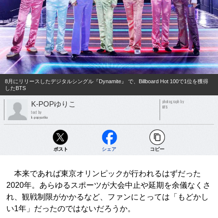
8月にリリースしたデジタルシングル『Dynamite』 で、Billboard Hot 100で1位を獲得
したBTS
photograph by
K-POPゆりこ
BTS
text by
k-popyuriko
ポスト
シェア
コピー
本来であれば東京オリンピックが行われるはずだった
2020年。あらゆるスポーツが大会中止や延期を余儀なくさ
れ、観戦制限がかかるなど、ファンにとっては「もどかし
い1年」だったのではないだろうか。