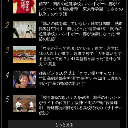
値78”「関西の超進学校」ハンドボール部がイ
ンターハイ出場の衝撃…東大寺学園「まさかの
快挙」のウラ話
「部活の体を成していない」練習は閑散、熱血
指導は空回り…弱小だった“偏差値78”「関西の
超進学校」ハンドボール部が強豪になった“奇
跡の軌跡”
「ウチの子って恵まれている」東大・京大に
100人以上が進学…超進学校で「ガチ部活をす
る意義って何？」41歳監督が語った“意外な答
え”の真意
往復ビンタ10発以上「きつい振りすんな！」
竹田高剣道部主将“死亡事件”から12年…遺族が
明かす“暴力指導の壮絶さ”
「校舎3階の窓ガラスを破壊、相手のセカンド
がライトの位置に」阪神“不動の中軸”佐藤輝
明…野球部元相棒が語る高校時代の《サトテル
伝説》
もっと見る