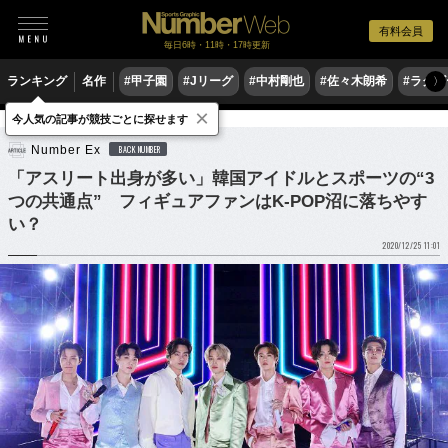
有料会員
毎日6時・11時・17時更新
ランキング
名作
#甲子園
#Jリーグ
#中村剛也
#佐々木朗希
#ラグ
〉
×
今人気の記事が競技ごとに探せます
他競技
Number Ex
BACK NUMBER
「アスリート出身が多い」韓国アイドルとスポーツの“3
つの共通点” フィギュアファンはK-POP沼に落ちやす
い？
2020/12/25 11:01