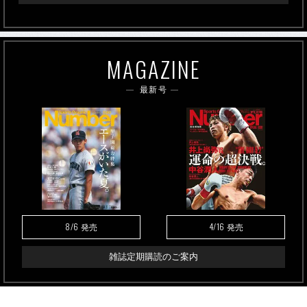
MAGAZINE
最新号
8/6
4/16
発売
発売
雑誌定期購読のご案内