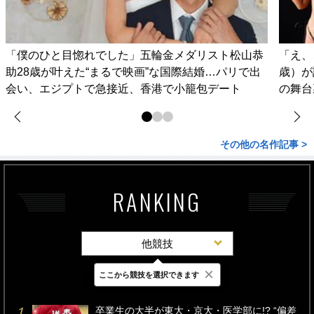
「僕のひと目惚れでした」五輪金メダリスト松山恭
「え、
助28歳が叶えた“まるで映画”な国際結婚…パリで出
歳）が
会い、エジプトで急接近、香港で小籠包デート
の舞台
その他の名作記事 >
RANKING
他競技
×
ここから競技を選択できます
最新
24時間
週間
卒業生の大半が東大・京大・医学部に!? “偏差