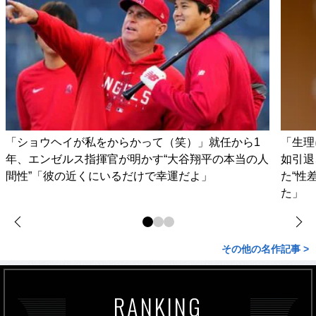
「ショウヘイが私をからかって（笑）」就任から1
「生理
年、エンゼルス指揮官が明かす“大谷翔平の本当の人
如引退
間性”「彼の近くにいるだけで幸運だよ」
た“性
た」
その他の名作記事 >
RANKING