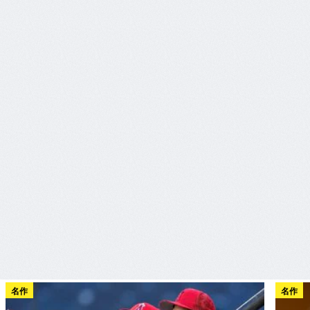
名作
名作