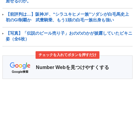
差せるのか。
【前評判は…】阪神JF、“シラユキヒメ一族”ソダシが白毛馬史上
初のGI制覇か 武豊騎乗、もう1頭の白毛一族出身も強い
【写真】「伝説のビール売り子」おのののかが披露していたビキニ
姿（全6枚）
チェックを入れてボタンを押すだけ
Number Webを見つけやすくする