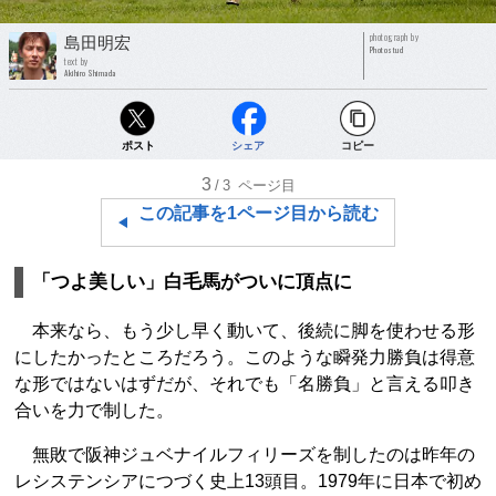
photograph by
島田明宏
Photostud
text by
Akihiro Shimada
ポスト
シェア
コピー
3
/3
ページ目
この記事を1ページ目から読む
「つよ美しい」白毛馬がついに頂点に
本来なら、もう少し早く動いて、後続に脚を使わせる形
にしたかったところだろう。このような瞬発力勝負は得意
な形ではないはずだが、それでも「名勝負」と言える叩き
合いを力で制した。
無敗で阪神ジュベナイルフィリーズを制したのは昨年の
レシステンシアにつづく史上13頭目。1979年に日本で初め