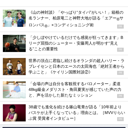
《山の神対談》「やっぱり“タイパ”がいい！」箱根の
名ランナー、柏原竜二と神野大地が語る「エアー
サ
®
ロンパス
」×コンディショニング術
®
PR
「少しぼやけているだけでも感覚が狂ってきます」B
リーグ屈指のシューター・安藤周人が明かす“見え
る”ことの重要性
PR
世界の頂点に君臨し続けるオランダの超人ハリー・ラ
ブレイセンと日本のエースの太田海也「絶対王者から
学ぶこと」《ケイリン国際対談②》
PR
「会場の声は自分を客観視するバロメーター」柔道
48kg級金メダリスト・角田夏実が感じていた声の力
と、声を活かした新たなミッション
PR
38歳でも進化を続ける篠山竜青が語る「10年前より
バスケが上手くなっている」理由とは。［MVVりらい
ぶ賞 受賞者インタビュー］
PR