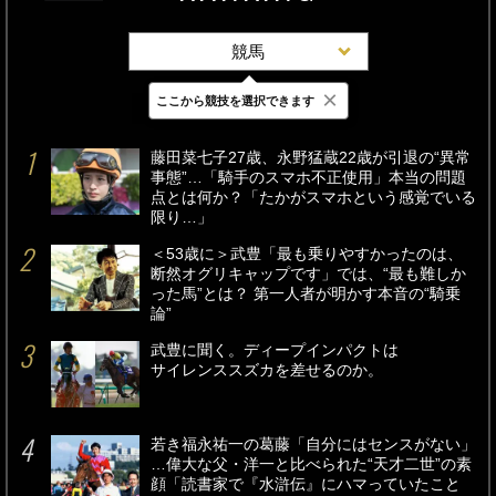
競馬
×
ここから競技を選択できます
最新
24時間
週間
藤田菜七子27歳、永野猛蔵22歳が引退の“異常
事態”…「騎手のスマホ不正使用」本当の問題
点とは何か？「たかがスマホという感覚でいる
限り…」
＜53歳に＞武豊「最も乗りやすかったのは、
断然オグリキャップです」では、“最も難しか
った馬”とは？ 第一人者が明かす本音の“騎乗
論”
武豊に聞く。ディープインパクトは
サイレンススズカを差せるのか。
若き福永祐一の葛藤「自分にはセンスがない」
…偉大な父・洋一と比べられた“天才二世”の素
顔「読書家で『水滸伝』にハマっていたこと