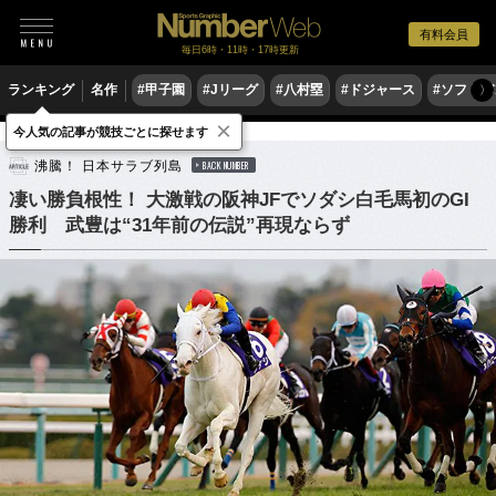
有料会員
毎日6時・11時・17時更新
ランキング
名作
#甲子園
#Jリーグ
#八村塁
#ドジャース
#ソフトバ
〉
×
今人気の記事が競技ごとに探せます
競馬
沸騰！ 日本サラブ列島
BACK NUMBER
凄い勝負根性！ 大激戦の阪神JFでソダシ白毛馬初のGI
勝利 武豊は“31年前の伝説”再現ならず