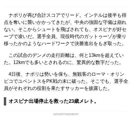
ナポリが再び合計スコアでリード。インテルは後半も得
点を奪いに襲いかかってきたが、中央の強固な守備は崩れ
ない。そこからシュートを飛ばされても、オスピナが好セ
ーブで凌いだ。選手全員、現役時代のガットゥーゾが乗り
移ったかのようなハードワークで決勝進出をもぎ取った。
この試合のデンメの走行距離は、何と13kmを超えてい
た。12kmでも多いとされるのに、驚異的な数字だった。
4日後、ナポリは勢いを保ち、無観客のローマ・オリン
ピコでユベントスをPK戦の末に破った。そこでも、選手全
員がそれぞれの役割を果たすサッカーを披露した。
オスピナ出場停止を救った23歳メレト。
ADVERTISEMENT