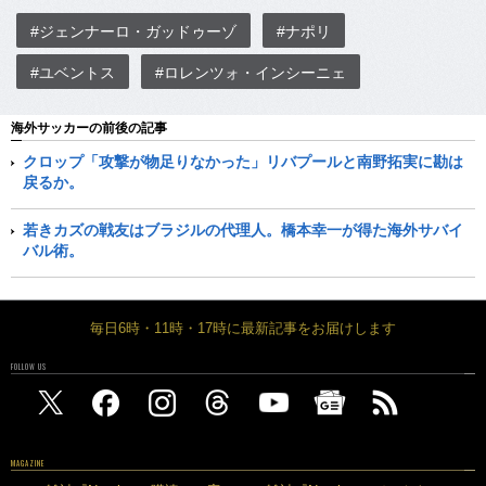
#ジェンナーロ・ガッドゥーゾ
#ナポリ
#ユベントス
#ロレンツォ・インシーニェ
海外サッカーの前後の記事
クロップ「攻撃が物足りなかった」リバプールと南野拓実に勘は
戻るか。
若きカズの戦友はブラジルの代理人。橋本幸一が得た海外サバイ
バル術。
毎日6時・11時・17時に最新記事をお届けします
FOLLOW US
MAGAZINE