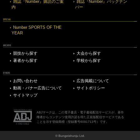
雑誌『Number』購読のご案
雑誌『Number』バックナン
内
バー
SPECIAL
Number SPORTS OF THE
YEAR
ARCHIVE
競技から探す
大会から探す
著者から探す
学校から探す
OTHERS
お問い合わせ
広告掲載について
動画・バナー広告について
サイトポリシー
サイトマップ
ABJマークは、この電子書店・電子書籍配信サービスが、著作
権者からコンテンツ使用許諾を得た正規版配信サービスである
ことを示す登録商標（登録番号6091713号）です。
© Bungeishunju Ltd.