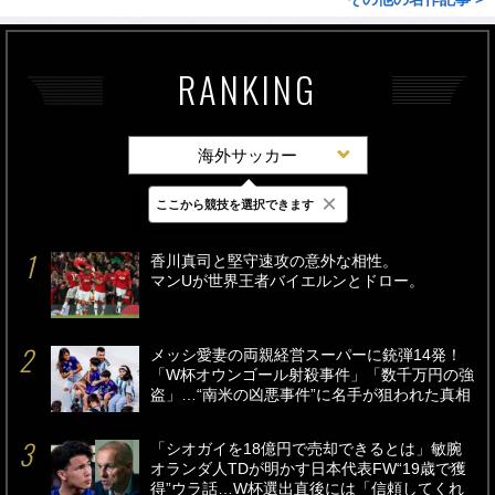
RANKING
海外サッカー
×
ここから競技を選択できます
最新
24時間
週間
香川真司と堅守速攻の意外な相性。
マンUが世界王者バイエルンとドロー。
メッシ愛妻の両親経営スーパーに銃弾14発！
「W杯オウンゴール射殺事件」「数千万円の強
盗」…“南米の凶悪事件”に名手が狙われた真相
「シオガイを18億円で売却できるとは」敏腕
オランダ人TDが明かす日本代表FW“19歳で獲
得”ウラ話…W杯選出直後には「信頼してくれ