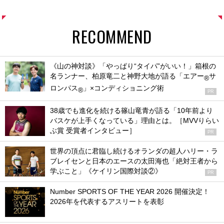
RECOMMEND
《山の神対談》「やっぱり“タイパ”がいい！」箱根の
名ランナー、柏原竜二と神野大地が語る「エアー
サ
®
ロンパス
」×コンディショニング術
®
PR
38歳でも進化を続ける篠山竜青が語る「10年前より
バスケが上手くなっている」理由とは。［MVVりらい
ぶ賞 受賞者インタビュー］
PR
世界の頂点に君臨し続けるオランダの超人ハリー・ラ
ブレイセンと日本のエースの太田海也「絶対王者から
学ぶこと」《ケイリン国際対談②》
PR
Number SPORTS OF THE YEAR 2026 開催決定！
2026年を代表するアスリートを表彰