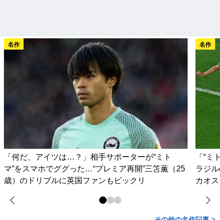
名作
名作
「何だ、アイツは…？」相手サポーターが“ミト
「“ミ
マ”をスマホでググった…“プレミア再開”三笘薫（25
ラジル
歳）のドリブルに英国ファンもビックリ
カオス
その他の名作記事 >