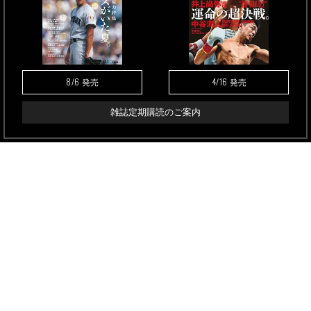
8/6
4/16
発売
発売
雑誌定期購読のご案内