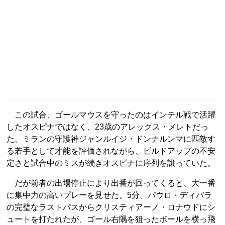
この試合、ゴールマウスを守ったのはインテル戦で活躍
したオスピナではなく、23歳のアレックス・メレトだっ
た。ミランの守護神ジャンルイジ・ドンナルンマに匹敵す
る若手として才能を評価されながら、ビルドアップの不安
定さと試合中のミスが続きオスピナに序列を譲っていた。
だが前者の出場停止により出番が回ってくると、大一番
に集中力の高いプレーを見せた。5分、パウロ・ディバラ
の完璧なラストパスからクリスティアーノ・ロナウドにシ
ュートを打たれたが、ゴール右隅を狙ったボールを横っ飛