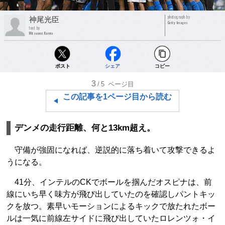
photograph by
神尾光臣
Getty Images
text by
Mitsuomi Kamio
ポスト
シェア
コピー
3
/5
ページ目
この記事を1ページ目から読む
デンメの走行距離、何と13km超え。
守備が強固になれば、逆説的に落ち着いて攻撃できるよ
うになる。
41分、インテルのCKでボールを掴んだオスピナは、前
線にいち早く味方が飛び出していたのを確認しパントキッ
クを放つ。素早いモーションによるキックで放たれたボー
ルは一気に前線左サイドに飛び出していたロレンツォ・イ