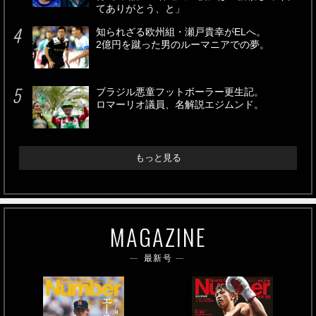
てありがとう、と」
知られざる欧州組・瀬戸貴幸がELへ。
2億円を蹴った男のルーマニアでの夢。
ブラジル悪童フットボーラー更生記。
ロマーリオ議員、名解説エジムンド。
もっと見る
MAGAZINE
最新号