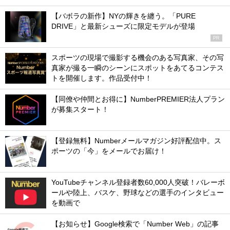
【バボラの新作】NYの輝きを纏う。「PURE
DRIVE」と最新シューズに限定モデルが登場
PR
スポーツの現場で撮影する機会のある写真家、その写
真家が撮る一瞬のシーンにスポットをあてるコンテス
トを開催します。作品受付中！
【同僚や仲間とお得に】NumberPREMIER法人プラン
が募集スタート！
【登録無料】Numberメールマガジン好評配信中。ス
ポーツの「今」をメールでお届け！
YouTubeチャンネル登録者数60,000人突破！バレーボ
ールや陸上、バスケ、野球などの選手のインタビュー
を動画で
【お知らせ】Google検索で「Number Web」の記事