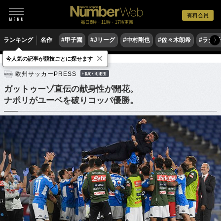
有料会員
毎日6時・11時・17時更新
ランキング
名作
#甲子園
#Jリーグ
#中村剛也
#佐々木朗希
#ラグ
〉
×
今人気の記事が競技ごとに探せます
サッカー
海外サッカー
セリエA
欧州サッカーPRESS
BACK NUMBER
ガットゥーゾ直伝の献身性が開花。
ナポリがユーベを破りコッパ優勝。