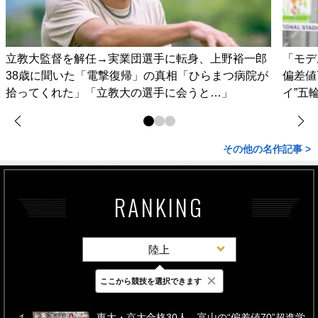
立教大監督を解任→実業団選手に転身、上野裕一郎
「モデ
38歳に聞いた「電撃復帰」の真相「ひらまつ病院が
偏差値
拾ってくれた」「立教大の選手に会うと…」
イ”五
その他の名作記事 >
RANKING
陸上
×
ここから競技を選択できます
最新
24時間
週間
東大・京大合格30人…富山の“偏差値70”超進学