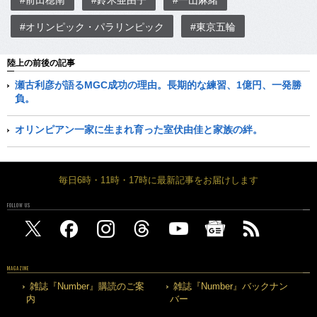
#前田穂南
#鈴木亜由子
#一山麻緒
#オリンピック・パラリンピック
#東京五輪
陸上の前後の記事
瀬古利彦が語るMGC成功の理由。長期的な練習、1億円、一発勝
負。
オリンピアン一家に生まれ育った室伏由佳と家族の絆。
毎日6時・11時・17時に最新記事をお届けします
FOLLOW US
MAGAZINE
雑誌『Number』購読のご案
雑誌『Number』バックナン
内
バー