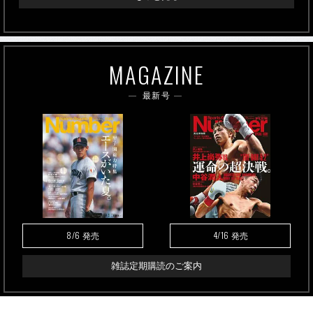
MAGAZINE
最新号
8/6
4/16
発売
発売
雑誌定期購読のご案内