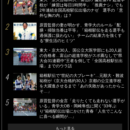
校が「練習は毎日1時間半」「推薦ナシ」でも
2年連続全国高校駅伝出場のナゼ 選手の「意
外な胸の内」は？
原晋監督の妻が明かす、青学大のルール「配
膳・掃除当番は平等」「箱根駅伝を走る選手も
過保護に扱わない」 チームの結束力を強くす
る“寮生活のヒミツ”
東大・京大30人、国公立大医学部にも20人超
の合格者…富山の超進学校がスポ薦なしで“県
大会31連覇中”王者を倒して「全国高校駅伝出
場」までのウラ話
箱根駅伝で“世紀の大ブレーキ”…元順大・難波
祐樹が《京大合格約30人》京都の公立進学校
を大躍進させるまで「あの失敗があったからこ
そ…」
原晋監督の金言「走りたくても走れない選手が
いる」青学大OB・岡崎隼也に聞く“33年ぶ
り”箱根駅伝出場にかけた青春「人生でこんな
に喜べる瞬間が…」
もっと見る