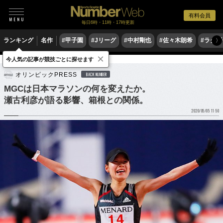
有料会員
毎日6時・11時・17時更新
ランキング
名作
#甲子園
#Jリーグ
#中村剛也
#佐々木朗希
#ラグ
〉
×
今人気の記事が競技ごとに探せます
陸上
マラソン
オリンピックPRESS
BACK NUMBER
MGCは日本マラソンの何を変えたか。
瀬古利彦が語る影響、箱根との関係。
2020/05/05 11:50