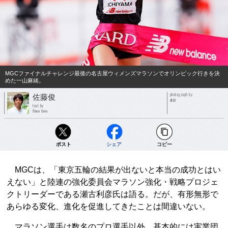
MGCファイナルチャレンジ最後の名古屋ウィメンズマラソンでオリンピック行きを決
めた一山麻緒。
photograph by
佐藤俊
AFLO
text by
Shun Sato
ポスト
シェア
コピー
MGCは、「東京五輪の結果が出ないと本当の成功とはい
えない」と陸連の強化委員会マラソン強化・戦略プロジェ
クトリーダーである瀬古利彦氏は語る。だが、有形無形で
あらゆる変化、進化を促進してきたことは間違いない。
マラソン選手は数名のプロ選手以外、基本的には実業団