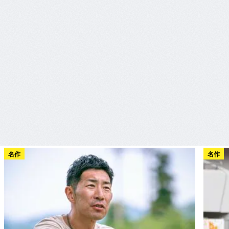
名作
名作