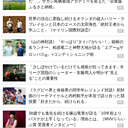
た”…」サガン鳥栖最強アカデミーを変えた『企業版
ふるさと納税』
PR
世界の頂点に君臨し続けるオランダの超人ハリー・ラ
ブレイセンと日本のエースの太田海也「絶対王者から
学ぶこと」《ケイリン国際対談②》
PR
《山の神対談》「やっぱり“タイパ”がいい！」箱根の
名ランナー、柏原竜二と神野大地が語る「エアー
サ
®
ロンパス
」×コンディショニング術
®
PR
「少しぼやけているだけでも感覚が狂ってきます」B
リーグ屈指のシューター・安藤周人が明かす“見え
る”ことの重要性
PR
《ラグビー界と体操界の同学年レジェンド対談》初対
面のリーチマイケルと内村航平が本音で語り合った競
技愛「好きだから、続けられる」
PR
38歳でも進化を続ける篠山竜青が語る「10年前より
バスケが上手くなっている」理由とは。［MVVりらい
ぶ賞 受賞者インタビュー］
PR