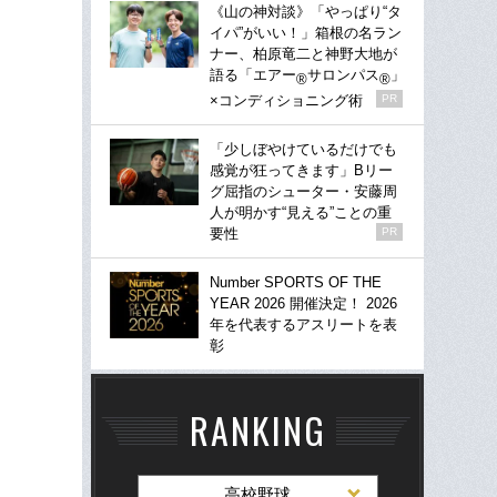
《山の神対談》「やっぱり“タ
イパ”がいい！」箱根の名ラン
ナー、柏原竜二と神野大地が
語る「エアー
サロンパス
」
®
®
×コンディショニング術
PR
「少しぼやけているだけでも
感覚が狂ってきます」Bリー
グ屈指のシューター・安藤周
人が明かす“見える”ことの重
要性
PR
Number SPORTS OF THE
YEAR 2026 開催決定！ 2026
年を代表するアスリートを表
彰
RANKING
高校野球