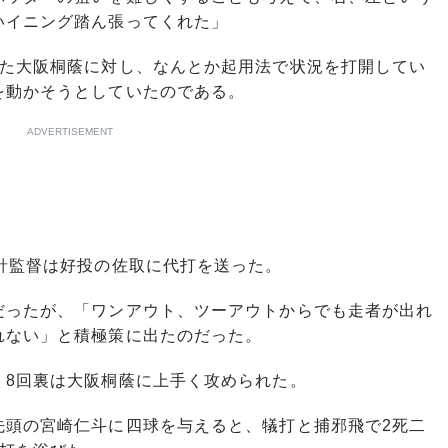
いイニング踏ん張ってくれた」
た大阪桐蔭に対し、なんとか起用法で状況を打開してい
を動かそうとしていたのである。
ADVERTISEMENT
針監督は好投の佐取に代打を送った。
ったが、「ワンアウト、ツーアウトからでも走者が出れ
れない」と積極策に出たのだった。
8回裏は大阪桐蔭に上手く攻められた。
頭の宮崎仁斗に四球を与えると、犠打と捕邪飛で2死二