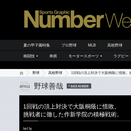
夏の甲子園特集
プロ野球
MLB
高校野球
格闘技
将棋
モータースポーツ
ラグビー
野球
高校野球
1回戦の頂上対決で大阪桐蔭に惜敗。
野球善哉
BACK NUMBER
1回戦の頂上対決で大阪桐蔭に惜敗。
挑戦者に徹した作新学院の積極戦術。
text by