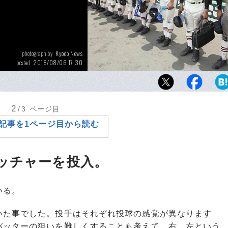
Kyodo News
photograph by
2018/08/06 17:30
posted
近年ふたたび甲子園での存在感を増している
阪桐蔭に敗れはしたが、彼らは確かに頂上を
た。
2
/3
ページ目
記事を1ページ目から読む
ッチャーを投入。
いる。
いた事でした。投手はそれぞれ投球の感覚が異なります
バッターの狙いを難しくすることも考えて、右、左という