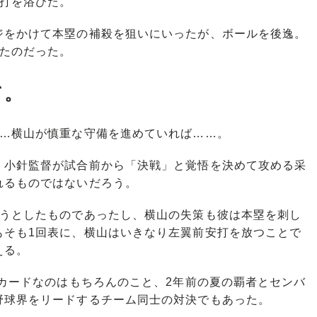
安打を浴びた。
をかけて本塁の補殺を狙いにいったが、ボールを後逸。
したのだった。
て。
…横山が慎重な守備を進めていれば……。
小針監督が試合前から「決戦」と覚悟を決めて攻める采
れるものではないだろう。
うとしたものであったし、横山の失策も彼は本塁を刺し
もそも1回表に、横山はいきなり左翼前安打を放つことで
える。
カードなのはもちろんのこと、2年前の夏の覇者とセンバ
野球界をリードするチーム同士の対決でもあった。