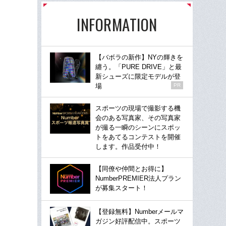
INFORMATION
【バボラの新作】NYの輝きを
纏う。「PURE DRIVE」と最
新シューズに限定モデルが登
場
PR
スポーツの現場で撮影する機
会のある写真家、その写真家
が撮る一瞬のシーンにスポッ
トをあてるコンテストを開催
します。作品受付中！
【同僚や仲間とお得に】
NumberPREMIER法人プラン
が募集スタート！
【登録無料】Numberメールマ
ガジン好評配信中。スポーツ