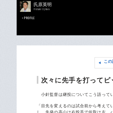
氏原英明
Hideaki Ujihara
PROFILE
この
次々に先手を打ってピ
小針監督は継投についてこう語って
「目先を変えるのは試合前から考えて
し、先発の高山は右投手で佐取は左。