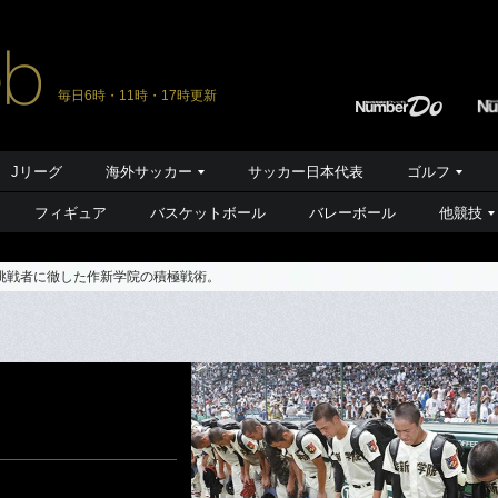
毎日6時・11時・17時更新
Jリーグ
海外サッカー
サッカー日本代表
ゴルフ
フィギュア
バスケットボール
バレーボール
他競技
挑戦者に徹した作新学院の積極戦術。