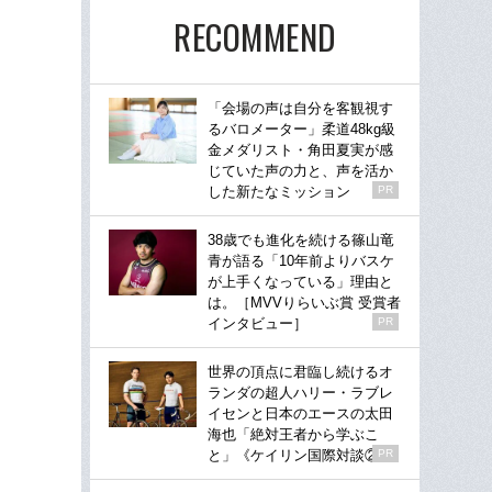
RECOMMEND
「会場の声は自分を客観視す
るバロメーター」柔道48kg級
金メダリスト・角田夏実が感
じていた声の力と、声を活か
した新たなミッション
PR
38歳でも進化を続ける篠山竜
青が語る「10年前よりバスケ
が上手くなっている」理由と
は。［MVVりらいぶ賞 受賞者
インタビュー］
PR
世界の頂点に君臨し続けるオ
ランダの超人ハリー・ラブレ
イセンと日本のエースの太田
海也「絶対王者から学ぶこ
と」《ケイリン国際対談②》
PR