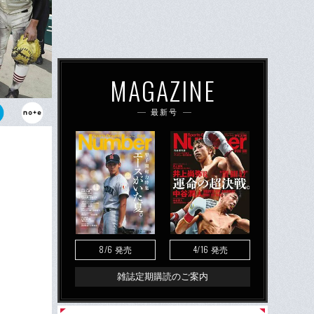
MAGAZINE
最新号
作新学院。大
意識してい
8/6
4/16
発売
発売
雑誌定期購読のご案内