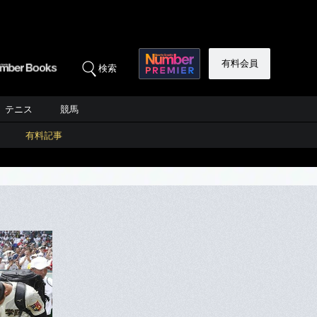
有料会員
検索
テニス
競馬
有料記事