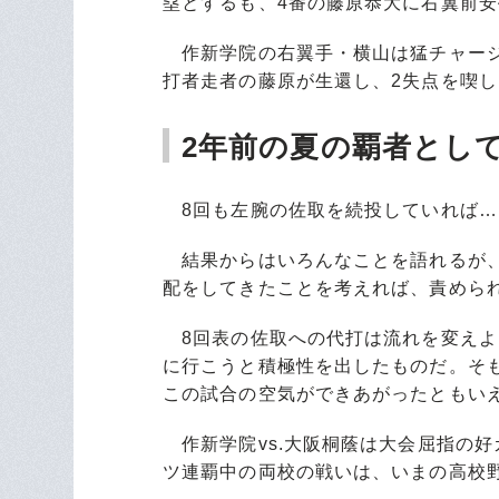
塁とするも、4番の藤原恭大に右翼前
作新学院の右翼手・横山は猛チャージ
打者走者の藤原が生還し、2失点を喫
2年前の夏の覇者とし
8回も左腕の佐取を続投していれば…
結果からはいろんなことを語れるが、
配をしてきたことを考えれば、責めら
8回表の佐取への代打は流れを変えよ
に行こうと積極性を出したものだ。そ
この試合の空気ができあがったともい
作新学院vs.大阪桐蔭は大会屈指の好
ツ連覇中の両校の戦いは、いまの高校