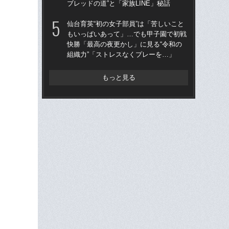
ブレッドの道”と「家族LINE」秘話
は
仙台育英“初の女子部員”は「苦しいこと
「
もいっぱいあって」…でも甲子園で初戦
なぜ
快勝「最高の夜更かし」に見る“令和の
進
組織力”「ストレスなくプレーを…」
な
もっと見る