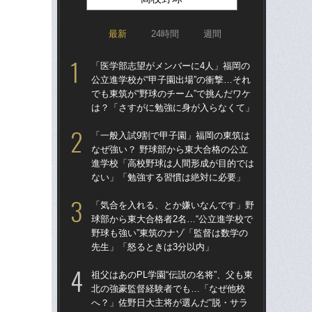
最新
24時間
週間
「医学部志望がメンバーに4人」福岡の
祖父
公立進学校が“甲子園出場”の衝撃…それ
北
でも東筑が“野球のチーム”で挑んだワケ
へ？
は？「さすがに勉強に身が入らなくて」
ブレ
「一般入試9割で甲子園」福岡の東筑は
「
なぜ強い？ 野球部から東大合格の公立
球部
進学校「高校野球は人間形成が目的では
野球
ない」「勉強する習慣は絶対に必要」
先
「気合を入れる、とか嫌いなんです」野
仙台
球部から東大合格者2名…“公立進学校で
も
野球も強い”東筑のナゾ「監督は数学の
快勝
先生」「怒るときは3分以内」
組織
祖父はあのPL学園“伝説の名将”、父も東
「
北の強豪監督経験者でも…「なぜ他校
公立
へ？」佐野日大主将が選んだ“脱・サラ
でも