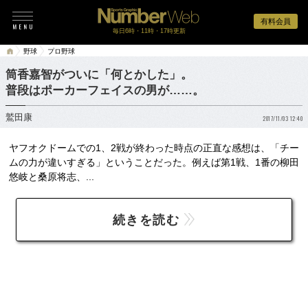
有料会員
毎日6時・11時・17時更新
野球
プロ野球
筒香嘉智がついに「何とかした」。
普段はポーカーフェイスの男が……。
鷲田康
2017/11/03 12:40
ヤフオクドームでの1、2戦が終わった時点の正直な感想は、「チー
ムの力が違いすぎる」ということだった。例えば第1戦、1番の柳田
悠岐と桑原将志、...
続きを読む