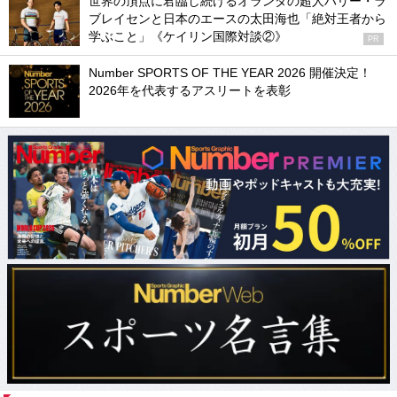
世界の頂点に君臨し続けるオランダの超人ハリー・ラ
ブレイセンと日本のエースの太田海也「絶対王者から
学ぶこと」《ケイリン国際対談②》
PR
Number SPORTS OF THE YEAR 2026 開催決定！
2026年を代表するアスリートを表彰