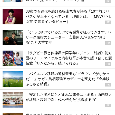
®
PR
38歳でも進化を続ける篠山竜青が語る「10年前より
バスケが上手くなっている」理由とは。［MVVりらい
ぶ賞 受賞者インタビュー］
PR
「少しぼやけているだけでも感覚が狂ってきます」B
リーグ屈指のシューター・安藤周人が明かす“見え
る”ことの重要性
PR
《ラグビー界と体操界の同学年レジェンド対談》初対
面のリーチマイケルと内村航平が本音で語り合った競
技愛「好きだから、続けられる」
PR
「バイエルン移籍の逸材輩出も“グラウンドがなかっ
た”…」サガン鳥栖最強アカデミーを変えた『企業版
ふるさと納税』
PR
「安定した場所にとどまれば成長は止まる」西内悠人
が故郷・高知で次世代へ伝えた“挑戦する力”
PR