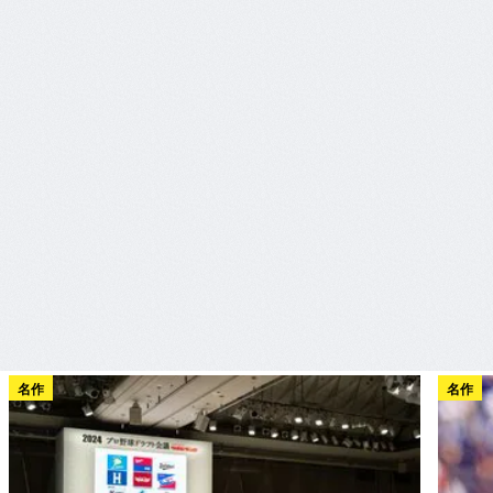
名作
名作