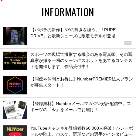
INFORMATION
【バボラの新作】NYの輝きを纏う。「PURE
DRIVE」と最新シューズに限定モデルが登場
PR
スポーツの現場で撮影する機会のある写真家、その写
真家が撮る一瞬のシーンにスポットをあてるコンテス
トを開催します。作品受付中！
【同僚や仲間とお得に】NumberPREMIER法人プラン
が募集スタート！
【登録無料】Numberメールマガジン好評配信中。ス
ポーツの「今」をメールでお届け！
YouTubeチャンネル登録者数60,000人突破！バレーボ
ールや陸上、バスケ、野球などの選手のインタビュー