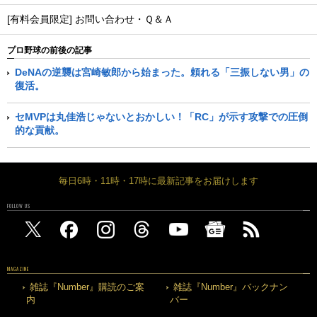
[有料会員限定] お問い合わせ・Ｑ＆Ａ
プロ野球の前後の記事
DeNAの逆襲は宮崎敏郎から始まった。頼れる「三振しない男」の
復活。
セMVPは丸佳浩じゃないとおかしい！「RC」が示す攻撃での圧倒
的な貢献。
毎日6時・11時・17時に最新記事をお届けします
FOLLOW US
MAGAZINE
雑誌『Number』購読のご案
雑誌『Number』バックナン
内
バー