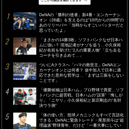
最新
24時間
週間
DeNAの「勝利の使者」新4番・エンカーナシ
オン（28歳）を支えるのは“10代からの仲間”の
あのリリーバー「当時からすごいバッターだと
思っていたよ」
「まさかの14勝3敗」ソフトバンクなぜ日本ハ
ムに強い？ 現地記者がナゾを追う…小久保裕
紀が名前を挙げた“2人の重要人物”「立ち去る
コーチを引き止めて…」
ついにAクラスへ「ハマの救世主」DeNAエン
カーナシオンとは何者？ 途中加入で日本に適
応できた意外な哲学は…「まずは三振をしない
ことです」
「優勝候補は日本ハム」プロ野球で異変…ソフ
トバンクに超苦戦、日本ハムの“誤算”「悔しが
り」「ニヤリ」小久保裕紀と新庄剛志の“名対
決ウラ側”
「体の使い方、投球メカニックもすべて言語化
できる」DeNAに緊急トレード・尾形崇斗は“超
理論派”野球青年、だけど「一番大事にしてい